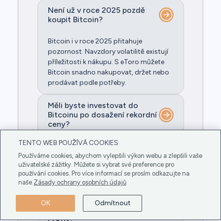
Není už v roce 2025 pozdě
koupit Bitcoin?
Bitcoin i v roce 2025 přitahuje
pozornost. Navzdory volatilitě existují
příležitosti k nákupu. S eToro můžete
Bitcoin snadno nakupovat, držet nebo
prodávat podle potřeby.
Měli byste investovat do
Bitcoinu po dosažení rekordní
ceny?
TENTO WEB POUŽÍVÁ COOKIES
Bitcoin překonal nový rekord. Má ještě
Používáme cookies, abychom vylepšili výkon webu a zlepšili vaše
smysl do něj investovat? Podíváme se
uživatelské zážitky. Můžete si vybrat své preference pro
na klíčové faktory – a ano, Bitcoin
používání cookies. Pro více informací se prosím odkazujte na
můžete snadno koupit na eToro.
naše
Zásady ochrany osobních údajů
Mohu si u Bitcoinu nastavit
OK
Odmítnout
příkazy Stop-Loss a Take-
Profit?