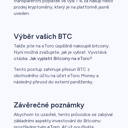
transparentní poplatek ve výši 1 % za nákup nebo
prodej kryptoměny, který je na platformě jasně
uveden.
Výběr vašich BTC
Takže jste na eToro úspěšně nakoupili bitcoiny.
Nyní možná zvažujete, jak je vybrat. Vyvstává
otázka:
Jak vyplatit Bitcoiny na eToro?
Tento postup zahrnuje přesun BTC z
obchodního účtu na účet eToro Money a
následný převod do externí peněženky.
Závěrečné poznámky
Abychom to uzavřeli, tento průvodce se zabýval
základními aspekty investování do Bitcoinu
prostřednictvím
eToro
. Ať už používáte