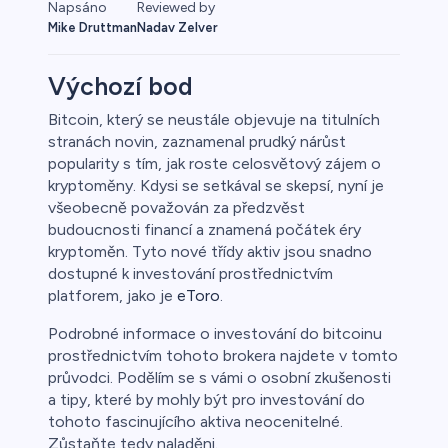
Napsáno
Reviewed by
Mike Druttman
Nadav Zelver
Výchozí bod
Bitcoin, který se neustále objevuje na titulních
stranách novin, zaznamenal prudký nárůst
y
popularity s tím, jak roste celosvětový zájem o
kryptoměny. Kdysi se setkával se skepsí, nyní je
všeobecně považován za předzvěst
budoucnosti financí a znamená počátek éry
kryptoměn. Tyto nové třídy aktiv jsou snadno
dostupné k investování prostřednictvím
platforem, jako je
eToro
.
Podrobné informace o investování do bitcoinu
prostřednictvím tohoto brokera najdete v tomto
průvodci. Podělím se s vámi o osobní zkušenosti
a tipy, které by mohly být pro investování do
tohoto fascinujícího aktiva neocenitelné.
Zůstaňte tedy naladěni.