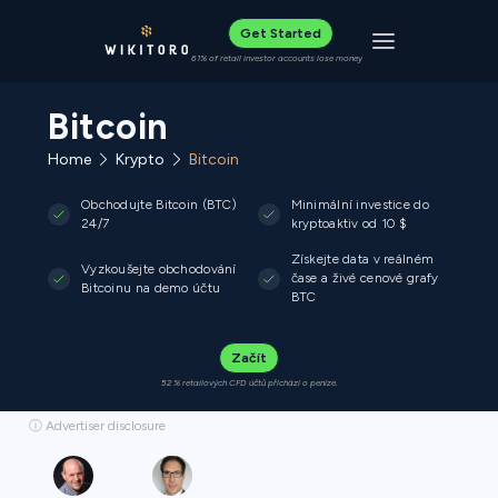
Get Started
Toggle navigat
61% of retail investor accounts lose money
Bitcoin
Home
Krypto
Bitcoin
Obchodujte Bitcoin (BTC)
Minimální investice do
24/7
kryptoaktiv od 10 $
Získejte data v reálném
Vyzkoušejte obchodování
čase a živé cenové grafy
Bitcoinu na demo účtu
BTC
Začít
52 % retailových CFD účtů přichází o peníze.
ⓘ Advertiser disclosure