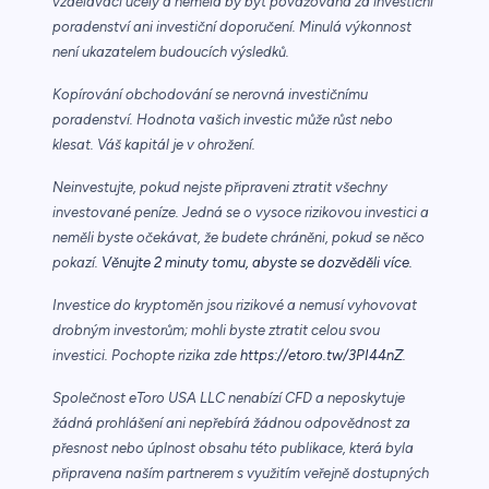
vzdělávací účely a neměla by být považována za investiční
poradenství ani investiční doporučení. Minulá výkonnost
není ukazatelem budoucích výsledků.
Kopírování obchodování se nerovná investičnímu
poradenství. Hodnota vašich investic může růst nebo
klesat. Váš kapitál je v ohrožení.
Neinvestujte, pokud nejste připraveni ztratit všechny
investované peníze. Jedná se o vysoce rizikovou investici a
neměli byste očekávat, že budete chráněni, pokud se něco
pokazí.
Věnujte 2 minuty tomu, abyste se dozvěděli více.
Investice do kryptoměn jsou rizikové a nemusí vyhovovat
drobným investorům; mohli byste ztratit celou svou
investici. Pochopte rizika zde
https://etoro.tw/3PI44nZ
.
Společnost eToro USA LLC nenabízí CFD a neposkytuje
žádná prohlášení ani nepřebírá žádnou odpovědnost za
přesnost nebo úplnost obsahu této publikace, která byla
připravena naším partnerem s využitím veřejně dostupných