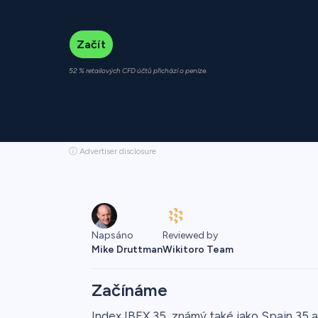
Začít
52 % retailových CFD účtů přichází o peníze.
ⓘ Advertiser disclosure
Napsáno
Reviewed by
Mike Druttman
Wikitoro Team
Začínáme
Index IBEX 35, známý také jako Spain 35 