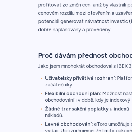
profitovat ze změn cen, aniž by vlastnili 
cenovém rozdílu mezi otevřením a uzavřen
potenciál generovat návratnost investic 
dobře naplánovány a provedeny.
Proč dávám přednost obchod
Jako jsem mnohokrát obchodoval s IBEX 
Uživatelsky přívětivé rozhraní:
Platfor
začátečníky.
Flexibilní obchodní plán:
Možnost nast
obchodování i v době, kdy je indexový 
Žádné transakční poplatky u indexů:
nákladů.
Levné obchodování:
eToro umožňuje o
výdaji. Upozorňujeme, že limity pákovéh