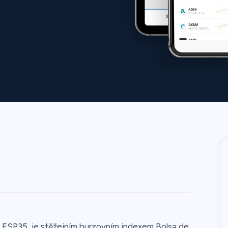
a ESP35, je stěžejním burzovním indexem Bolsa de