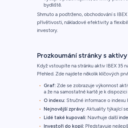
bydliště.
Shrnuto a podtrženo, obchodování s IBEX 
přívětivosti, nákladové efektivity a flexibi
investory.
Prozkoumání stránky s aktivy
Když vstoupíte na stránku aktiv IBEX 35 na
Přehled. Zde najdete několik klíčových prv
Graf:
Zde se zobrazuje výkonnost aktiv
a že na samostatné kartě je k dispozici
O indexu:
Stručné informace o indexu 
Nejnovější zprávy:
Aktuality týkající 
Lidé také kupovali:
Navrhuje další
ind
Investoři do kopií:
Představuje nejlepší