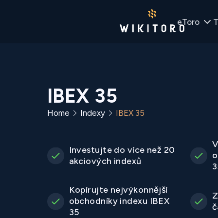
eToro
T
IBEX 35
Home
Indexy
IBEX 35
V
Investujte do více než 20
o
akciových indexů
3
Kopírujte nejvýkonnější
Z
obchodníky indexu IBEX
č
35