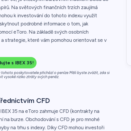
pírů. Na světových finančních trzích zaujímá
mohou k investování do tohoto indexu využít
poskytnout podrobné informace o tom, jak
omocí eToro. Na základě svých osobních
 a strategie, které vám pomohou orientovat se v
jte s IBEX 35!
tohoto poskytovatele přichází o peníze Měli byste zvážit, zda si
t vysoké riziko ztráty svých peněz.
třednictvím CFD
 IBEX 35 na eToro zahrnuje CFD (kontrakty na
ání na burze. Obchodování s CFD je pro mnohé
hyby na trhu s indexy. Díky CFD mohou investoři