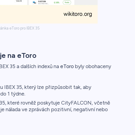
ánka eToro pro IBEX 35
je na eToro
EX 35 a dalších indexů na
eToro
byly obohaceny
xu IBEX 35, který lze přizpůsobit tak, aby
do 1 týdne.
 35, které rovněž poskytuje CityFALCON, včetně
 je nálada ve zprávách pozitivní, negativní nebo