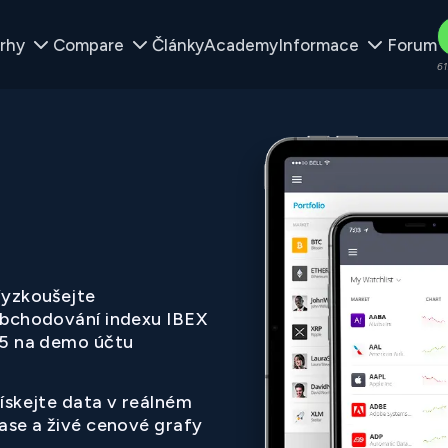
rhy
Compare
Články
Academy
Informace
Forum
61
yzkoušejte
bchodování indexu IBEX
5 na demo účtu
ískejte data v reálném
ase a živé cenové grafy