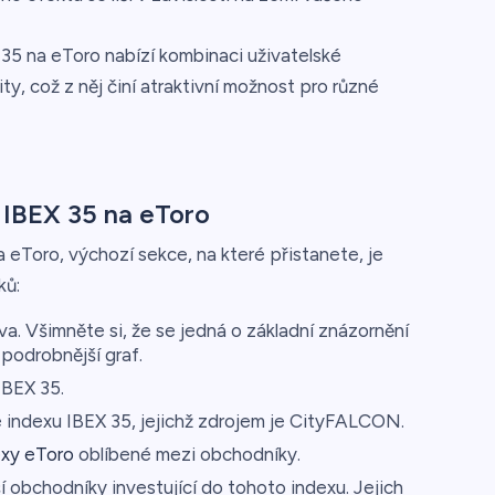
35 na eToro nabízí kombinaci uživatelské
lity, což z něj činí atraktivní možnost pro různé
 IBEX 35 na eToro
 eToro, výchozí sekce, na které přistanete, je
ků:
a. Všimněte si, že se jedná o základní znázornění
 podrobnější graf.
IBEX 35.
se indexu IBEX 35, jejichž zdrojem je CityFALCON.
exy eToro
oblíbené mezi obchodníky.
 obchodníky investující do tohoto indexu. Jejich