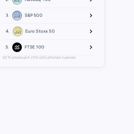
3.
S&P 500
4.
Euro Stoxx 50
5.
FTSE 100
52 % retailových CFD účtů přichází o peníze.