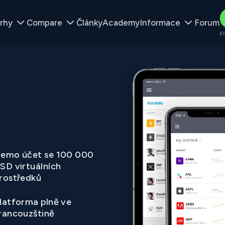
rhy
Compare
Články
Academy
Informace
Forum
61
emo účet se 100 000
SD virtuálních
rostředků
latforma plně ve
rancouzštině