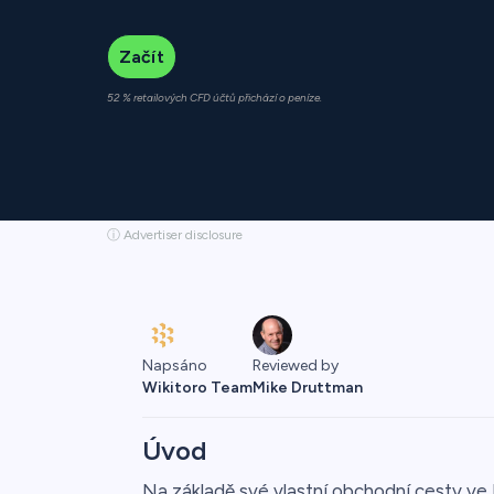
Začít
52 % retailových CFD účtů přichází o peníze.
ⓘ Advertiser disclosure
Napsáno
Reviewed by
Wikitoro Team
Mike Druttman
Úvod
Na základě své vlastní obchodní cesty ve F