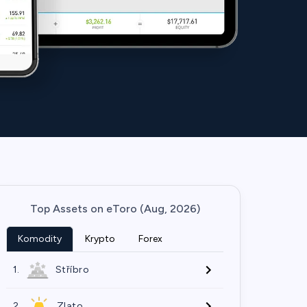
Top Assets on eToro (Aug, 2026)
Komodity
Krypto
Forex
1.
Stříbro
2.
Zlato