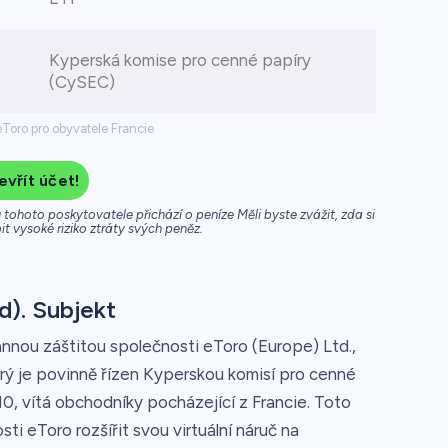
Kyperská komise pro cenné papíry
(CySEC)
eToro pro obyvatele Francie
evřít účet!
tohoto poskytovatele přichází o peníze Měli byste zvážit, zda si
t vysoké riziko ztráty svých peněz.
d). Subjekt
nnou záštitou společnosti eToro (Europe) Ltd.,
erý je povinně řízen Kyperskou komisí pro cenné
10, vítá obchodníky pocházející z Francie. Toto
 eToro rozšířit svou virtuální náruč na