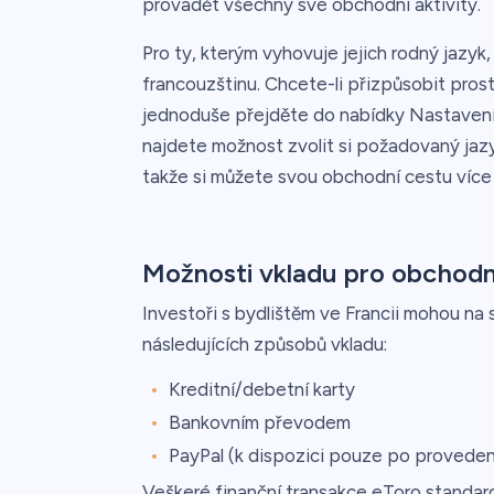
provádět všechny své obchodní aktivity.
Pro ty, kterým vyhovuje jejich rodný jazyk
francouzštinu. Chcete-li přizpůsobit pro
jednoduše přejděte do nabídky Nastavení
najdete možnost zvolit si požadovaný jazy
takže si můžete svou obchodní cestu více 
Možnosti vkladu pro obchodní
Investoři s bydlištěm ve Francii mohou na
následujících způsobů vkladu:
Kreditní/debetní karty
Bankovním převodem
PayPal (k dispozici pouze po proveden
Veškeré finanční transakce eToro standar