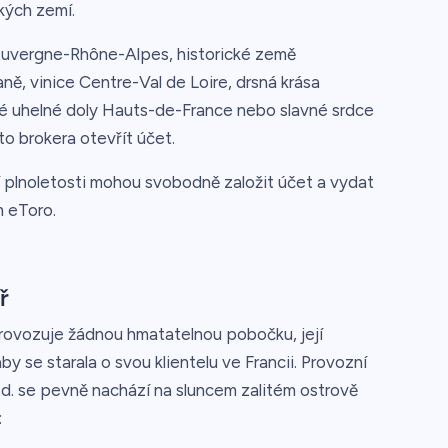
kých zemí.
Auvergne-Rhône-Alpes, historické země
, vinice Centre-Val de Loire, drsná krása
alé uhelné doly Hauts-de-France nebo slavné srdce
o brokera otevřít účet.
 plnoletosti mohou svobodně založit účet a vydat
 eToro.
ř
rovozuje žádnou hmatatelnou pobočku, její
by se starala o svou klientelu ve Francii. Provozní
d. se pevně nachází na sluncem zalitém ostrově
: