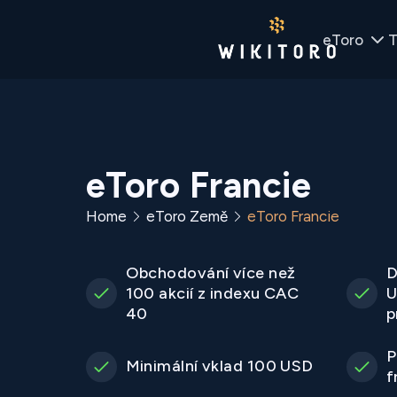
eToro
T
eToro Francie
Home
eToro Země
eToro Francie
Obchodování více než
D
100 akcií z indexu CAC
U
40
p
P
Minimální vklad 100 USD
f