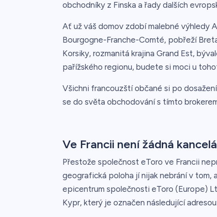
obchodníky z Finska a řady dalších evrops
Ať už váš domov zdobí malebné výhledy 
Bourgogne-Franche-Comté, pobřeží Bretaně
Korsiky, rozmanitá krajina Grand Est, býv
pařížského regionu, budete si moci u tohot
Všichni francouzští občané si po dosažení
se do světa obchodování s tímto brokerem
Ve Francii není žádná kancelá
Přestože společnost eToro ve Francii nep
geografická poloha jí nijak nebrání v tom, a
epicentrum společnosti eToro (Europe) Lt
Kypr, který je označen následující adresou