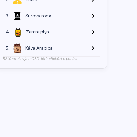
3.
Surová ropa
4.
Zemní plyn
5.
Káva Arabica
52 % retailových CFD účtů přichází o peníze.