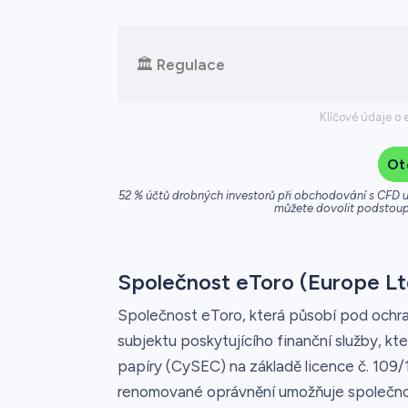
🏛️
Regulace
Klíčové údaje o 
Ot
52 % účtů drobných investorů při obchodování s CFD u 
můžete dovolit podstoupi
Společnost eToro (Europe Lt
Společnost eToro, která působí pod ochra
subjektu poskytujícího finanční služby, kt
papíry (CySEC) na základě licence č. 109/
renomované oprávnění umožňuje společnosti