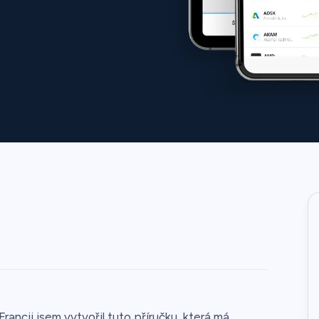
rancii jsem vytvořil tuto příručku, která má