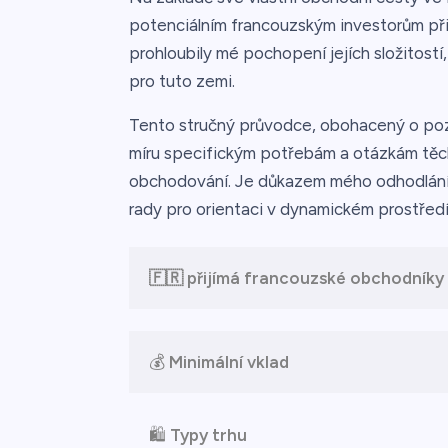
potenciálním francouzským investorům při
prohloubily mé pochopení jejích složitostí
pro tuto zemi.
Tento stručný průvodce, obohacený o pozna
míru specifickým potřebám a otázkám těch, 
obchodování. Je důkazem mého odhodlání
rady pro orientaci v dynamickém prostředí 
🇫🇷 přijímá francouzské obchodníky
💰
Minimální vklad
🛍️
Typy trhu