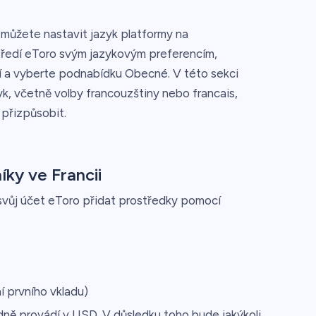
, můžete nastavit jazyk platformy na
středí eToro svým jazykovým preferencím,
 a vyberte podnabídku Obecné. V této sekci
k, včetně volby francouzštiny nebo francais,
přizpůsobit.
ky ve Francii
 svůj účet eToro přidat prostředky pomocí
í prvního vkladu)
dně provádí v USD. V důsledku toho bude jakýkoli