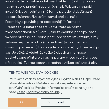
investice. Je nezbytné se takových aktivit účastnit pouze s
jasným porozuměním spojených rizik. Wikitoro nenabízí
investiční, obchodní ani jiné formy poradenství. Důrazně
doporučujeme uživatelům, aby si přečetli naše
Podmínky a pravidla
pro podrobnější informace.
Prohlášení o inzerentech:
Na Wikitoro se řídíme
transparentností a důvěrou jako základními principy. Naše
webové stránky jsou volně přístupné všem uživatelům, a my
získáváme provizi od našich partnerů (více informací
o našich partnerech
) bez jakýchkoli dodatečných nákladů pro
vás. Je důležité vědět, že veškerý obsah a informace
poskytované Wikitoro a našimi partnery jsou vytvářeny bez
předsudků. Tvorba obsahu probíhá s velkou pečlivostí, aby
prospěla našim čtenářům, a důležité je, že není ovlivněna
TENTO WEB POUŽÍVÁ COOKIES
žádnými dohodami o kompenzaci s našimi partnery.
Používáme cookies, abychom vylepšili výkon webu a zlepšili vaše
uživatelské zážitky. Můžete si vybrat své preference pro
používání cookies. Pro více informací se prosím odkazujte na
Zveřejnění inzerenta
Zásady ochrany osobních údajů
naše
Zásady ochrany osobních údajů
Zásady používání cookies
Podmínky a pravidla
OK
Odmítnout
Autorské právo © 2023 Wikitoro Všechna práva
vyhrazena