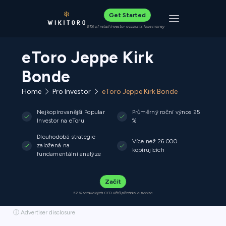
Get Started
Toggle navigat
61% of retail investor accounts lose money
eToro Jeppe Kirk
Bonde
Home
Pro Investor
eToro Jeppe Kirk Bonde
Nejkopírovanější Popular
Průměrný roční výnos 25
Investor na eToru
%
Dlouhodobá strategie
Více než 26 000
založená na
kopírujících
fundamentální analýze
Začít
52 % retailových CFD účtů přichází o peníze.
ⓘ Advertiser disclosure