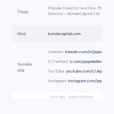
Popular Investor na eToru, Managin
Tituly
Director – BondeCapital Ltd
Web
bondecapital.com
LinkedIn:
linkedin.com/in/jeppekirkb
X (Twitter):
x.com/jeppekirkbonde
Sociální
sítě
YouTube:
youtube.com/c/JeppeKir
Instagram:
instagram.com/jeppekirk
Karta faktů: Jeppe Kirk Bonde