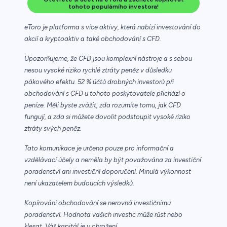
tohoto populárního investora!
eToro je platforma s více aktivy, která nabízí investování do
akcií a kryptoaktiv a také obchodování s CFD.
Upozorňujeme, že CFD jsou komplexní nástroje a s sebou
nesou vysoké riziko rychlé ztráty peněz v důsledku
pákového efektu. 52 % účtů drobných investorů při
obchodování s CFD u tohoto poskytovatele přichází o
peníze. Měli byste zvážit, zda rozumíte tomu, jak CFD
fungují, a zda si můžete dovolit podstoupit vysoké riziko
ztráty svých peněz.
Tato komunikace je určena pouze pro informační a
vzdělávací účely a neměla by být považována za investiční
poradenství ani investiční doporučení. Minulá výkonnost
není ukazatelem budoucích výsledků.
Kopírování obchodování se nerovná investičnímu
poradenství. Hodnota vašich investic může růst nebo
klesat. Váš kapitál je v ohrožení.