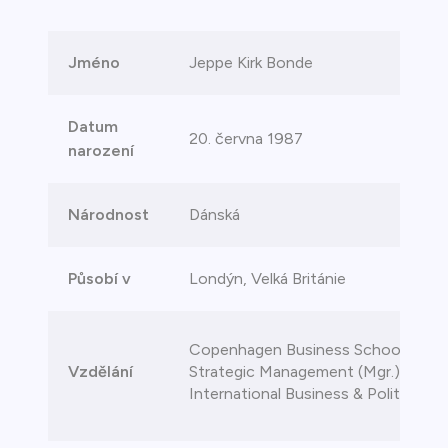
ca
Jméno
Jeppe Kirk Bonde
řichází o
Datum
20. června 1987
narození
Národnost
Dánská
Působí v
Londýn, Velká Británie
Copenhagen Business School – Fin
Vzdělání
Strategic Management (Mgr.),
International Business & Politics (Bc