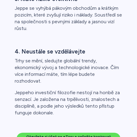
Jeppe se vyhýbá pákovým obchodům a krátkým
pozicím, které zvyšují riziko i náklady. Soustředí se
na společnosti s pevnými základy a jasnou vizí
růstu.
4. Neustále se vzdělávejte
Trhy se mění, sledujte globální trendy,
ekonomický vývoj a technologické inovace. Čím
více informací máte, tím lépe budete
rozhodovat.
Jeppeho investiční filozofie nestojí na honbě za
senzací. Je založena na trpělivosti, znalostech a
disciplíně, a podle jeho výsledků tento přístup
funguje dokonale.
Otevřete si účet na eToru a začněte kopírovat