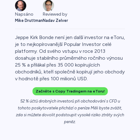
Napsáno
Reviewed by
Mike Druttman
Nadav Zelver
Jeppe Kirk Bonde není jen další investor na eToru,
je to nejkopírovanější Popular Investor celé
platformy. Od svého vstupu v roce 2013
dosahuje stabilního průměrného ročního výnosu
o
25 % a přilákal přes 35 000 kopírujících
obchodníků, kteří společně kopírují jeho obchody
v hodnotě přes 100 milionů USD.
Začněte s Copy Tradingem na eToru!
52 % účtů drobných investorů při obchodování s CFD u
tohoto poskytovatele přichází o peníze Měli byste zvážit,
zda si můžete dovolit podstoupit vysoké riziko ztráty svých
a
peněz.