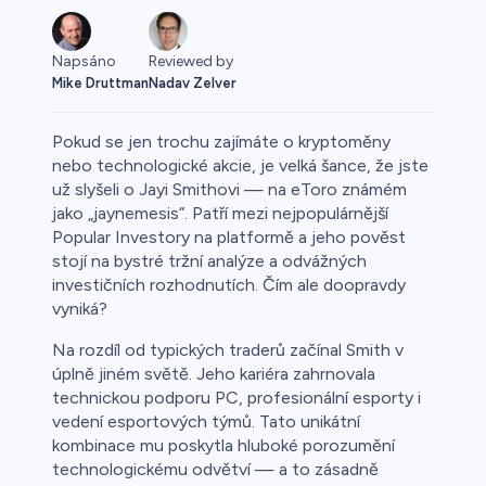
Napsáno
Reviewed by
Mike Druttman
Nadav Zelver
Pokud se jen trochu zajímáte o kryptoměny
nebo technologické akcie, je velká šance, že jste
už slyšeli o Jayi Smithovi — na eToro známém
jako „jaynemesis“. Patří mezi nejpopulárnější
o
Popular Investory na platformě a jeho pověst
stojí na bystré tržní analýze a odvážných
investičních rozhodnutích. Čím ale doopravdy
vyniká?
Na rozdíl od typických traderů začínal Smith v
úplně jiném světě. Jeho kariéra zahrnovala
technickou podporu PC, profesionální esporty i
a
vedení esportových týmů. Tato unikátní
kombinace mu poskytla hluboké porozumění
technologickému odvětví — a to zásadně