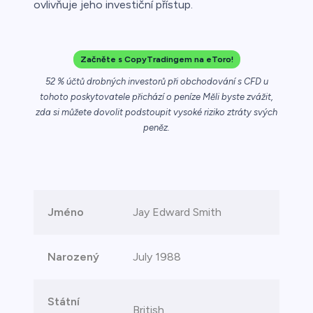
ovlivňuje jeho investiční přístup.
ca
řichází o
Začněte s CopyTradingem na eToro!
52 % účtů drobných investorů při obchodování s CFD u
tohoto poskytovatele přichází o peníze Měli byste zvážit,
zda si můžete dovolit podstoupit vysoké riziko ztráty svých
peněz.
Jméno
Jay Edward Smith
Narozený
July 1988
Státní
British