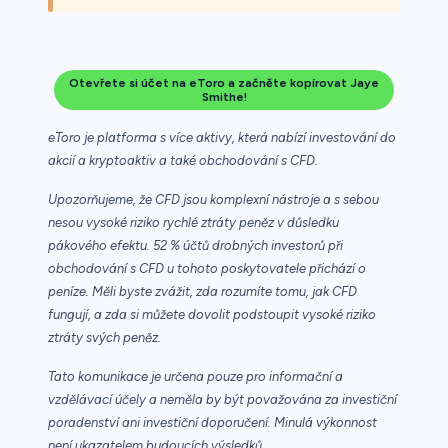
Otevřete si účet na eToro a začněte kopírovat Jaye
Smithe!
eToro je platforma s více aktivy, která nabízí investování do
akcií a kryptoaktiv a také obchodování s CFD.
Upozorňujeme, že CFD jsou komplexní nástroje a s sebou
nesou vysoké riziko rychlé ztráty peněz v důsledku
pákového efektu. 52 % účtů drobných investorů při
obchodování s CFD u tohoto poskytovatele přichází o
peníze. Měli byste zvážit, zda rozumíte tomu, jak CFD
fungují, a zda si můžete dovolit podstoupit vysoké riziko
ztráty svých peněz.
Tato komunikace je určena pouze pro informační a
vzdělávací účely a neměla by být považována za investiční
poradenství ani investiční doporučení. Minulá výkonnost
není ukazatelem budoucích výsledků.