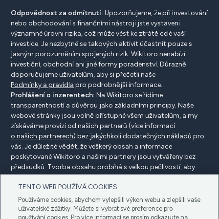
Odpovědnost za odmítnutí:
Upozorňujeme, že při investování
nebo obchodování s finančními nástroji jste vystaveni
významné úrovni rizika, což může vést ke ztrátě celé vaší
investice. Je nezbytné se takových aktivit účastnit pouze s
jasným porozuměním spojených rizik. Wikitoro nenabízí
investiční, obchodní ani jiné formy poradenství. Důrazně
doporučujeme uživatelům, aby si přečetli naše
Podmínky a pravidla
pro podrobnější informace.
Prohlášení o inzerentech:
Na Wikitoro se řídíme
transparentností a důvěrou jako základními principy. Naše
webové stránky jsou volně přístupné všem uživatelům, a my
získáváme provizi od našich partnerů (více informací
o našich partnerech
) bez jakýchkoli dodatečných nákladů pro
vás. Je důležité vědět, že veškerý obsah a informace
poskytované Wikitoro a našimi partnery jsou vytvářeny bez
předsudků. Tvorba obsahu probíhá s velkou pečlivostí, aby
prospěla našim čtenářům, a důležité je, že není ovlivněna
TENTO WEB POUŽÍVÁ COOKIES
žádnými dohodami o kompenzaci s našimi partnery.
Používáme cookies, abychom vylepšili výkon webu a zlepšili vaše
uživatelské zážitky. Můžete si vybrat své preference pro
používání cookies. Pro více informací se prosím odkazujte na