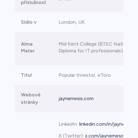
příslušnost
Sídlo v
London, UK
Alma
Mid Kent College (BTEC National
Mater
Diploma for IT professionals)
Titul
Popular Investor, eToro
Webové
jaynemesis.com
stránky
LinkedIn:
linkedin.com/in/jaynemesis
X (Twitter):
x.com/jaynemesis