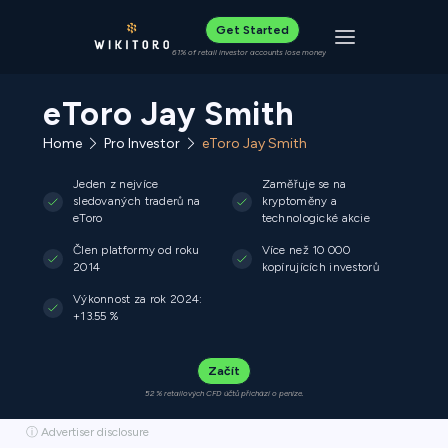
Get Started
Toggle navigat
61% of retail investor accounts lose money
eToro Jay Smith
Home
Pro Investor
eToro Jay Smith
Jeden z nejvíce
Zaměřuje se na
sledovaných traderů na
kryptoměny a
eToro
technologické akcie
Člen platformy od roku
Více než 10 000
2014
kopírujících investorů
Výkonnost za rok 2024:
+13.55 %
Začít
52 % retailových CFD účtů přichází o peníze.
ⓘ Advertiser disclosure