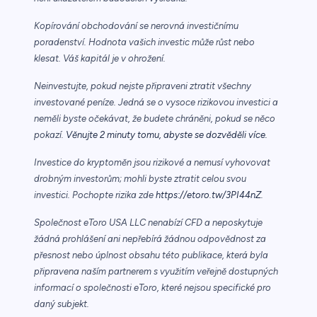
Kopírování obchodování se nerovná investičnímu
poradenství. Hodnota vašich investic může růst nebo
klesat. Váš kapitál je v ohrožení.
Neinvestujte, pokud nejste připraveni ztratit všechny
investované peníze. Jedná se o vysoce rizikovou investici a
neměli byste očekávat, že budete chráněni, pokud se něco
pokazí.
Věnujte 2 minuty tomu, abyste se dozvěděli více.
Investice do kryptoměn jsou rizikové a nemusí vyhovovat
drobným investorům; mohli byste ztratit celou svou
investici. Pochopte rizika zde
https://etoro.tw/3PI44nZ
.
Společnost eToro USA LLC nenabízí CFD a neposkytuje
žádná prohlášení ani nepřebírá žádnou odpovědnost za
přesnost nebo úplnost obsahu této publikace, která byla
připravena naším partnerem s využitím veřejně dostupných
informací o společnosti eToro, které nejsou specifické pro
daný subjekt.