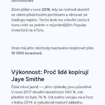
obchodování.
Zlom přišel v roce
2016
, kdy se rozhodl skončit
se všemi předchozími profesemi a věnovat se
tradingu naplno. Tento krok mu otevřel cestu k
tomu stát se jedním z nejznámějších Popular
Investorů na eToro.
Dnes má jeho obchody nastaveno kopírovat přes
10 000 investorů
.
Výkonnost: Proč lidé kopírují
Jaye Smithe
Čísla mluví jasně — jeho výsledky jsou působivé.
V roce 2017 dosáhl návratnosti 340 %, rok
předtím to bylo 76 %. Od svého vstupu na eToro
v lednu 2014 si vybudoval masivní základnu