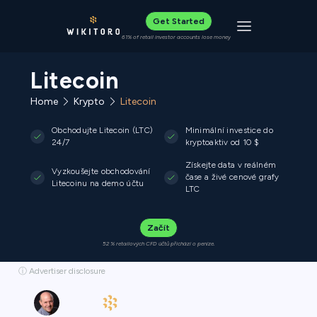
Get Started
Toggle navigat
61% of retail investor accounts lose money
Litecoin
Home
Krypto
Litecoin
Obchodujte Litecoin (LTC)
Minimální investice do
24/7
kryptoaktiv od 10 $
Získejte data v reálném
Vyzkoušejte obchodování
čase a živé cenové grafy
Litecoinu na demo účtu
LTC
Začít
52 % retailových CFD účtů přichází o peníze.
ⓘ Advertiser disclosure