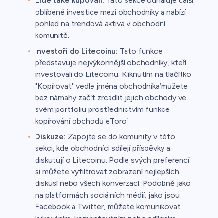
Lidé také kupovali:
Tato sekce odhaluje další
oblíbené investice mezi obchodníky a nabízí
pohled na trendová aktiva v obchodní
komunitě.
Investoři do Litecoinu:
Tato funkce
představuje nejvýkonnější obchodníky, kteří
investovali do Litecoinu. Kliknutím na tlačítko
"Kopírovat" vedle jména obchodníka’můžete
bez námahy začít zrcadlit jejich obchody ve
svém portfoliu prostřednictvím funkce
kopírování obchodů eToro’
.
Diskuze:
Zapojte se do komunity v této
sekci, kde obchodníci sdílejí příspěvky a
diskutují o Litecoinu. Podle svých preferencí
si můžete vyfiltrovat zobrazení nejlepších
diskusí nebo všech konverzací. Podobně jako
na platformách sociálních médií, jako jsou
Facebook a Twitter, můžete komunikovat