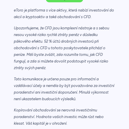
eToro je platforma s více aktivy, která nabízí investování do
akcií a kryptoaktiv a také obchodování s CFD.
Upozorňujeme, že CFD jsou komplexní nástroje a s sebou
nesou vysoké riziko rychlé ztráty peněz v důsledku
pákového efektu. 52 % účtů drobných investorů při
obchodování s CFD u tohoto poskytovatele přichází o
peníze. Měli byste zvážit, zda rozumíte tomu, jak CFD
fungují, a zda si můžete dovolit podstoupit vysoké riziko
ztráty svých peněz.
Tato komunikace je určena pouze pro informační a
vzdělávací účely a neměla by být považována za investiční
poradenství ani investiční doporučení. Minulá výkonnost
není ukazatelem budoucích výsledků.
Kopírování obchodování se nerovná investičnímu
poradenství. Hodnota vašich investic může růst nebo
klesat. Váš kapitál je v ohrožení.