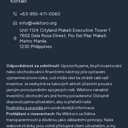
Kontakt
+63-955-411-0060
info@wikitoro.org
Unit 1124 Cityland Makati Executive Tower 1
7652 Dela Rosa Street, Pio Del Pilar Makati
Metro Manila
1230 Philippines
Odpovědnost za odmítnutí:
Upozorňujeme, že při investování
nebo obchodování s finančními nástroji jste vystaveni
významné úrovni rizika, což může vést ke ztrátě celé vaší
investice. Je nezbytné se takových aktivit účastnit pouze s
jasným porozuměním spojených rizik. Wikitoro nenabízí
investiční, obchodní ani jiné formy poradenství. Důrazně
doporučujeme uživatelům, aby si přečetli naše
Podmínky a pravidla
pro podrobnější informace.
Prohlášení o inzerentech:
Na Wikitoro se řídíme
transparentností a důvěrou jako základními principy. Naše
webové stránky jsou volně přístupné všem uživatelům, a my