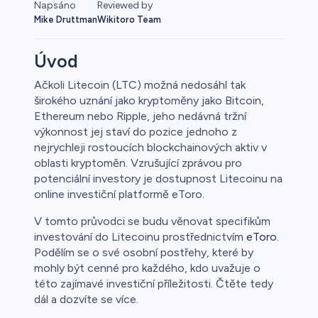
Napsáno
Reviewed by
Mike Druttman
Wikitoro Team
Úvod
Ačkoli Litecoin (LTC) možná nedosáhl tak
širokého uznání jako kryptoměny jako Bitcoin,
y
Ethereum nebo Ripple, jeho nedávná tržní
výkonnost jej staví do pozice jednoho z
nejrychleji rostoucích blockchainových aktiv v
oblasti kryptoměn. Vzrušující zprávou pro
potenciální investory je dostupnost Litecoinu na
online investiční platformě eToro.
V tomto průvodci se budu věnovat specifikům
investování do Litecoinu prostřednictvím
eToro
.
Podělím se o své osobní postřehy, které by
mohly být cenné pro každého, kdo uvažuje o
této zajímavé investiční příležitosti. Čtěte tedy
dál a dozvíte se více.