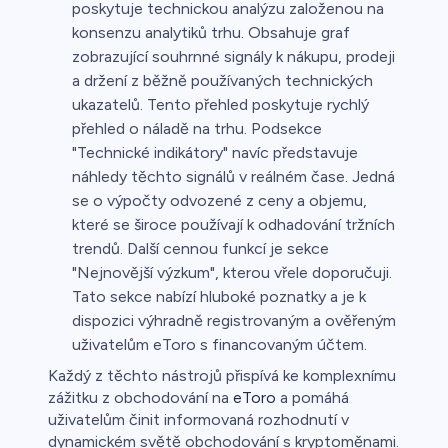
poskytuje technickou analýzu založenou na
konsenzu analytiků trhu. Obsahuje graf
zobrazující souhrnné signály k nákupu, prodeji
a držení z běžně používaných technických
ukazatelů. Tento přehled poskytuje rychlý
přehled o náladě na trhu. Podsekce
"Technické indikátory" navíc představuje
náhledy těchto signálů v reálném čase. Jedná
se o výpočty odvozené z ceny a objemu,
které se široce používají k odhadování tržních
trendů. Další cennou funkcí je sekce
"Nejnovější výzkum", kterou vřele doporučuji.
Tato sekce nabízí hluboké poznatky a je k
dispozici výhradně registrovaným a ověřeným
uživatelům eToro s financovaným účtem.
Každý z těchto nástrojů přispívá ke komplexnímu
zážitku z obchodování na
eToro
a pomáhá
uživatelům činit informovaná rozhodnutí v
dynamickém světě obchodování s kryptoměnami.