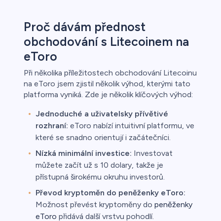
řichází o
Proč dávám přednost
obchodování s Litecoinem na
eToro
Při několika příležitostech obchodování Litecoinu
na eToro jsem zjistil několik výhod, kterými tato
platforma vyniká. Zde je několik klíčových výhod:
Jednoduché a uživatelsky přívětivé
rozhraní:
eToro nabízí intuitivní platformu, ve
které se snadno orientují i začátečníci.
Nízká minimální investice:
Investovat
můžete začít už s 10 dolary, takže je
přístupná širokému okruhu investorů.
Převod kryptoměn do peněženky eToro:
Možnost převést kryptoměny do
peněženky
eToro
přidává další vrstvu pohodlí.