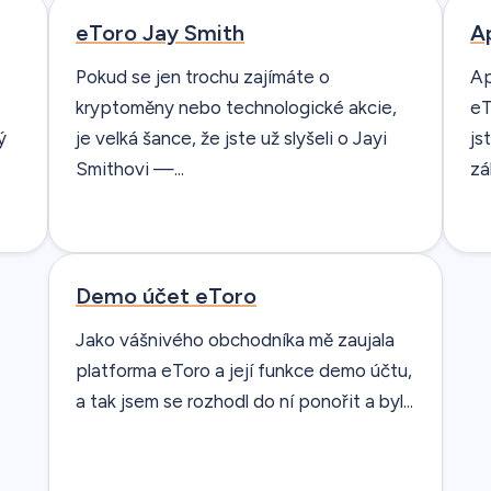
eToro Jay Smith
A
Pokud se jen trochu zajímáte o
Ap
kryptoměny nebo technologické akcie,
eT
ý
je velká šance, že jste už slyšeli o Jayi
js
Smithovi —...
zá
Demo účet eToro
Jako vášnivého obchodníka mě zaujala
platforma eToro a její funkce demo účtu,
a tak jsem se rozhodl do ní ponořit a byl...