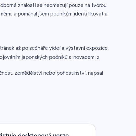
 odborné znalosti se neomezují pouze na tvorbu
měmi, a pomáhal jsem podnikům identifikovat a
ánek až po scénáře videí a výstavní expozice.
pojováním japonských podniků s inovacemi z
čnost, zemědělství nebo pohostinství, napsal
xistuje desktopová verze