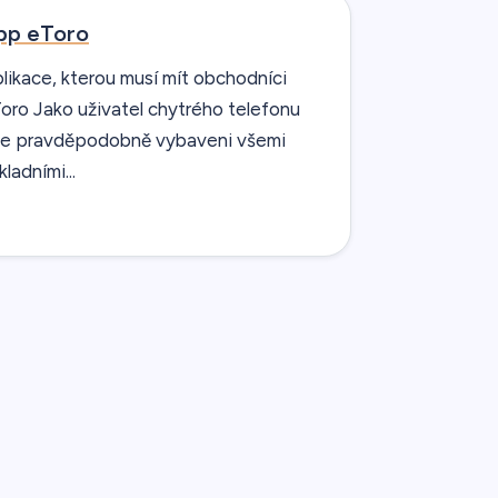
pp eToro
likace, kterou musí mít obchodníci
oro Jako uživatel chytrého telefonu
te pravděpodobně vybaveni všemi
kladními...