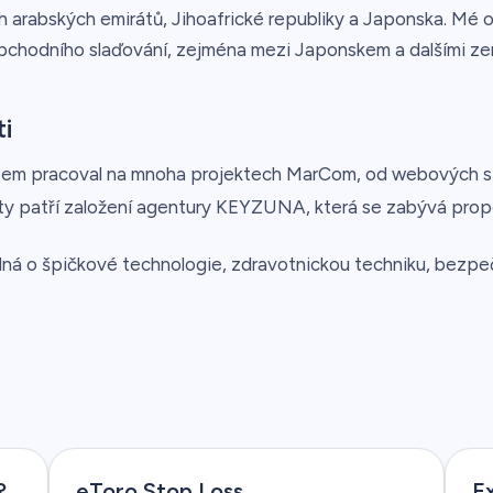
ch arabských emirátů, Jihoafrické republiky a Japonska. Mé
obchodního slaďování, zejména mezi Japonskem a dalšími ze
i
sem pracoval na mnoha projektech MarCom, od webových str
ity patří založení agentury KEYZUNA, která se zabývá pro
dná o špičkové technologie, zdravotnickou techniku, bezpe
?
eToro Stop Loss
E