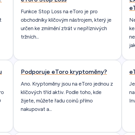
e
Funkce Stop Loss na eToro je pro
t
obchodníky klíčovým nástrojem, který je
Ne
určen ke zmírnění ztrát v nepříznivých
ke
tržních...
ne
jak
u
Podporuje eToro kryptoměny?
e
Ano. Kryptoměny jsou na eToro jednou z
Je
ro
klíčových tříd aktiv. Podle toho, kde
na
D
žijete, můžete řadu coinů přímo
In
nakupovat a...