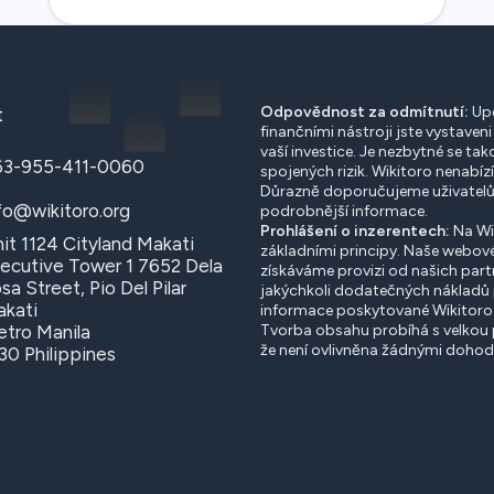
Odpovědnost za odmítnutí:
Upo
t
finančními nástroji jste vystaven
vaší investice. Je nezbytné se t
63-955-411-0060
spojených rizik. Wikitoro nenabízí
Důrazně doporučujeme uživatelům
fo@wikitoro.org
podrobnější informace.
Prohlášení o inzerentech:
Na Wik
it 1124 Cityland Makati
základními principy. Naše webové
ecutive Tower 1 7652 Dela
získáváme provizi od našich part
sa Street, Pio Del Pilar
jakýchkoli dodatečných nákladů p
kati
informace poskytované Wikitoro 
tro Manila
Tvorba obsahu probíhá s velkou p
že není ovlivněna žádnými dohod
30 Philippines