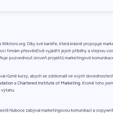
 Wikitoro.org. Díky své kariéře, která krásně propojuje ma
i firmám přesvědčivě vyjádřit jejich příběhy a stejnou vizi
žňuje pozvednout úroveň projektů marketingové komunikac
val různé kurzy, abych se zdokonalil ve svých dovednostech
dation
a
Chartered Institute of Marketing
. Kromě toho jse
 výtahu.
estě hluboce zabýval marketingovou komunikací a copywriti