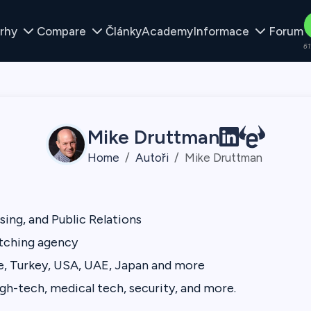
rhy
Compare
Články
Academy
Informace
Forum
61
Mike Druttman
Home
Autoři
Mike Druttman
sing, and Public Relations
tching agency
ce, Turkey, USA, UAE, Japan and more
h-tech, medical tech, security, and more.