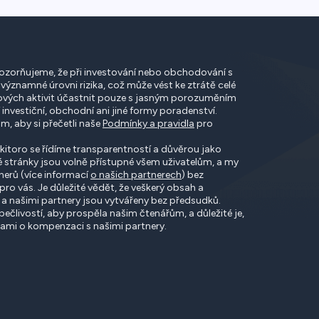
zorňujeme, že při investování nebo obchodování s
i významné úrovni rizika, což může vést ke ztrátě celé
akových aktivit účastnit pouze s jasným porozuměním
 investiční, obchodní ani jiné formy poradenství.
, aby si přečetli naše
Podmínky a pravidla
pro
itoro se řídíme transparentností a důvěrou jako
 stránky jsou volně přístupné všem uživatelům, a my
nerů (více informací
o našich partnerech
) bez
ro vás. Je důležité vědět, že veškerý obsah a
a našimi partnery jsou vytvářeny bez předsudků.
ečlivostí, aby prospěla našim čtenářům, a důležité je,
ami o kompenzaci s našimi partnery.