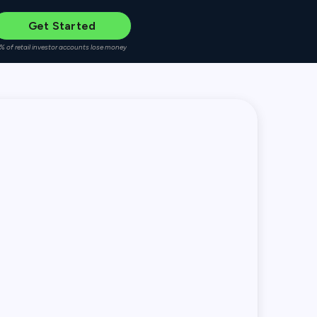
Get Started
% of retail investor accounts lose money