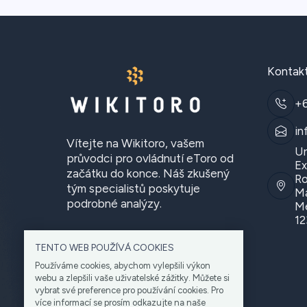
Kontak
+
in
Vítejte na Wikitoro, vašem
Un
průvodci pro ovládnutí eToro od
Ex
začátku do konce. Náš zkušený
Ro
tým specialistů poskytuje
Ma
podrobné analýzy.
Me
12
TENTO WEB POUŽÍVÁ COOKIES
Používáme cookies, abychom vylepšili výkon
webu a zlepšili vaše uživatelské zážitky. Můžete si
vybrat své preference pro používání cookies. Pro
více informací se prosím odkazujte na naše