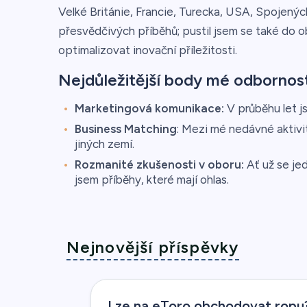
Velké Británie, Francie, Turecka, USA, Spojený
přesvědčivých příběhů; pustil jsem se také do 
optimalizovat inovační příležitosti.
Nejdůležitější body mé odbornost
Marketingová komunikace:
V průběhu let j
Business Matching
: Mezi mé nedávné aktiv
jiných zemí.
Rozmanité zkušenosti v oboru:
Ať už se je
jsem příběhy, které mají ohlas.
Nejnovější příspěvky
Lze na eToro obchodovat ropu