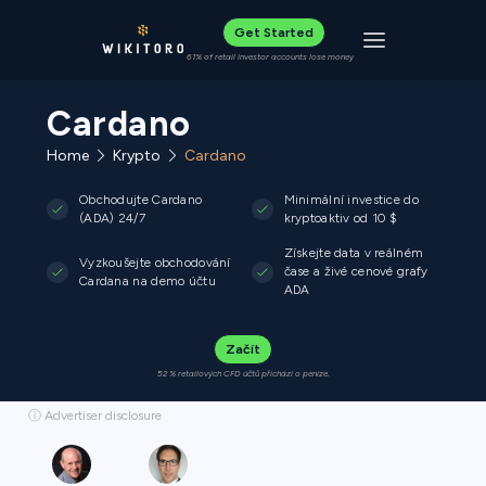
Get Started
Toggle navigat
61% of retail investor accounts lose money
Cardano
Home
Krypto
Cardano
Obchodujte Cardano
Minimální investice do
(ADA) 24/7
kryptoaktiv od 10 $
Získejte data v reálném
Vyzkoušejte obchodování
čase a živé cenové grafy
Cardana na demo účtu
ADA
Začít
52 % retailových CFD účtů přichází o peníze.
ⓘ Advertiser disclosure