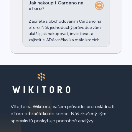
Jak nakoupit Cardano na
eToro?
Začněte s obchodováním Cardano na
eToro. Náš jednoduchý průvodce vám
ukáže, jak nakupovat, investovat a
zajistit si ADA v několika málo krocích.
Vítejte na Wikitoro, vašem průvodci pro ovládnutí
eToro od začátku do konce. Náš zkušený tým
specialistů poskytuje podrobné analýzy.