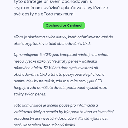
tyto strategie při svém obchodování s
kryptoměnami uvážlivě uplatňovat a vytěžit ze
své cesty na eToro maximum!
Obchodujte Cardano!
eToro je platforma s více aktivy, která nabízí investování do
akcií a kryptoaktiv a také obchodování s CFD.
Upozorňujeme, že CFD jsou komplexní nástroje a s sebou
nesou vysoké riziko rychlé ztráty peněz v důsledku
pákového efektu. 52 % účtů drobných investorů při
obchodování s CFD u tohoto poskytovatele přichází o
peníze. Měli byste zvážit, zda rozumíte tomu, jak CFD
fungují, a zda si můžete dovolit podstoupit vysoké riziko
ztráty svých peněz.
Tato komunikace je určena pouze pro informační a
vzdělávací účely a neměla by být považována za investiční
poradenství ani investiční doporučení. Minulá výkonnost
není ukazatelem budoucích výsledků.