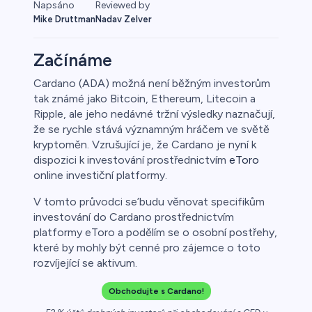
Napsáno
Reviewed by
Mike Druttman
Nadav Zelver
Začínáme
Cardano (ADA) možná není běžným investorům
tak známé jako Bitcoin, Ethereum, Litecoin a
y
Ripple, ale jeho nedávné tržní výsledky naznačují,
že se rychle stává významným hráčem ve světě
kryptoměn. Vzrušující je, že Cardano je nyní k
dispozici k investování prostřednictvím
eToro
online investiční platformy.
V tomto průvodci se’budu věnovat specifikům
investování do Cardano prostřednictvím
platformy eToro a podělím se o osobní postřehy,
které by mohly být cenné pro zájemce o toto
rozvíjející se aktivum.
Obchodujte s Cardano!