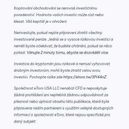
Kopírování obchodování se nerovná investičnímu
poradenství. Hodnota vašich investic může růst nebo
klesat. Váš kapitál je v ohrožení.
Neinvestujte, pokud nejste připraveni ztratit všechny
investované peníze. Jedná se o vysoce rizikovou investici a
neměli byste očekávat, že budete chráněni, pokud se něco
pokazí.
Věnujte 2 minuty tomu, abyste se dozvěděli více.
Investice do kryptoměn jsou rizikové a nemusí vyhovovat
drobným investorům; mohli byste ztratit celou svou
investici. Pochopte rizika zde
https://etoro.tw/3PI44nZ
.
Společnost eToro USA LLC nenabízí CFD a neposkytuje
žádná prohlášení ani nepřebírá žádnou odpovědnost za
přesnost nebo úplnost obsahu této publikace, která byla
připravena naším partnerem s využitím veřejně dostupných
informací o společnosti eToro, které nejsou specifické pro
daný subjekt.