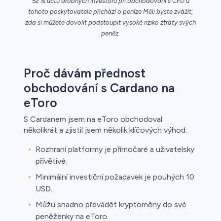
52 % účtů drobných investorů při obchodování s CFD u
tohoto poskytovatele přichází o peníze Měli byste zvážit,
řichází o
zda si můžete dovolit podstoupit vysoké riziko ztráty svých
peněz.
Proč dávám přednost
obchodování s Cardano na
eToro
S Cardanem jsem na eToro obchodoval
několikrát a zjistil jsem několik klíčových výhod:
Rozhraní platformy je přímočaré a uživatelsky
přívětivé.
Minimální investiční požadavek je pouhých 10
USD.
Můžu snadno převádět kryptoměny do své
peněženky na eToro.