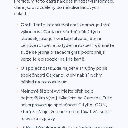
Přehled. V této části najdete množství informací,
které jsou rozděleny do několika klíčových
oblastí:
Graf:
Tento interaktivní graf zobrazuje tržní
výkonnost Cardano, včetně důležitých
statistik, jako je tržní kapitalizace, denní
cenové rozpětí a 52týdenní rozpětí. Všimněte
si, že se jedná o základní graf; podrobnější
verze je k dispozici na jiné kartě.
.
O společnosti:
Zde najdete stručný popis
společnosti Cardano, který nabízí rychlý
náhled na toto aktivum.
Nejnovější zprávy:
Mějte přehled o
nejnovějším vývoji týkajícím se Cardana. Tuto
sekci provozuje společnost CityFALCON,
která zajišťuje, že budete dostávat včasné a
relevantní zprávy.
Lidé také nakupovali:
Tato funkce zobrazuje