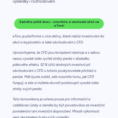
výsledky i rozhodování.
Začněte ještě dnes – otevřete si obchodní účet na
eToro!
eToro je platforma s více aktivy, která nabízí investování do
akcií a kryptoaktiv a také obchodování s CFD.
Upozorňujeme, že CFD jsou komplexní nástroje a s sebou
nesou vysoké riziko rychlé ztráty peněz v důsledku
pákového efektu. 52 % účtů drobných investorů při
obchodování s CFD u tohoto poskytovatele přichází o
peníze. Měli byste zvážit, zda rozumíte tomu, jak CFD
fungují, a zda si můžete dovolit podstoupit vysoké riziko
ztráty svých peněz.
Tato komunikace je určena pouze pro informační a
vzdělávací účely a neměla by být považována za investiční
poradenství ani investiční doporučení. Minulá výkonnost
není ukazatelem budoucích výsledků.