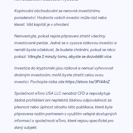
Kopírování obchodování se nerovná investičnímu
poradenství. Hodnota vašich investic může růst nebo
klesat. Váš kapitál je v ohrožení.
Neinvestujte, pokud nejste připraveni ztratit všechny
investované peníze. Jedná se o vysoce rizikovou investici a
neměli byste očekávat, že budete chráněni, pokud se něco
pokazí.
Věnujte 2 minuty tomu, abyste se dozvěděli více.
Investice do kryptoměn jsou rizikové a nemusí vyhovovat
drobným investorům; mohli byste ztratit celou svou
investici. Pochopte rizika zde
https://etoro.tw/3PI44nZ
.
Společnost eToro USA LLC nenabízí CFD a neposkytuje
žádná prohlášení ani nepřebírá žádnou odpovědnost za
přesnost nebo úplnost obsahu této publikace, která byla
připravena naším partnerem s využitím veřejně dostupných
informací o společnosti eToro, které nejsou specifické pro
daný subjekt.