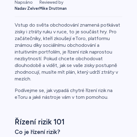
Reviewed by
Napsáno
Mike Druttman
Nadav Zelver
Vstup do světa obchodování znamená potkávat
zisky i ztráty ruku v ruce, to je součást hry. Pro
začátečníky, kteří zkoušejí eToro, platformu
známou díky sociálnímu obchodování a
o
intuitivním portfoliím, je řízení rizik naprostou
nezbytností. Pokud chcete obchodovat
dlouhodobě a vidět, jak se vaše zisky postupně
zhodnocují, musíte mít plán, který udrží ztráty v
mezích.
Podívejme se, jak vypadá chytré řízení rizik na
eToru a jaké nástroje vám v tom pomohou.
a
Řízení rizik 101
Co je řízení rizik?
ca