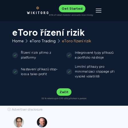
Get Started
Toggle navigat
61% of retail investor accounts lose money
eToro řízení rizik
Home
eToro Trading
eToro řízení rizik
Řízení rizik přímo z
Integrované typy příkazů
platformy
a portfolio nástroje
Limitní příkazy pro
Nastavení příkazů stop-
minimalizaci slippage při
loss a take-profit
vysoké volatilitě
Začít
52 % retailových CFD účtů přichází o peníze.
ⓘ Advertiser disclosure