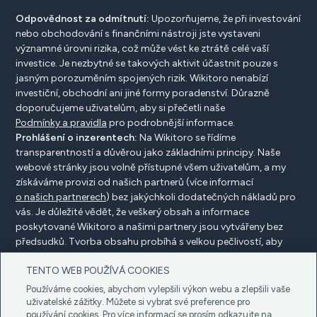
Odpovědnost za odmítnutí:
Upozorňujeme, že při investování
nebo obchodování s finančními nástroji jste vystaveni
významné úrovni rizika, což může vést ke ztrátě celé vaší
investice. Je nezbytné se takových aktivit účastnit pouze s
jasným porozuměním spojených rizik. Wikitoro nenabízí
investiční, obchodní ani jiné formy poradenství. Důrazně
doporučujeme uživatelům, aby si přečetli naše
Podmínky a pravidla
pro podrobnější informace.
Prohlášení o inzerentech:
Na Wikitoro se řídíme
transparentností a důvěrou jako základními principy. Naše
webové stránky jsou volně přístupné všem uživatelům, a my
získáváme provizi od našich partnerů (více informací
o našich partnerech
) bez jakýchkoli dodatečných nákladů pro
vás. Je důležité vědět, že veškerý obsah a informace
poskytované Wikitoro a našimi partnery jsou vytvářeny bez
předsudků. Tvorba obsahu probíhá s velkou pečlivostí, aby
prospěla našim čtenářům, a důležité je, že není ovlivněna
TENTO WEB POUŽÍVÁ COOKIES
žádnými dohodami o kompenzaci s našimi partnery.
Používáme cookies, abychom vylepšili výkon webu a zlepšili vaše
uživatelské zážitky. Můžete si vybrat své preference pro
používání cookies. Pro více informací se prosím odkazujte na