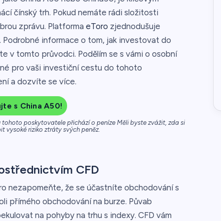
ácí čínský trh. Pokud nemáte rádi složitosti
brou zprávu. Platforma
eToro
zjednodušuje
. Podrobné informace o tom, jak investovat do
e v tomto průvodci. Podělím se s vámi o osobní
né pro vaši investiční cestu do tohoto
ní a dozvíte se více.
te s China A50!
tohoto poskytovatele přichází o peníze Měli byste zvážit, zda si
t vysoké riziko ztráty svých peněz.
ostřednictvím CFD
ro nezapomeňte, že se účastníte obchodování s
koli přímého obchodování na burze. Půvab
ekulovat na pohyby na trhu s indexy. CFD vám