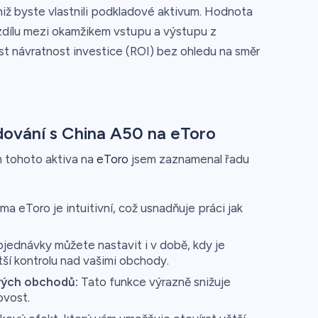
iž byste vlastnili podkladové aktivum. Hodnota
zdílu mezi okamžikem vstupu a výstupu z
t návratnost investice (ROI) bez ohledu na směr
ování s China A50 na eToro
 tohoto aktiva na
eToro
jsem zaznamenal řadu
ma eToro je intuitivní, což usnadňuje práci jak
ednávky můžete nastavit i v době, kdy je
ší kontrolu nad vašimi obchody.
vých obchodů:
Tato funkce výrazně snižuje
ovost.