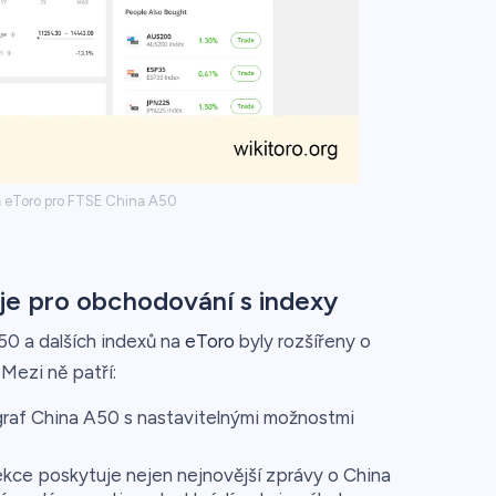
 eToro pro FTSE China A50
je pro obchodování s indexy
0 a dalších indexů na
eToro
byly rozšířeny o
 Mezi ně patří:
raf China A50 s nastavitelnými možnostmi
kce poskytuje nejen nejnovější zprávy o China