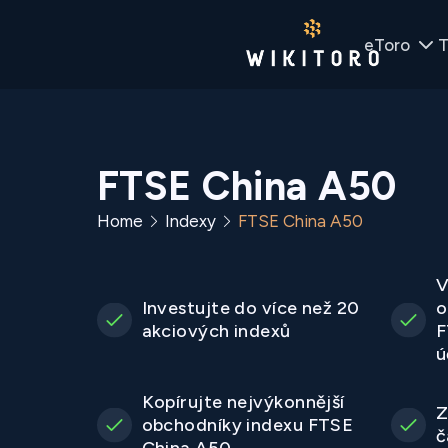
eToro
T
FTSE China A50
Home
Indexy
FTSE China A50
V
Investujte do více než 20
o
akciových indexů
F
ú
Kopírujte nejvýkonnější
Z
obchodníky indexu FTSE
č
China A50