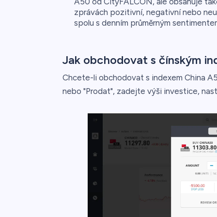
A50 od CityFALCON, ale obsahuje také 
zprávách pozitivní, negativní nebo neu
spolu s denním průměrným sentimentem 
Jak obchodovat s čínským i
Chcete-li obchodovat s indexem China A5
nebo "Prodat", zadejte výši investice, n