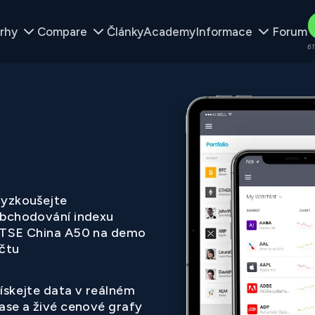
rhy
Compare
Články
Academy
Informace
Forum
61
yzkoušejte
bchodování indexu
TSE China A50 na demo
čtu
ískejte data v reálném
ase a živé cenové grafy