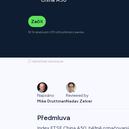
Začít
52 % retailových CFD účtů přichází o peníze.
ⓘ Advertiser disclosure
Napsáno
Reviewed by
Mike Druttman
Nadav Zelver
Předmluva
Index FTSE China A50, běžně označovaný 