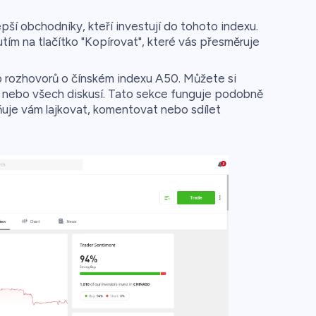
ší obchodníky, kteří investují do tohoto indexu.
tím na tlačítko "Kopírovat", které vás přesměruje
o rozhovorů o čínském indexu A50. Můžete si
sí nebo všech diskusí. Tato sekce funguje podobně
ňuje vám lajkovat, komentovat nebo sdílet