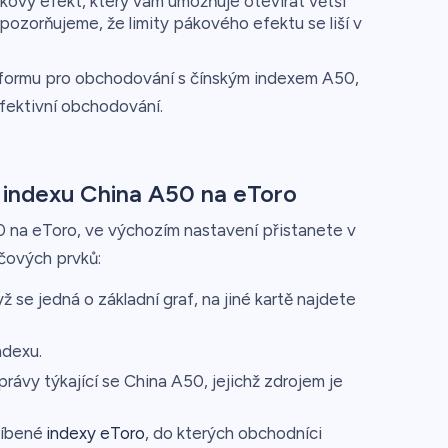
kový efekt, který vám umožňuje otevírat větší
pozorňujeme, že limity pákového efektu se liší v
latformu pro obchodování s čínským indexem A50,
efektivní obchodování.
 indexu China A50 na eToro
0 na eToro, ve výchozím nastavení přistanete v
íčových prvků:
 se jedná o základní graf, na jiné kartě najdete
ndexu.
rávy týkající se China A50, jejichž zdrojem je
líbené
indexy eToro
, do kterých obchodníci