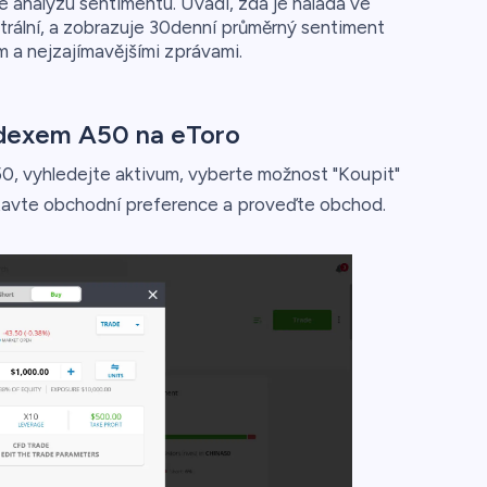
analýzu sentimentu. Uvádí, zda je nálada ve
trální, a zobrazuje 30denní průměrný sentiment
a nejzajímavějšími zprávami.
ndexem A50 na eToro
0, vyhledejte aktivum, vyberte možnost "Koupit"
astavte obchodní preference a proveďte obchod.