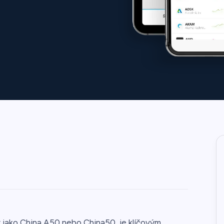
jako China A50 nebo China50, je klíčovým