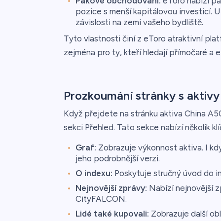
Pákové obchodování:
eToro nabízí pá
pozice s menší kapitálovou investicí. U
závislosti na zemi vašeho bydliště.
Tyto vlastnosti činí z eToro atraktivní p
zejména pro ty, kteří hledají přímočaré a 
Prozkoumání stránky s aktivy
Když přejdete na stránku aktiva China A5
sekci Přehled. Tato sekce nabízí několik kl
Graf:
Zobrazuje výkonnost aktiva. I když
jeho podrobnější verzi.
O indexu:
Poskytuje stručný úvod do i
Nejnovější zprávy:
Nabízí nejnovější zp
CityFALCON.
Lidé také kupovali:
Zobrazuje další ob