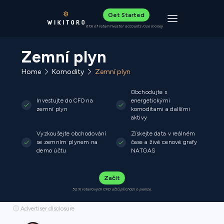
Get Started
Toggle navigat
61% of retail investor accounts lose money
Zemní plyn
Home
Komodity
Zemní plyn
Obchodujte s
Investujte do CFD na
energetickými
zemní plyn
komoditami a dalšími
aktivy
Vyzkoušejte obchodování
Získejte data v reálném
se zemním plynem na
čase a živé cenové grafy
demo účtu
NATGAS
Začít
52 % retailových CFD účtů přichází o peníze.
ⓘ Advertiser disclosure