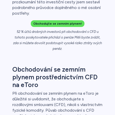
prozkoumání této investiční cesty jsem sestavil
ca
podrobného průvodce doplněného o mé osobní
postřehy.
řichází o
Obchodujte se zemním plynem!
52 % účtů drobných investorů při obchodování s CFD u
tohoto poskytovatele přichází o peníze Měli byste zvážit,
zda si můžete dovolit podstoupit vysoké riziko ztráty svých
peněz.
Obchodování se zemním
plynem prostřednictvím CFD
na eToro
Při obchodování se zemním plynem na eToro je
důležité si uvědomit, že obchodujete s
rozdílovými smlouvami (CFD), nikoli s vlastnictvím
fyzické komodity. Půvab obchodování s CFD