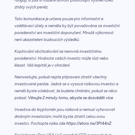
fungují, a zda si můžete dovolit podstoupit vysoké riziko
ztráty svých peněz.
Tato komunikace je určena pouze pro informační a
vzdělávací účely a neměla by být považována za investiční
poradenství ani investiční doporučení. Minulá výkonnost
není ukazatelem budoucích výsledků.
Kopírování obchodování se nerovná investičnímu
poradenství. Hodnota vašich investic může růst nebo
klesat. Váš kapitál je v ohrožení.
Neinvestujte, pokud nejste připraveni ztratit všechny
investované peníze. Jedná se o vysoce rizikovou investici a
neměli byste očekávat, že budete chráněni, pokud se něco
pokazí.
Věnujte 2 minuty tomu, abyste se dozvěděli více.
Investice do kryptoměn jsou rizikové a nemusí vyhovovat
drobným investorům; mohli byste ztratit celou svou
investici. Pochopte rizika zde
https://etoro.tw/3PI44nZ
.