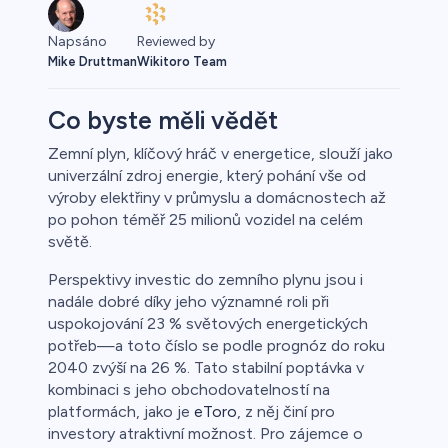
Napsáno
Reviewed by
Mike Druttman
Wikitoro Team
Co byste měli vědět
Zemní plyn, klíčový hráč v energetice, slouží jako
univerzální zdroj energie, který pohání vše od
o
výroby elektřiny v průmyslu a domácnostech až
po pohon téměř 25 milionů vozidel na celém
světě.
Perspektivy investic do zemního plynu jsou i
nadále dobré díky jeho významné roli při
uspokojování 23 % světových energetických
potřeb—a toto číslo se podle prognóz do roku
2040 zvýší na 26 %. Tato stabilní poptávka v
a
kombinaci s jeho obchodovatelností na
platformách, jako je
eToro
, z něj činí pro
investory atraktivní možnost. Pro zájemce o