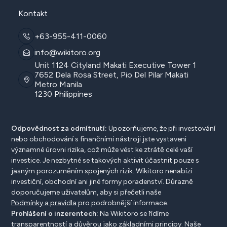
Kontakt
+63-955-411-0060
info@wikitoro.org
Unit 1124 Cityland Makati Executive Tower 1
7652 Dela Rosa Street, Pio Del Pilar Makati
Metro Manila
1230 Philippines
Odpovědnost za odmítnutí:
Upozorňujeme, že při investování
nebo obchodování s finančními nástroji jste vystaveni
významné úrovni rizika, což může vést ke ztrátě celé vaší
investice. Je nezbytné se takových aktivit účastnit pouze s
jasným porozuměním spojených rizik. Wikitoro nenabízí
investiční, obchodní ani jiné formy poradenství. Důrazně
doporučujeme uživatelům, aby si přečetli naše
Podmínky a pravidla
pro podrobnější informace.
Prohlášení o inzerentech:
Na Wikitoro se řídíme
transparentností a důvěrou jako základními principy. Naše