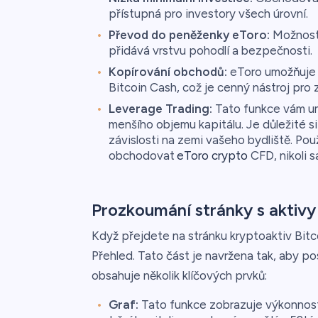
přístupná pro investory všech úrovní.
Převod do peněženky eToro:
Možnost
přidává vrstvu pohodlí a bezpečnosti.
Kopírování obchodů:
eToro umožňuje
Bitcoin Cash, což je cenný nástroj pro 
Leverage Trading:
Tato funkce vám um
menšího objemu kapitálu. Je důležité si
závislosti na zemi vašeho bydliště. P
obchodovat
eToro crypto
CFD, nikoli s
Prozkoumání stránky s aktivy
Když přejdete na stránku kryptoaktiv Bit
Přehled. Tato část je navržena tak, aby p
obsahuje několik klíčových prvků:
Graf:
Tato funkce zobrazuje výkonnost B