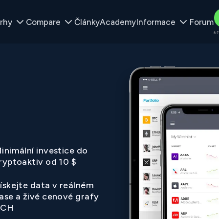
rhy
Compare
Články
Academy
Informace
Forum
61
inimální investice do
ryptoaktiv od 10 $
ískejte data v reálném
ase a živé cenové grafy
BCH