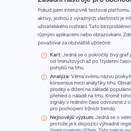
Pokud jsem intenzivně testoval platformu 
aktivy, jednou z výrazných vlastností je 
uživatelského rozhraní. Tato bezproblémo
různými aplikacemi nebo obrazovkami. Zde 
považoval za obzvláště užitečné:
Kart:
Jedná se o pokročilý živý graf
od 1minutových až po 1týdenní čas
pohybů na trhu.
Analýza:
Věrna svému názvu poskytuj
konsensus mezi analytiky trhu. Obsah
prodeji a držení na základě populární
přehled o náladě na trhu. Kromě toh
signály v reálném čase odvozené z c
pro pochopení tržních trendů.
Nejnovější výzkum:
Jedná se o velmi
protože je k dispozici výhradně re
financovaným účtem. Tato sekce pos