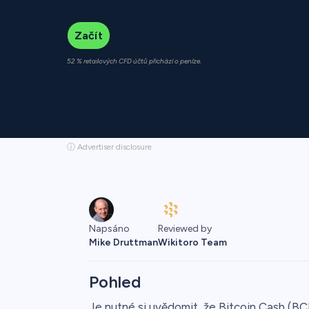
Začít
52 % retailových CFD účtů přichází o peníze.
ⓘ Advertiser disclosure
Napsáno
Reviewed by
Mike Druttman
Wikitoro Team
Pohled
Je nutné si uvědomit, že Bitcoin Cash (BCH