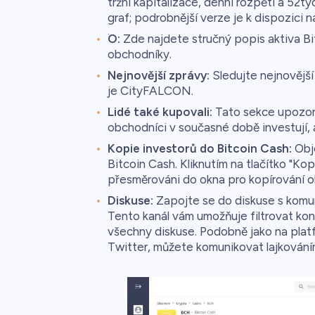
tržní kapitalizace, denní rozpětí a 52tý
graf; podrobnější verze je k dispozici 
.
O:
Zde najdete stručný popis aktiva Bit
obchodníky.
Nejnovější zprávy:
Sledujte nejnovější 
je CityFALCON.
Lidé také kupovali:
Tato sekce upozorňu
obchodníci v současné době investují, 
Kopie investorů do Bitcoin Cash:
Obje
Bitcoin Cash. Kliknutím na tlačítko "Ko
přesměrováni do okna pro kopírování o
Diskuse:
Zapojte se do diskuse s komuni
Tento kanál vám umožňuje filtrovat kon
všechny diskuse. Podobně jako na plat
Twitter, můžete komunikovat lajkování