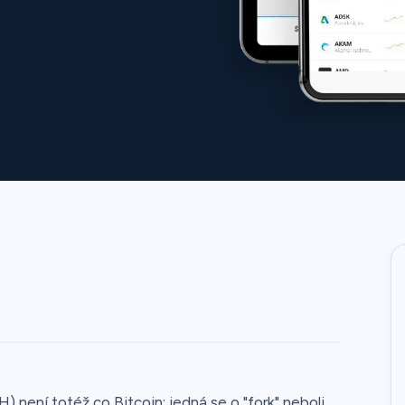
) není totéž co Bitcoin; jedná se o "fork" neboli