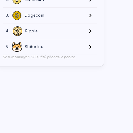
3.
Dogecoin
4.
Ripple
5.
Shiba Inu
52 % retailových CFD účtů přichází o peníze.