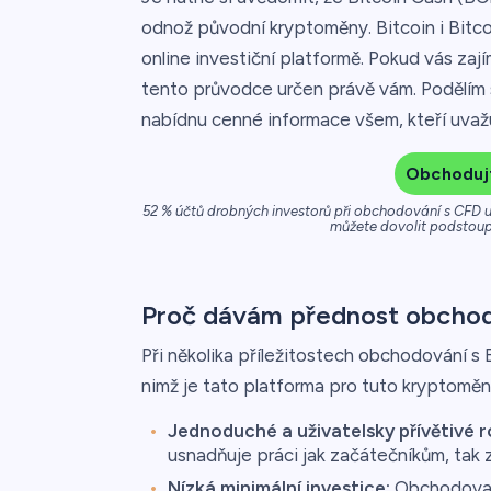
odnož původní kryptoměny. Bitcoin i Bitco
online investiční platformě. Pokud vás zaj
tento průvodce určen právě vám. Podělím 
nabídnu cenné informace všem, kteří uvaž
Obchodujt
52 % účtů drobných investorů při obchodování s CFD u 
můžete dovolit podstoupi
Proč dávám přednost obchodo
Při několika příležitostech obchodování s B
nimž je tato platforma pro tuto kryptoměnu
Jednoduché a uživatelsky přívětivé r
usnadňuje práci jak začátečníkům, ta
Nízká minimální investice:
Obchodovat 