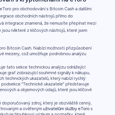
eToro pro obchodování s Bitcoin Cash a dalšími
integrace obchodních nástrojů přímo do
vá integrace znamená, že nemusíte přepínat mezi
jsou některé z klíčových nástrojů, které jsem
 pro Bitcoin Cash. Nabízí možnosti přizpůsobení
ové mezery, což umožňuje podrobnou analýzu
e tato sekce technickou analýzu odrážející
uje graf zobrazující souhrnné signály k nákupu,
ch technických ukazatelů, který nabízí rychlý
o podsekce "Technické ukazatele" představuje
enových a objemových údajů, které jsou klíčové
 doporučovaný zdroj, který je obzvláště cenný,
gistrovaným a ověřeným
uživatelům služby eToro
s
kytuje hloubkový výzkum a poznatky, které