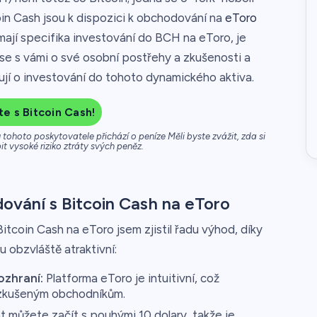
in Cash jsou k dispozici k obchodování na
eToro
ímají specifika investování do BCH na eToro, je
se s vámi o své osobní postřehy a zkušenosti a
ují o investování do tohoto dynamického aktiva.
e s Bitcoin Cash!
tohoto poskytovatele přichází o peníze Měli byste zvážit, zda si
t vysoké riziko ztráty svých peněz.
vání s Bitcoin Cash na eToro
itcoin Cash na eToro jsem zjistil řadu výhod, díky
 obzvláště atraktivní:
ozhraní:
Platforma eToro je intuitivní, což
k zkušeným obchodníkům.
můžete začít s pouhými 10 dolary, takže je