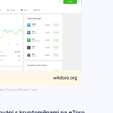
ka eToro pro Bitcoin Cash
ování s kryptoměnami na eToro