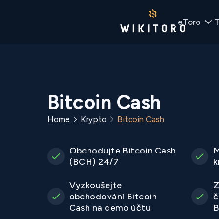
eToro
T
Bitcoin Cash
Home
Krypto
Bitcoin Cash
Obchodujte Bitcoin Cash
M
(BCH) 24/7
k
Vyzkoušejte
Z
obchodování Bitcoin
č
Cash na demo účtu