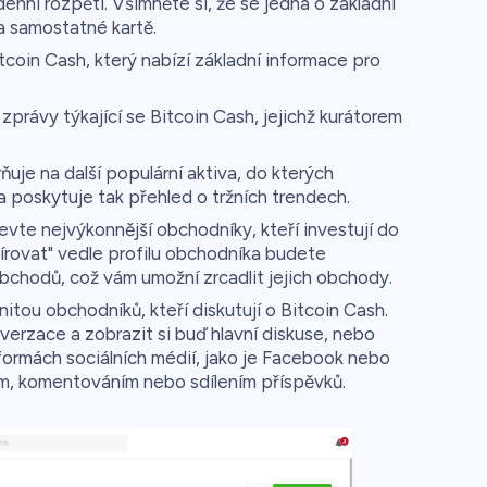
denní rozpětí. Všimněte si, že se jedná o základní
na samostatné kartě.
coin Cash, který nabízí základní informace pro
zprávy týkající se Bitcoin Cash, jejichž kurátorem
je na další populární aktiva, do kterých
a poskytuje tak přehled o tržních trendech.
vte nejvýkonnější obchodníky, kteří investují do
pírovat" vedle profilu obchodníka budete
bchodů, což vám umožní zrcadlit jejich obchody.
tou obchodníků, kteří diskutují o Bitcoin Cash.
verzace a zobrazit si buď hlavní diskuse, nebo
formách sociálních médií, jako je Facebook nebo
m, komentováním nebo sdílením příspěvků.