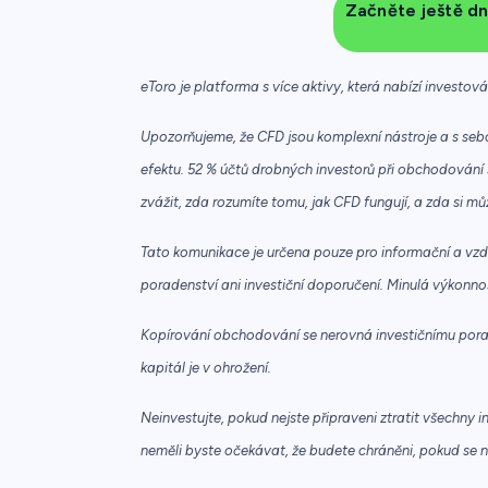
Začněte ještě dn
eToro je platforma s více aktivy, která nabízí investov
Upozorňujeme, že CFD jsou komplexní nástroje a s sebo
efektu. 52 % účtů drobných investorů při obchodování 
zvážit, zda rozumíte tomu, jak CFD fungují, a zda si mů
Tato komunikace je určena pouze pro informační a vzd
poradenství ani investiční doporučení. Minulá výkonn
Kopírování obchodování se nerovná investičnímu porad
kapitál je v ohrožení.
Neinvestujte, pokud nejste připraveni ztratit všechny i
neměli byste očekávat, že budete chráněni, pokud se 