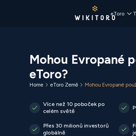
eToro
T
Mohou Evropané p
eToro?
Home
eToro Země
Mohou Evropané použ
Více než 10 poboček po
P
celém světě
Přes 30 milionů investorů
F
globálně
j