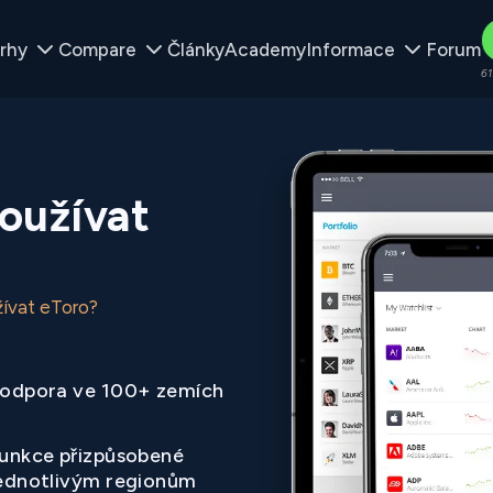
rhy
Compare
Články
Academy
Informace
Forum
61
oužívat
ívat eToro?
odpora ve 100+ zemích
unkce přizpůsobené
ednotlivým regionům