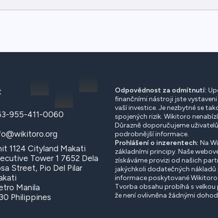
Odpovědnost za odmítnutí:
Upo
t
finančními nástroji jste vystaven
vaší investice. Je nezbytné se t
63-955-411-0060
spojených rizik. Wikitoro nenabízí
Důrazně doporučujeme uživatelům
fo@wikitoro.org
podrobnější informace.
Prohlášení o inzerentech:
Na Wik
it 1124 Cityland Makati
základními principy. Naše webové
ecutive Tower 1 7652 Dela
získáváme provizi od našich part
sa Street, Pio Del Pilar
jakýchkoli dodatečných nákladů p
kati
informace poskytované Wikitoro 
tro Manila
Tvorba obsahu probíhá s velkou p
že není ovlivněna žádnými dohod
30 Philippines