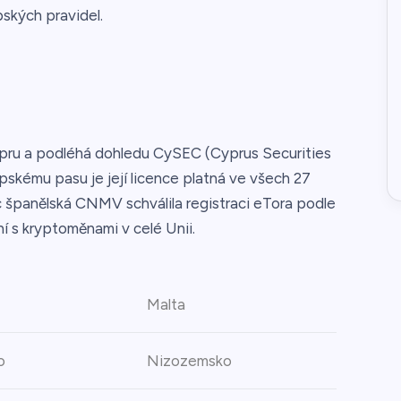
ských pravidel.
ypru a podléhá dohledu CySEC (Cyprus Securities
skému pasu je její licence platná ve všech 27
 španělská CNMV schválila registraci eTora podle
 s kryptoměnami v celé Unii.
Malta
o
Nizozemsko