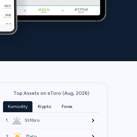
Top Assets on eToro (Aug, 2026)
Komodity
Krypto
Forex
1.
Stříbro
2.
Zlato