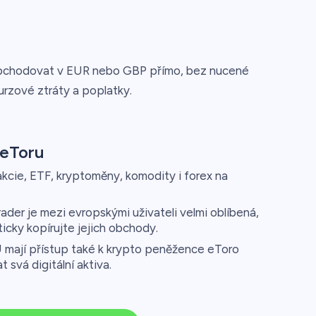
 obchodovat v EUR nebo GBP přímo, bez nucené
urzové ztráty a poplatky.
 eToru
cie, ETF, kryptoměny, komodity i forex na
er je mezi evropskými uživateli velmi oblíbená,
icky kopírujte jejich obchody.
mají přístup také k krypto peněžence eToro
vá digitální aktiva.