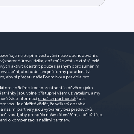
zorňujeme, že při investování nebo obchodování s
i významné úrovni rizika, což může vést ke ztrátě celé
akových aktivit účastnit pouze s jasným porozuměním
 investiční, obchodní ani jiné formy poradenství.
, aby si přečetli naše
Podmínky a pravidla
pro
itoro se řídíme transparentností a důvěrou jako
 stránky jsou volně přístupné všem uživatelům, a my
nerů (více informací
o našich partnerech
) bez
ro vás. Je důležité vědět, že veškerý obsah a
a našimi partnery jsou vytvářeny bez předsudků.
ečlivostí, aby prospěla našim čtenářům, a důležité je,
ami o kompenzaci s našimi partnery.