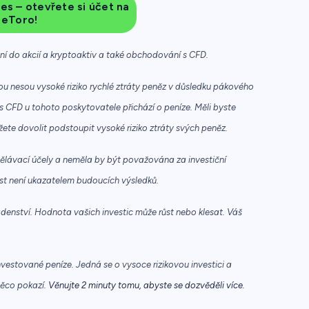
es – otevřete si účet na
eToro!
ání do akcií a kryptoaktiv a také obchodování s CFD.
u nesou vysoké riziko rychlé ztráty peněz v důsledku pákového
s CFD u tohoto poskytovatele přichází o peníze. Měli byste
žete dovolit podstoupit vysoké riziko ztráty svých peněz.
ělávací účely a neměla by být považována za investiční
ost není ukazatelem budoucích výsledků.
enství. Hodnota vašich investic může růst nebo klesat. Váš
nvestované peníze. Jedná se o vysoce rizikovou investici a
něco pokazí.
Věnujte 2 minuty tomu, abyste se dozvěděli více.