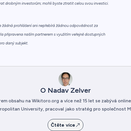
t drobným investorům; mohli byste ztratit celou svou investici.
e žádná prohlášení ani nepřebírá žádnou odpovědnost za
yla připravena naším partnerem s využitím veřejně dostupných
pro daný subjekt.
O Nadav Zelver
em obsahu na Wikitoro.org a více než 15 let se zabývá onli
opolitan University, pracoval jako stratég pro společnost Mor
Čtěte více