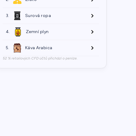
3.
Surová ropa
4.
Zemní plyn
5.
Káva Arabica
52 % retailových CFD účtů přichází o peníze.