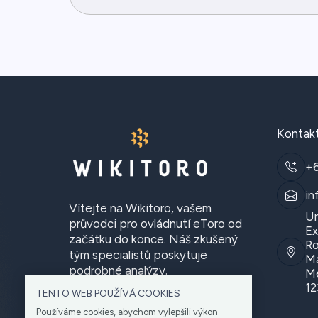
Kontak
+
in
Vítejte na Wikitoro, vašem
Un
průvodci pro ovládnutí eToro od
Ex
začátku do konce. Náš zkušený
Ro
tým specialistů poskytuje
Ma
podrobné analýzy.
Me
12
TENTO WEB POUŽÍVÁ COOKIES
Používáme cookies, abychom vylepšili výkon