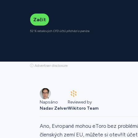
Začít
52 % retailových CFD účtů přichází o peníze.
ⓘ Advertiser disclosure
Reviewed by
Napsáno
Wikitoro Team
Nadav Zelver
Ano, Evropané mohou eToro bez problémů 
členských zemí EU, můžete si otevřít účet