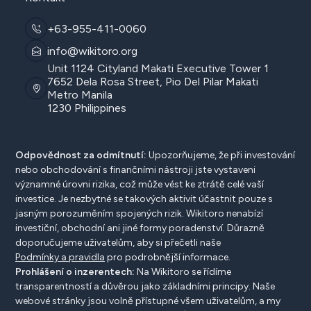
+63-955-411-0060
info@wikitoro.org
Unit 1124 Cityland Makati Executive Tower 1
7652 Dela Rosa Street, Pio Del Pilar Makati
Metro Manila
1230 Philippines
Odpovědnost za odmítnutí:
Upozorňujeme, že při investování
nebo obchodování s finančními nástroji jste vystaveni
významné úrovni rizika, což může vést ke ztrátě celé vaší
investice. Je nezbytné se takových aktivit účastnit pouze s
jasným porozuměním spojených rizik. Wikitoro nenabízí
investiční, obchodní ani jiné formy poradenství. Důrazně
doporučujeme uživatelům, aby si přečetli naše
Podmínky a pravidla
pro podrobnější informace.
Prohlášení o inzerentech:
Na Wikitoro se řídíme
transparentností a důvěrou jako základními principy. Naše
webové stránky jsou volně přístupné všem uživatelům, a my