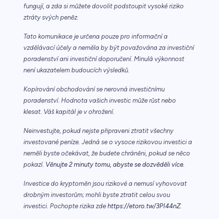
fungují, a zda si můžete dovolit podstoupit vysoké riziko
ztráty svých peněz.
Tato komunikace je určena pouze pro informační a
vzdělávací účely a neměla by být považována za investiční
poradenství ani investiční doporučení. Minulá výkonnost
není ukazatelem budoucích výsledků.
Kopírování obchodování se nerovná investičnímu
poradenství. Hodnota vašich investic může růst nebo
klesat. Váš kapitál je v ohrožení.
Neinvestujte, pokud nejste připraveni ztratit všechny
investované peníze. Jedná se o vysoce rizikovou investici a
neměli byste očekávat, že budete chráněni, pokud se něco
pokazí.
Věnujte 2 minuty tomu, abyste se dozvěděli více.
Investice do kryptoměn jsou rizikové a nemusí vyhovovat
drobným investorům; mohli byste ztratit celou svou
investici. Pochopte rizika zde
https://etoro.tw/3PI44nZ
.