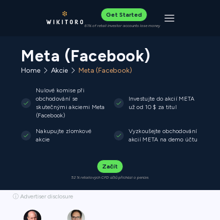
Get Started
Toggle navigat
61% of retail investor accounts lose money
Meta (Facebook)
Home
Akcie
Meta (Facebook)
Nulové komise při
obchodování se
Investujte do akcií META
skutečnými akciemi Meta
už od 10 $ za titul
(Facebook)
Nakupujte zlomkové
Vyzkoušejte obchodování
akcie
akcií META na demo účtu
Začít
52 % retailových CFD účtů přichází o peníze.
ⓘ Advertiser disclosure