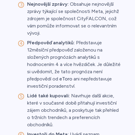
Nejnovější zprávy:
Obsahuje nejnovější
zprávy týkající se společnosti Meta, jejichž
zdrojem je společnost CityFALCON, což
vám pomůže informovat se o relevantním
vývoji.
Předpověď analytiků:
Představuje
12měsíční předpověď založenou na
složených prognózách analytiků s
hodnocením 4 a více hvězdiček. Je důležité
si uvědomit, že tato prognóza není
předpovědí od
eToro
ani nepředstavuje
investiční poradenství.
Lidé také kupovali:
Navrhuje další akcie,
které v současné době přitahují investiční
zájem obchodníků, a poskytuje tak přehled
o tržních trendech a preferencích
obchodníků.
Investoři do Meta:
Uvádí seznam