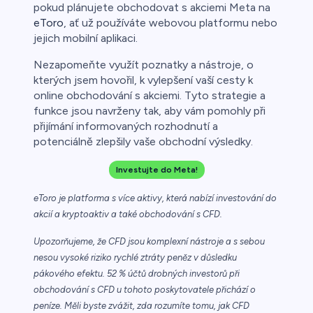
pokud plánujete obchodovat s akciemi Meta na
eToro
, ať už používáte webovou platformu nebo
jejich mobilní aplikaci.
Nezapomeňte využít poznatky a nástroje, o
kterých jsem hovořil, k vylepšení vaší cesty k
online obchodování s akciemi. Tyto strategie a
funkce jsou navrženy tak, aby vám pomohly při
přijímání informovaných rozhodnutí a
potenciálně zlepšily vaše obchodní výsledky.
Investujte do Meta!
eToro je platforma s více aktivy, která nabízí investování do
akcií a kryptoaktiv a také obchodování s CFD.
Upozorňujeme, že CFD jsou komplexní nástroje a s sebou
nesou vysoké riziko rychlé ztráty peněz v důsledku
pákového efektu. 52 % účtů drobných investorů při
obchodování s CFD u tohoto poskytovatele přichází o
peníze. Měli byste zvážit, zda rozumíte tomu, jak CFD