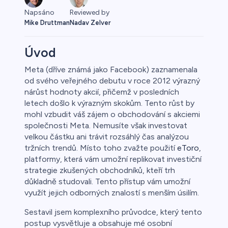
Napsáno
Reviewed by
Mike Druttman
Nadav Zelver
Úvod
Meta (dříve známá jako Facebook) zaznamenala
od svého veřejného debutu v roce 2012 výrazný
Forex
nárůst hodnoty akcií, přičemž v posledních
letech došlo k výrazným skokům. Tento růst by
mohl vzbudit váš zájem o obchodování s akciemi
společnosti Meta. Nemusíte však investovat
velkou částku ani trávit rozsáhlý čas analýzou
tržních trendů. Místo toho zvažte použití
eToro
,
platformy, která vám umožní replikovat investiční
strategie zkušených obchodníků, kteří trh
důkladně studovali. Tento přístup vám umožní
využít jejich odborných znalostí s menším úsilím.
Sestavil jsem komplexního průvodce, který tento
postup vysvětluje a obsahuje mé osobní