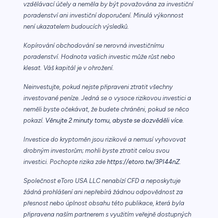
vzdělávací účely a neměla by být považována za investiční
poradenství ani investiční doporučení. Minulá výkonnost
není ukazatelem budoucích výsledků.
Kopírování obchodování se nerovná investičnímu
poradenství. Hodnota vašich investic může růst nebo
klesat. Váš kapitál je v ohrožení.
Neinvestujte, pokud nejste připraveni ztratit všechny
investované peníze. Jedná se o vysoce rizikovou investici a
neměli byste očekávat, že budete chráněni, pokud se něco
pokazí.
Věnujte 2 minuty tomu, abyste se dozvěděli více.
Investice do kryptoměn jsou rizikové a nemusí vyhovovat
drobným investorům; mohli byste ztratit celou svou
investici. Pochopte rizika zde
https://etoro.tw/3PI44nZ
.
Společnost eToro USA LLC nenabízí CFD a neposkytuje
žádná prohlášení ani nepřebírá žádnou odpovědnost za
přesnost nebo úplnost obsahu této publikace, která byla
připravena naším partnerem s využitím veřejně dostupných