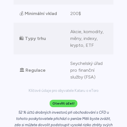
💰
Minimální vklad
200$
Akcie, komodity,
🛍️
Typy trhu
měny, indexy,
krypto, ETF
Seychelský úřad
🏛️
Regulace
pro finanční
služby (FSA)
Klíčové údaje pro obyvatele Kataru o eToro
Otevřít účet!
52 % účtů drobných investorů při obchodování s CFD u
tohoto poskytovatele přichází o peníze Měli byste zvážit,
zda si můžete dovolit podstoupit vysoké riziko ztráty svých