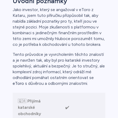
Úvodní poznámky
Jako investor, který se angažoval v eToro z
Kataru, jsem tuto příručku přizpůsobil tak, aby
o
nabídla základní poznatky pro ty, kteří jsou ve
stejné pozici. Moje zkušenosti s platformou v
kombinaci s jedinečným finančním prostředím v
této zemi mi umožnily hluboce porozumět tomu,
co je potřeba k obchodování u tohoto brokera.
Tento průvodce je vyvrcholením těchto znalostí
a je navržen tak, aby byl pro katarské investory
spolehlivý, aktuální a bezpečný. Je to stručný, ale
a
komplexní zdroj informací, který odráží mé
odhodlání pomáhat ostatním orientovat se
eToro
s důvěrou a odbornými znalostmi.
ca
🇶🇦
Přijímá
řichází o
katarské
✔️
obchodníky