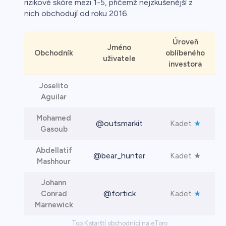
rizikové skóre mezi 1-5, přičemž nejzkušenější z
nich obchodují od roku 2016.
Úroveň
Jméno
Obchodník
oblíbeného
uživatele
investora
Joselito
Aguilar
Mohamed
@outsmarkit
★
Kadet
Gasoub
Abdellatif
@bear_hunter
★
Kadet
Mashhour
Johann
@fortick
★
Conrad
Kadet
Marnewick
Top Katarští obchodníci na eToro