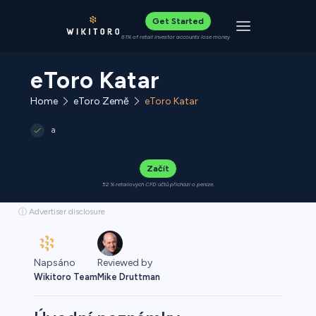
Get Started
Toggle navigat
61% of retail investor accounts lose money
eToro Katar
Home
eToro Země
eToro Katar
a
Začít
52 % retailových CFD účtů přichází o peníze.
ⓘ Advertiser disclosure
Napsáno
Reviewed by
Wikitoro Team
Mike Druttman