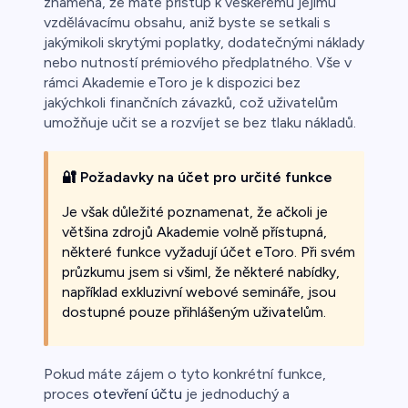
znamená, že máte přístup k veškerému jejímu
vzdělávacímu obsahu, aniž byste se setkali s
jakýmikoli skrytými poplatky, dodatečnými náklady
nebo nutností prémiového předplatného. Vše v
rámci Akademie eToro je k dispozici bez
jakýchkoli finančních závazků, což uživatelům
umožňuje učit se a rozvíjet se bez tlaku nákladů.
🔐
Požadavky na účet pro určité funkce
Je však důležité poznamenat, že ačkoli je
většina zdrojů Akademie volně přístupná,
některé funkce vyžadují účet eToro. Při svém
průzkumu jsem si všiml, že některé nabídky,
například exkluzivní webové semináře, jsou
dostupné pouze přihlášeným uživatelům.
Pokud máte zájem o tyto konkrétní funkce,
proces
otevření účtu
je jednoduchý a