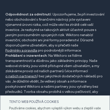
Odpovědnost za odmítnutí:
Upozorňujeme, že při investování
nebo obchodování s finančními nástroji jste vystaveni
významné úrovni rizika, což může vést ke ztrátě celé vaší
investice. Je nezbytné se takových aktivit účastnit pouze s
jasným porozuměním spojených rizik. Wikitoro nenabízí
investiční, obchodní ani jiné formy poradenství. Důrazně
doporučujeme uživatelům, aby si přečetli naše
Podmínky a pravidla
pro podrobnější informace.
Prohlášení o inzerentech:
Na Wikitoro se řídíme
transparentností a důvěrou jako základními principy. Naše
webové stránky jsou volně přístupné všem uživatelům, a my
získáváme provizi od našich partnerů (více informací
o našich partnerech
) bez jakýchkoli dodatečných nákladů pro
vás. Je důležité vědět, že veškerý obsah a informace
poskytované Wikitoro a našimi partnery jsou vytvářeny bez
předsudků. Tvorba obsahu probíhá s velkou pečlivostí, aby
prospěla našim čtenářům, a důležité je, že není ovlivněna
TENTO WEB POUŽÍVÁ COOKIES
žádnými dohodami o kompenzaci s našimi partnery.
Používáme cookies, abychom vylepšili výkon webu a zlepšili vaše