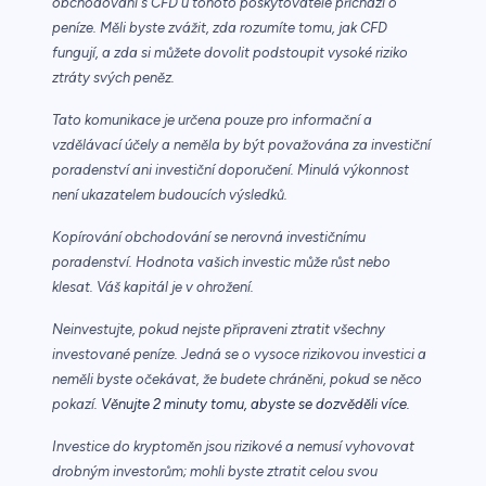
obchodování s CFD u tohoto poskytovatele přichází o
peníze. Měli byste zvážit, zda rozumíte tomu, jak CFD
fungují, a zda si můžete dovolit podstoupit vysoké riziko
ztráty svých peněz.
Tato komunikace je určena pouze pro informační a
vzdělávací účely a neměla by být považována za investiční
poradenství ani investiční doporučení. Minulá výkonnost
není ukazatelem budoucích výsledků.
Kopírování obchodování se nerovná investičnímu
poradenství. Hodnota vašich investic může růst nebo
klesat. Váš kapitál je v ohrožení.
Neinvestujte, pokud nejste připraveni ztratit všechny
investované peníze. Jedná se o vysoce rizikovou investici a
neměli byste očekávat, že budete chráněni, pokud se něco
pokazí.
Věnujte 2 minuty tomu, abyste se dozvěděli více.
Investice do kryptoměn jsou rizikové a nemusí vyhovovat
drobným investorům; mohli byste ztratit celou svou