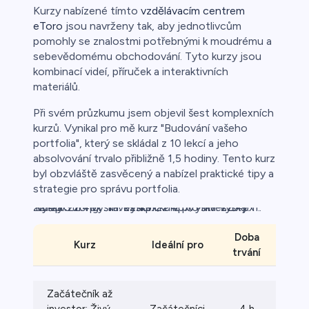
Kurzy nabízené tímto
vzdělávacím centrem
eToro
jsou navrženy tak, aby jednotlivcům
pomohly se znalostmi potřebnými k moudrému a
sebevědomému obchodování. Tyto kurzy jsou
kombinací videí, příruček a interaktivních
materiálů.
Při svém průzkumu jsem objevil šest komplexních
kurzů. Vynikal pro mě kurz "Budování vašeho
portfolia", který se skládal z 10 lekcí a jeho
absolvování trvalo přibližně 1,5 hodiny. Tento kurz
byl obzvláště zasvěcený a nabízel praktické tipy a
strategie pro správu portfolia.
.Kurzy.Strong: : Investiční kurz pro investory.Tr: "výška: 22.4px".Tr: "výška: 22.4px;">Tr: "výška: 22.4px".Tr: "Výška: 22.4px;">Tr: "Výška: 22.4px".
Doba
#
Kurz
Ideální pro
trvání
Lek
Začátečník až
investor: Živý
Začátečníci
4 h
4