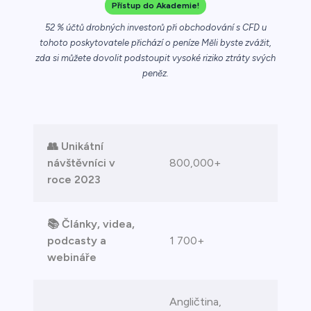
Přístup do Akademie!
ca
52 % účtů drobných investorů při obchodování s CFD u
tohoto poskytovatele přichází o peníze Měli byste zvážit,
řichází o
zda si můžete dovolit podstoupit vysoké riziko ztráty svých
peněz.
👥 Unikátní
návštěvníci v
800,000+
roce 2023
📚 Články, videa,
podcasty a
1 700+
webináře
Angličtina,