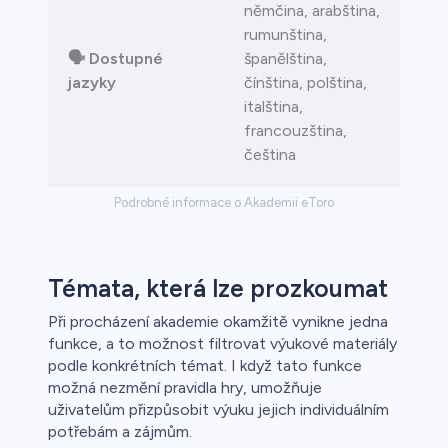
němčina, arabština,
rumunština,
🗣️ Dostupné
španělština,
jazyky
čínština, polština,
italština,
francouzština,
čeština
Podrobné informace o Akademii eToro
Témata, která lze prozkoumat
Při procházení akademie okamžitě vynikne jedna
funkce, a to možnost filtrovat výukové materiály
podle konkrétních témat. I když tato funkce
možná nezmění pravidla hry, umožňuje
uživatelům přizpůsobit výuku jejich individuálním
potřebám a zájmům.