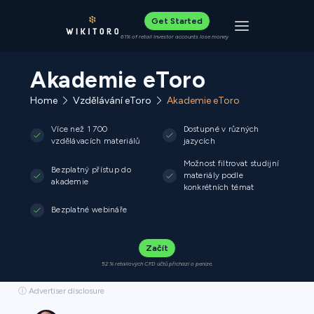
Get Started
Toggle navigat
61% of retail investor accounts lose money
Akademie eToro
Home
Vzdělávání eToro
Akademie eToro
Více než 1 700
Dostupné v různých
vzdělávacích materiálů
jazycích
Možnost filtrovat studijní
Bezplatný přístup do
materiály podle
akademie
konkrétních témat
Bezplatné webináře
Začít
52 % retailových CFD účtů přichází o peníze.
ⓘ Advertiser disclosure