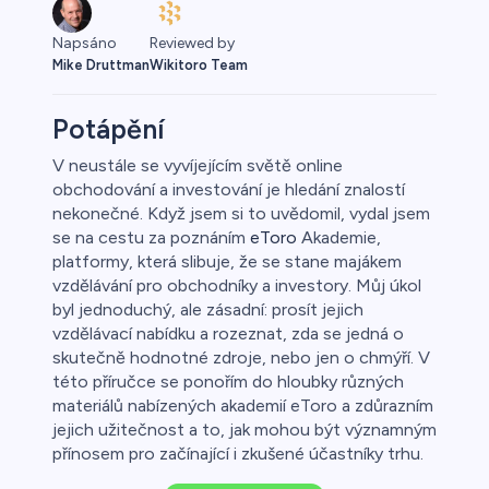
Napsáno
Reviewed by
Mike Druttman
Wikitoro Team
Potápění
V neustále se vyvíjejícím světě online
obchodování a investování je hledání znalostí
o
nekonečné. Když jsem si to uvědomil, vydal jsem
se na cestu za poznáním
eToro
Akademie,
platformy, která slibuje, že se stane majákem
vzdělávání pro obchodníky a investory. Můj úkol
byl jednoduchý, ale zásadní: prosít jejich
vzdělávací nabídku a rozeznat, zda se jedná o
skutečně hodnotné zdroje, nebo jen o chmýří. V
této příručce se ponořím do hloubky různých
a
materiálů nabízených akademií eToro a zdůrazním
jejich užitečnost a to, jak mohou být významným
přínosem pro začínající i zkušené účastníky trhu.