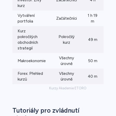
kurz
Vytváření
1 h 19
Začátečníci
10
portfolia
m
Kurz
pokročilých
Pokročilý
49 m
6
obchodních
kurz
strategií
Všechny
Makroekonomie
50 m
7
úrovně
Forex: Přehled
Všechny
40 m
6
kurzů
úrovně
Kurzy Akademie ETORO
Tutoriály pro zvládnutí