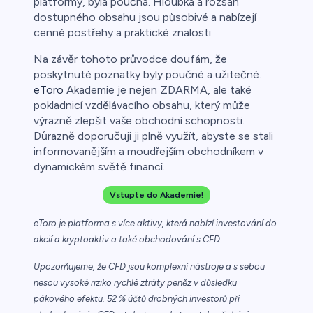
platformy, byla poučná. Hloubka a rozsah
dostupného obsahu jsou působivé a nabízejí
cenné postřehy a praktické znalosti.
Na závěr tohoto průvodce doufám, že
poskytnuté poznatky byly poučné a užitečné.
eToro
Akademie je nejen ZDARMA, ale také
pokladnicí vzdělávacího obsahu, který může
výrazně zlepšit vaše obchodní schopnosti.
Důrazně doporučuji ji plně využít, abyste se stali
informovanějším a moudřejším obchodníkem v
dynamickém světě financí.
Vstupte do Akademie!
eToro je platforma s více aktivy, která nabízí investování do
akcií a kryptoaktiv a také obchodování s CFD.
Upozorňujeme, že CFD jsou komplexní nástroje a s sebou
nesou vysoké riziko rychlé ztráty peněz v důsledku
pákového efektu. 52 % účtů drobných investorů při