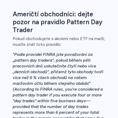
Američtí obchodníci: dejte
pozor na pravidlo Pattern Day
ca
Trader
řichází o
Pokud obchodujete s akciemi nebo ETF na marži,
musíte znát toto pravidlo:
"
Podle pravidel FINRA jste považováni za
„pattern day tradera“, pokud během pěti
pracovních dnů uskutečníte čtyři nebo více
„denních obchodů“, přičemž tyto obchody tvoří
více než 6 % všech obchodů na vašem
maržovém účtu během stejného období".
(
According to FINRA rules, you’re considered a
pattern day trader if you execute four or more
"day trades" within five business days—
provided that the number of day trades
represents more than 6 percent of your total