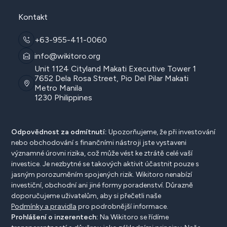
Kontakt
+63-955-411-0060
info@wikitoro.org
Unit 1124 Cityland Makati Executive Tower 1
7652 Dela Rosa Street, Pio Del Pilar Makati
Metro Manila
1230 Philippines
Odpovědnost za odmítnutí:
Upozorňujeme, že při investování
nebo obchodování s finančními nástroji jste vystaveni
významné úrovni rizika, což může vést ke ztrátě celé vaší
investice. Je nezbytné se takových aktivit účastnit pouze s
jasným porozuměním spojených rizik. Wikitoro nenabízí
investiční, obchodní ani jiné formy poradenství. Důrazně
doporučujeme uživatelům, aby si přečetli naše
Podmínky a pravidla
pro podrobnější informace.
Prohlášení o inzerentech:
Na Wikitoro se řídíme