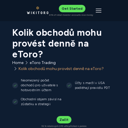
Get Started
Toggle navigat
61% of retail investor accounts lose money
Kolik obchodů mohu
provést denně na
eToro?
Home
eToro Trading
Kolik obchodů mohu provést denně na eToro?
Neomezený počet
Účty s marží v USA
obchodů pro uživatele s
podléhají pravidlu PDT
hotovostním účtem
Obchodní objem závisí na
zůstatku a strategii
Začít
52 % retailových CFD účtů přichází o peníze.