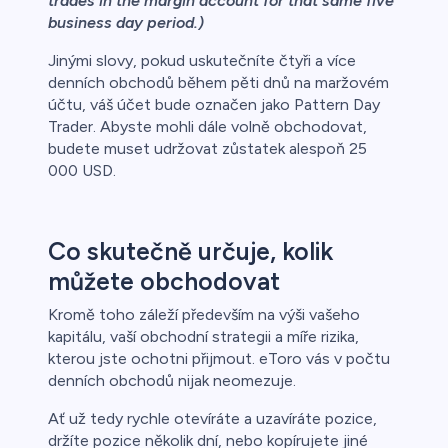
trades in the margin account for that same five
business day period.)
Jinými slovy, pokud uskutečníte čtyři a více
denních obchodů během pěti dnů na maržovém
účtu, váš účet bude označen jako Pattern Day
Trader. Abyste mohli dále volně obchodovat,
budete muset udržovat zůstatek alespoň 25
000 USD.
Co skutečně určuje, kolik
můžete obchodovat
Kromě toho záleží především na výši vašeho
kapitálu, vaší obchodní strategii a míře rizika,
kterou jste ochotni přijmout. eToro vás v počtu
denních obchodů nijak neomezuje.
Ať už tedy rychle otevíráte a uzavíráte pozice,
držíte pozice několik dní, nebo kopírujete jiné