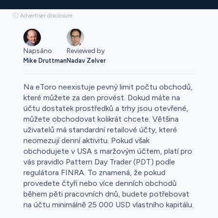
ⓘ Advertiser disclosure
Napsáno
Reviewed by
Mike Druttman
Nadav Zelver
Na eToro neexistuje pevný limit počtu obchodů,
které můžete za den provést. Dokud máte na
účtu dostatek prostředků a trhy jsou otevřené,
můžete obchodovat kolikrát chcete. Většina
o
uživatelů má standardní retailové účty, které
neomezují denní aktivitu. Pokud však
obchodujete v USA s maržovým účtem, platí pro
vás pravidlo Pattern Day Trader (PDT) podle
regulátora FINRA. To znamená, že pokud
provedete čtyři nebo více denních obchodů
během pěti pracovních dnů, budete potřebovat
na účtu minimálně 25 000 USD vlastního kapitálu.
a