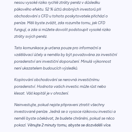
nesou vysoké riziko rychlé ztráty peněz v důsledku
pákového efektu. 52 % účtů drobných investorů při
obchodování s CFD u tohoto poskytovatele přichází o
peníze. Měli byste zvážit, zda rozumíte tomu, jak CFD
fungují, a zda si můžete dovolit podstoupit vysoké riziko
ztráty svých peněz.
Tato komunikace je určena pouze pro informační a
vzdělávací účely a neměla by být považována za investiční
poradenství ani investiční doporučení. Minulá výkonnost
není ukazatelem budoucích výsledků.
Kopírování obchodování se nerovná investičnímu
poradenství. Hodnota vašich investic může růst nebo
klesat. Váš kapitál je v ohrožení.
Neinvestujte, pokud nejste připraveni ztratit všechny
investované peníze. Jedná se o vysoce rizikovou investici a
neměli byste očekávat, že budete chráněni, pokud se něco
pokazí.
Věnujte 2 minuty tomu, abyste se dozvěděli více.