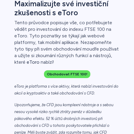
Maximalizujte své investiční
zkušenosti s eToro
Tento průvodce popisuje vše, co potřebujete
vědět pro investování do indexu FTSE 100 na
eToro. Tyto poznatky se týkají jak webové
platformy, tak mobilní aplikace. Nezapomeňte
tyto tipy při svém obchodování moudře používat
a užijte si zkoumání různých funkcí a nástrojů,
které
eToro
nabízí!
Obchodovat FTSE 100!
eToro je platforma s více aktivy, která nabízí investování do
akcií a kryptoaktiv a také obchodování s CFD.
Upozorňujeme, že CFD jsou komplexní nástroje a s sebou
nesou vysoké riziko rychlé ztráty peněz v důsledku
pákového efektu. 52 % účtů drobných investorů při
obchodování s CFD u tohoto poskytovatele přichází o
peníze. Měli byste zvážit, zda rozumíte tomu, jak CFD