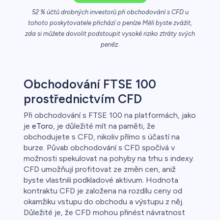
řichází o
52 % účtů drobných investorů při obchodování s CFD u
tohoto poskytovatele přichází o peníze Měli byste zvážit,
zda si můžete dovolit podstoupit vysoké riziko ztráty svých
peněz.
Obchodování FTSE 100
prostřednictvím CFD
Při obchodování s FTSE 100 na platformách, jako
je
eToro
, je důležité mít na paměti, že
obchodujete s CFD, nikoliv přímo s účastí na
burze. Půvab obchodování s CFD spočívá v
možnosti spekulovat na pohyby na trhu s indexy.
CFD umožňují profitovat ze změn cen, aniž
byste vlastnili podkladové aktivum. Hodnota
kontraktu CFD je založena na rozdílu ceny od
okamžiku vstupu do obchodu a výstupu z něj.
Důležité je, že CFD mohou přinést návratnost