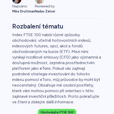
Napsáno
Reviewed by
Mike Druttman
Nadav Zelver
Rozbalení tématu
Index FTSE 100 nabízí různé způsoby
obchodování, včetně hotovostních indexů,
Forex
indexových futures, opcí, akcií a fondů
obchodovaných na burze (ETF). Mezi nimi
vynikají rozdílové smlouvy (CFD) jako významná a
dostupná možnost, zejména prostřednictvím
0
platforem jako
eToro
. Pokud vás zajímají
podrobné strategie investování do tohoto
indexu pomocí eToro, můj průvodce by mohl být
neocenitelný. Obsahuje mé osobní postřehy,
které vám mohou pomoci při orientaci v této
 50
zajímavé investiční příležitosti. Proto pokračujte
ve čtení a získejte další informace.
Obchodujte FTSE 100!