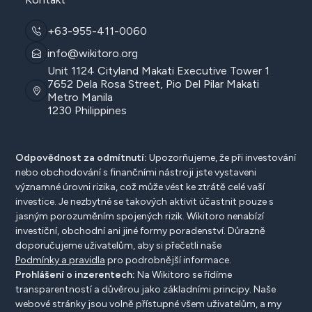
+63-955-411-0060
info@wikitoro.org
Unit 1124 Cityland Makati Executive Tower 1
7652 Dela Rosa Street, Pio Del Pilar Makati
Metro Manila
1230 Philippines
Odpovědnost za odmítnutí:
Upozorňujeme, že při investování
nebo obchodování s finančními nástroji jste vystaveni
významné úrovni rizika, což může vést ke ztrátě celé vaší
investice. Je nezbytné se takových aktivit účastnit pouze s
jasným porozuměním spojených rizik. Wikitoro nenabízí
investiční, obchodní ani jiné formy poradenství. Důrazně
doporučujeme uživatelům, aby si přečetli naše
Podmínky a pravidla
pro podrobnější informace.
Prohlášení o inzerentech:
Na Wikitoro se řídíme
transparentností a důvěrou jako základními principy. Naše
webové stránky jsou volně přístupné všem uživatelům, a my