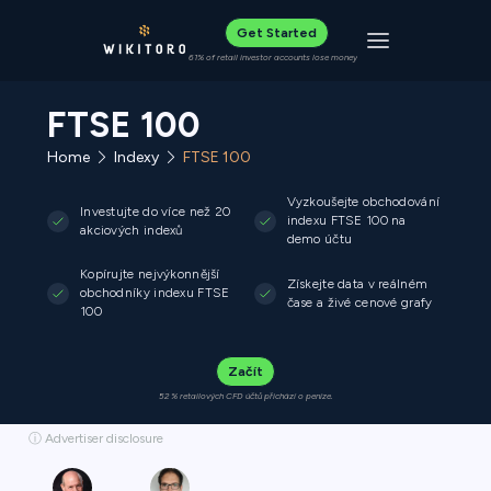
Get Started
Toggle navigat
61% of retail investor accounts lose money
FTSE 100
Home
Indexy
FTSE 100
Vyzkoušejte obchodování
Investujte do více než 20
indexu FTSE 100 na
akciových indexů
demo účtu
Kopírujte nejvýkonnější
Získejte data v reálném
obchodníky indexu FTSE
čase a živé cenové grafy
100
Začít
52 % retailových CFD účtů přichází o peníze.
ⓘ Advertiser disclosure