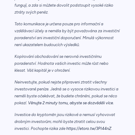
fungují, a zda si můžete dovolit podstoupit vysoké riziko
ztráty svých peněz.
Tato komunikace je určena pouze pro informační a
vzdělávací účely a neměla by být považována za investiční
poradenství ani investiční doporučení. Minulá výkonnost
není ukazatelem budoucích výsledků.
Kopírování obchodování se nerovná investičnímu
poradenství. Hodnota vašich investic může růst nebo
klesat. Váš kapitál je v ohrožení.
Neinvestujte, pokud nejste připraveni ztratit všechny
investované peníze. Jedná se o vysoce rizikovou investici a
neměli byste očekávat, že budete chráněni, pokud se něco
pokazí.
Věnujte 2 minuty tomu, abyste se dozvěděli více.
Investice do kryptoměn jsou rizikové a nemusí vyhovovat
drobným investorům; mohli byste ztratit celou svou
investici. Pochopte rizika zde
https://etoro.tw/3PI44nZ
.