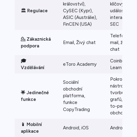
království),
klíčových
🏛️
Regulace
CySEC (Kypr),
událostí a
ASIC (Austrálie),
interakcí se
FinCEN (USA)
SEC
Telefon, e-
💁
Zákaznická
Email, Živý chat
mail, živý
podpora
chat
🎓
Coinbase
eToro Academy
Vzdělávání
Learn
Pokročilé
Sociální
nástroje pro
obchodní
🌟 Jedinečné
tvorbu
platforma,
funkce
grafů, peer-
funkce
to-peer
CopyTrading
obchodování
📱 Mobilní
Android, iOS
Android, iOS
aplikace