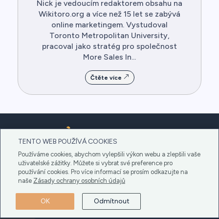
Nick je vedoucím redaktorem obsahu na
Wikitoro.org a více než 15 let se zabývá
online marketingem. Vystudoval
Toronto Metropolitan University,
pracoval jako stratég pro společnost
More Sales In...
Čtěte více
TENTO WEB POUŽÍVÁ COOKIES
Používáme cookies, abychom vylepšili výkon webu a zlepšili vaše
uživatelské zážitky. Můžete si vybrat své preference pro
používání cookies. Pro více informací se prosím odkazujte na
naše
Zásady ochrany osobních údajů
Vítejte na Wikitoro, vašem průvodci pro ovládnutí
eToro od začátku do konce. Náš zkušený tým
OK
Odmítnout
specialistů poskytuje podrobné analýzy.