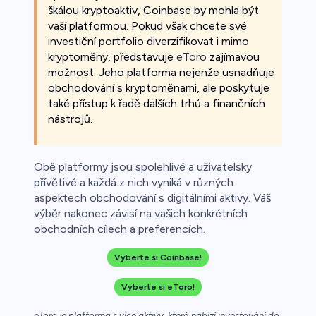
škálou kryptoaktiv, Coinbase by mohla být
vaší platformou. Pokud však chcete své
investiční portfolio diverzifikovat i mimo
kryptoměny, představuje
eToro
zajímavou
možnost. Jeho platforma nejenže usnadňuje
obchodování s kryptoměnami, ale poskytuje
také přístup k řadě dalších trhů a finančních
nástrojů.
Obě platformy jsou spolehlivé a uživatelsky
přívětivé a každá z nich vyniká v různých
aspektech obchodování s digitálními aktivy. Váš
výběr nakonec závisí na vašich konkrétních
obchodních cílech a preferencích.
Vyberte si Coinbase!
Vyberte si eToro!
eToro je platforma s více aktivy, která nabízí investování do