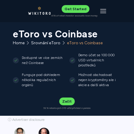
Get Started
Toggle navigat
61% of retail investor accounts lose money
eToro vs Coinbase
Home
Srovnání eToro
eToro vs Coinbase
Demo účet se 100 000
Dostupné ve více zemích
USD virtuálních
než Coinbase
prostředků
Funguje pod dohledem
Možnost obchodovat
několika regulačních
nejen kryptoměny ale i
orgánů
akcie a další aktiva
Začít
52 % retailových CFD účtů přichází o peníze.
ⓘ Advertiser disclosure