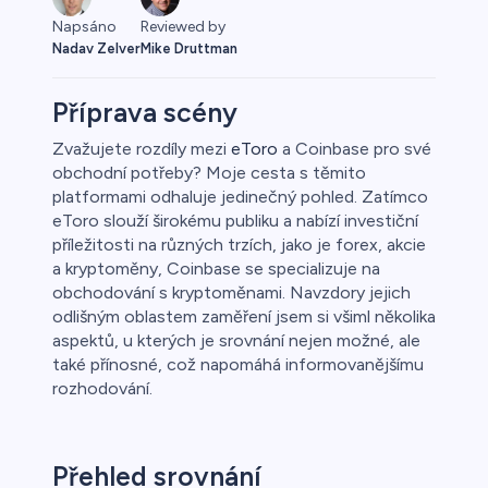
Reviewed by
Napsáno
Mike Druttman
Nadav Zelver
Příprava scény
Zvažujete rozdíly mezi
eToro
a Coinbase pro své
obchodní potřeby? Moje cesta s těmito
o
platformami odhaluje jedinečný pohled. Zatímco
eToro slouží širokému publiku a nabízí investiční
příležitosti na různých trzích, jako je forex, akcie
a kryptoměny, Coinbase se specializuje na
obchodování s kryptoměnami. Navzdory jejich
odlišným oblastem zaměření jsem si všiml několika
aspektů, u kterých je srovnání nejen možné, ale
také přínosné, což napomáhá informovanějšímu
a
rozhodování.
Přehled srovnání