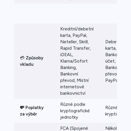
Kreditní/debetní
karta, PayPal,
Neteller, Skrill,
Debetní
Rapid Transfer,
karta,
iDEAL,
Bankovní
💳
Způsoby
Klarna/Sofort
účet,
vkladu
Banking,
Bankovní
Bankovní
převod,
převod, Místní
PayPal
internetové
bankovnictví
Různé podle
💸 Poplatky
Různé podle
kryptografické
za výběr
krypto
jednotky
FCA (Spojené
Několik