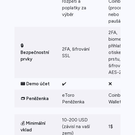
rozpětí a
Coinbase
poplatky za
(procentní
výběr
nebo
paušální)
2FA,
biometrické
🔒
přihlašování
2FA, šifrování
Bezpečnostní
otiskem
SSL
prvky
prstu,
šifrování
AES-256
📟 Demo účet
✔️
❌
eToro
Coinbase
👝 Peněženka
Peněženka
Wallet
10-200 USD
💰
Minimální
(závisí na vaší
1$
vklad
zemi)