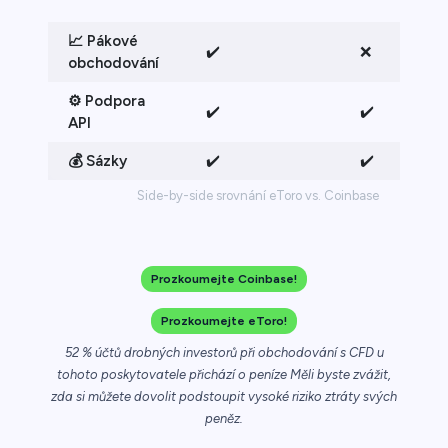
📈 Pákové
✔️
❌
obchodování
⚙️ Podpora
✔️
✔️
API
💰 Sázky
✔️
✔️
Side-by-side srovnání eToro vs. Coinbase
Prozkoumejte Coinbase!
Prozkoumejte eToro!
52 % účtů drobných investorů při obchodování s CFD u
tohoto poskytovatele přichází o peníze Měli byste zvážit,
zda si můžete dovolit podstoupit vysoké riziko ztráty svých
peněz.