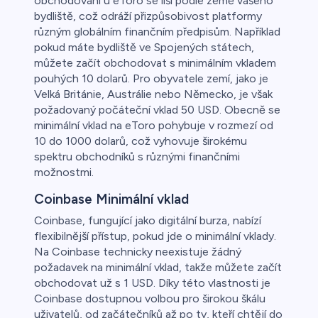
obchodování u eToro se liší podle země vašeho
bydliště, což odráží přizpůsobivost platformy
různým globálním finančním předpisům. Například
pokud máte bydliště ve Spojených státech,
můžete začít obchodovat s minimálním vkladem
pouhých 10 dolarů. Pro obyvatele zemí, jako je
Velká Británie, Austrálie nebo Německo, je však
požadovaný počáteční vklad 50 USD. Obecně se
minimální vklad na eToro pohybuje v rozmezí od
10 do 1000 dolarů, což vyhovuje širokému
spektru obchodníků s různými finančními
možnostmi.
Coinbase Minimální vklad
Coinbase, fungující jako digitální burza, nabízí
flexibilnější přístup, pokud jde o minimální vklady.
Na Coinbase technicky neexistuje žádný
požadavek na minimální vklad, takže můžete začít
obchodovat už s 1 USD. Díky této vlastnosti je
Coinbase dostupnou volbou pro širokou škálu
uživatelů, od začátečníků až po ty, kteří chtějí do