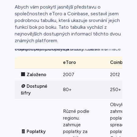
ca
Abych vám poskytl jasnější představu o
společnostech eToro a Coinbase, sestavil jsem
řichází o
podrobnou tabulku, která ukazuje srovnání jejich
funkcí bok po boku. Tato tabulka vychází z
nejnovějších dostupných informací těchto dvou
známých platforem.
Podrobnosti:.Odměny za služby:...Další informace o společnostiOddělení pro obchodování s cennými papíry.Odpovídá:.
eToro
Coinbase
🏢 Založeno
2007
2012
🪙 Dostupné
80+
250+
šifry
Obvykle
Různé podle
zahrnuje
regionu;
poplatek za
zahrnuje
spread a
🧾 Poplatky
poplatky za
poplatek