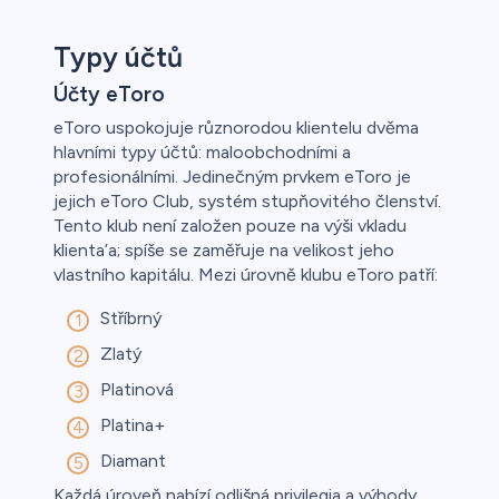
Typy účtů
Účty eToro
eToro uspokojuje různorodou klientelu dvěma
hlavními typy účtů: maloobchodními a
profesionálními. Jedinečným prvkem eToro je
jejich eToro Club, systém stupňovitého členství.
Tento klub není založen pouze na výši vkladu
klienta’a; spíše se zaměřuje na velikost jeho
vlastního kapitálu. Mezi úrovně klubu eToro patří:
Stříbrný
Zlatý
Platinová
Platina+
Diamant
Každá úroveň nabízí odlišná privilegia a výhody,