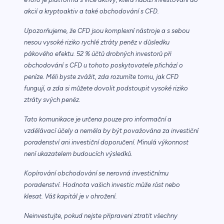
akcií a kryptoaktiv a také obchodování s CFD.
Upozorňujeme, že CFD jsou komplexní nástroje a s sebou
nesou vysoké riziko rychlé ztráty peněz v důsledku
pákového efektu. 52 % účtů drobných investorů při
obchodování s CFD u tohoto poskytovatele přichází o
peníze. Měli byste zvážit, zda rozumíte tomu, jak CFD
fungují, a zda si můžete dovolit podstoupit vysoké riziko
ztráty svých peněz.
Tato komunikace je určena pouze pro informační a
vzdělávací účely a neměla by být považována za investiční
poradenství ani investiční doporučení. Minulá výkonnost
není ukazatelem budoucích výsledků.
Kopírování obchodování se nerovná investičnímu
poradenství. Hodnota vašich investic může růst nebo
klesat. Váš kapitál je v ohrožení.
Neinvestujte, pokud nejste připraveni ztratit všechny