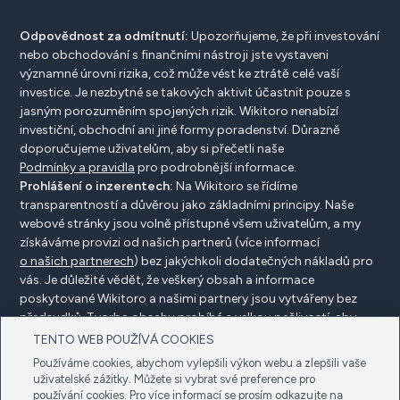
Odpovědnost za odmítnutí:
Upozorňujeme, že při investování
nebo obchodování s finančními nástroji jste vystaveni
významné úrovni rizika, což může vést ke ztrátě celé vaší
investice. Je nezbytné se takových aktivit účastnit pouze s
jasným porozuměním spojených rizik. Wikitoro nenabízí
investiční, obchodní ani jiné formy poradenství. Důrazně
doporučujeme uživatelům, aby si přečetli naše
Podmínky a pravidla
pro podrobnější informace.
Prohlášení o inzerentech:
Na Wikitoro se řídíme
transparentností a důvěrou jako základními principy. Naše
webové stránky jsou volně přístupné všem uživatelům, a my
získáváme provizi od našich partnerů (více informací
o našich partnerech
) bez jakýchkoli dodatečných nákladů pro
vás. Je důležité vědět, že veškerý obsah a informace
poskytované Wikitoro a našimi partnery jsou vytvářeny bez
předsudků. Tvorba obsahu probíhá s velkou pečlivostí, aby
prospěla našim čtenářům, a důležité je, že není ovlivněna
TENTO WEB POUŽÍVÁ COOKIES
žádnými dohodami o kompenzaci s našimi partnery.
Používáme cookies, abychom vylepšili výkon webu a zlepšili vaše
uživatelské zážitky. Můžete si vybrat své preference pro
používání cookies. Pro více informací se prosím odkazujte na