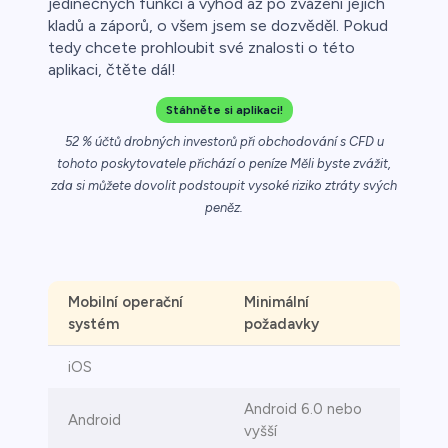
jedinečných funkcí a výhod až po zvážení jejích
kladů a záporů, o všem jsem se dozvěděl. Pokud
řichází o
tedy chcete prohloubit své znalosti o této
aplikaci, čtěte dál!
Stáhněte si aplikaci!
52 % účtů drobných investorů při obchodování s CFD u
tohoto poskytovatele přichází o peníze Měli byste zvážit,
zda si můžete dovolit podstoupit vysoké riziko ztráty svých
peněz.
Mobilní operační
Minimální
systém
požadavky
iOS
Android 6.0 nebo
Android
vyšší