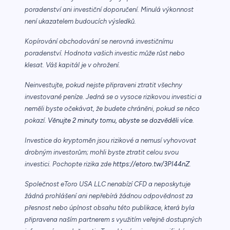
poradenství ani investiční doporučení. Minulá výkonnost
není ukazatelem budoucích výsledků.
Kopírování obchodování se nerovná investičnímu
poradenství. Hodnota vašich investic může růst nebo
klesat. Váš kapitál je v ohrožení.
Neinvestujte, pokud nejste připraveni ztratit všechny
investované peníze. Jedná se o vysoce rizikovou investici a
neměli byste očekávat, že budete chráněni, pokud se něco
pokazí.
Věnujte 2 minuty tomu, abyste se dozvěděli více.
Investice do kryptoměn jsou rizikové a nemusí vyhovovat
drobným investorům; mohli byste ztratit celou svou
investici. Pochopte rizika zde
https://etoro.tw/3PI44nZ
.
Společnost eToro USA LLC nenabízí CFD a neposkytuje
žádná prohlášení ani nepřebírá žádnou odpovědnost za
přesnost nebo úplnost obsahu této publikace, která byla
připravena naším partnerem s využitím veřejně dostupných