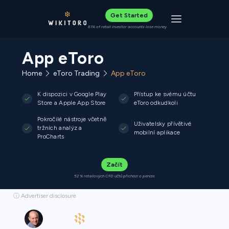
Get Started
Toggle navigat
61% of retail investor accounts lose money
App eToro
Home
eToro Trading
App eToro
K dispozici v Google Play
Přístup ke svému účtu
Store a Apple App Store
eToro odkudkoli
Pokročilé nástroje včetně
Uživatelsky přívětivé
tržních analýz a
mobilní aplikace
ProCharts
Začít
52 % retailových CFD účtů přichází o peníze.
ⓘ Advertiser disclosure