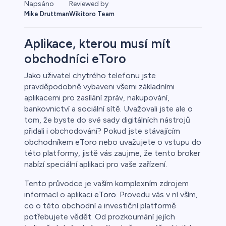
Napsáno
Reviewed by
Mike Druttman
Wikitoro Team
Aplikace, kterou musí mít
obchodníci eToro
o
Jako uživatel chytrého telefonu jste
pravděpodobně vybaveni všemi základními
aplikacemi pro zasílání zpráv, nakupování,
bankovnictví a sociální sítě. Uvažovali jste ale o
tom, že byste do své sady digitálních nástrojů
přidali i obchodování? Pokud jste stávajícím
obchodníkem eToro nebo uvažujete o vstupu do
této platformy, jistě vás zaujme, že tento broker
nabízí speciální aplikaci pro vaše zařízení.
a
Tento průvodce je vaším komplexním zdrojem
informací o aplikaci
eToro
. Provedu vás v ní vším,
co o této obchodní a investiční platformě
potřebujete vědět. Od prozkoumání jejích
ca