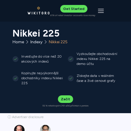
Get Started
Toggle navigat
61% of retail investor accounts lose money
Nikkei 225
Home
Indexy
Nikkei 225
Vyzkoušejte obchodování
Investujte do více než 20
indexu Nikkei 225 na
akciových indexů
demo účtu
Kopírujte nejvýkonnější
Získejte data v reálném
obchodníky indexu Nikkei
čase a živé cenové grafy
225
Začít
52 % retailových CFD účtů přichází o peníze.
ⓘ Advertiser disclosure