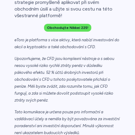
strategie promyšleně aplikovat při svém
obchodním úsilí a užijte si svou cestu na této
všestranné platformě!
Obchodujte Nikkei 225!
eToro je platforma s více aktivy, která nabízí investování do
akcií a kryptoaktiv a také obchodování s CFD.
Upozorňujeme, že CFD jsou komplexní nástroje a s sebou
nesou vysoké riziko rychlé ztráty peněz v důsledku
pákového efektu. 52 % účtů drobných investorů při
obchodování s CFD u tohoto poskytovatele přichází o
peníze. Měli byste zvážit, zda rozumíte tomu, jak CFD
fungují, a zda si můžete dovolit podstoupit vysoké riziko
ztráty svých peněz.
Tato komunikace je určena pouze pro informační a
vzdělávací účely a neměla by být považována za investiční
poradenství ani investiční doporučení. Minulá výkonnost
není ukazatelem budoucích výsledků.