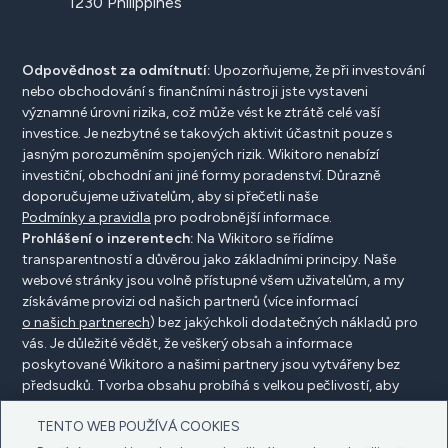
1230 Philippines
Odpovědnost za odmítnutí:
Upozorňujeme, že při investování
nebo obchodování s finančními nástroji jste vystaveni
významné úrovni rizika, což může vést ke ztrátě celé vaší
investice. Je nezbytné se takových aktivit účastnit pouze s
jasným porozuměním spojených rizik. Wikitoro nenabízí
investiční, obchodní ani jiné formy poradenství. Důrazně
doporučujeme uživatelům, aby si přečetli naše
Podmínky a pravidla
pro podrobnější informace.
Prohlášení o inzerentech:
Na Wikitoro se řídíme
transparentností a důvěrou jako základními principy. Naše
webové stránky jsou volně přístupné všem uživatelům, a my
získáváme provizi od našich partnerů (více informací
o našich partnerech
) bez jakýchkoli dodatečných nákladů pro
vás. Je důležité vědět, že veškerý obsah a informace
poskytované Wikitoro a našimi partnery jsou vytvářeny bez
předsudků. Tvorba obsahu probíhá s velkou pečlivostí, aby
prospěla našim čtenářům, a důležité je, že není ovlivněna
TENTO WEB POUŽÍVÁ COOKIES
žádnými dohodami o kompenzaci s našimi partnery.