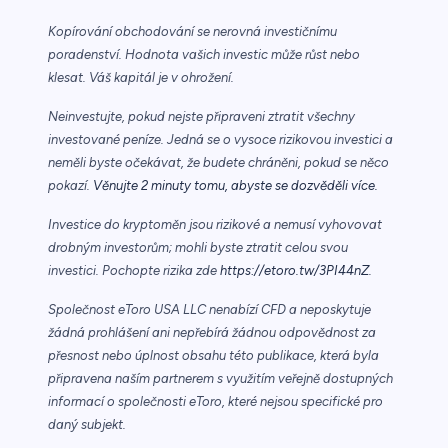
Kopírování obchodování se nerovná investičnímu
poradenství. Hodnota vašich investic může růst nebo
klesat. Váš kapitál je v ohrožení.
Neinvestujte, pokud nejste připraveni ztratit všechny
investované peníze. Jedná se o vysoce rizikovou investici a
neměli byste očekávat, že budete chráněni, pokud se něco
pokazí.
Věnujte 2 minuty tomu, abyste se dozvěděli více.
Investice do kryptoměn jsou rizikové a nemusí vyhovovat
drobným investorům; mohli byste ztratit celou svou
investici. Pochopte rizika zde
https://etoro.tw/3PI44nZ
.
Společnost eToro USA LLC nenabízí CFD a neposkytuje
žádná prohlášení ani nepřebírá žádnou odpovědnost za
přesnost nebo úplnost obsahu této publikace, která byla
připravena naším partnerem s využitím veřejně dostupných
informací o společnosti eToro, které nejsou specifické pro
daný subjekt.