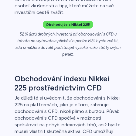
řichází o
osobní zkušenosti a tipy, které můžete na své
investiční cestě zvážit.
Obchodujte s Nikkei 225!
52 % účtů drobných investorů při obchodování s CFD u
tohoto poskytovatele přichází o peníze Měli byste zvážit,
zda si můžete dovolit podstoupit vysoké riziko ztráty svých
peněz.
Obchodování indexu Nikkei
225 prostřednictvím CFD
Je důležité si uvědomit, že obchodování s Nikkei
225 na platformách, jako je
eToro
, zahrnuje
obchodování s CFD, nikoli přímo s burzou. Půvab
obchodování s CFD spočívá v možnosti
spekulovat na pohyb indexových trhů, aniž byste
museli vlastnit skutečná aktiva. CFD umožňují