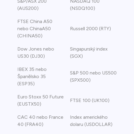
S&P/ASX 200
NASDAQ 100
(AUS200)
(NSDQ100)
FTSE China A50
nebo ChinaA50
Russell 2000 (RTY)
(CHINA50)
Dow Jones nebo
Singapurský index
US30 (DJ30)
(SGX)
IBEX 35 nebo
S&P 500 nebo US500
Španělsko 35
(SPX500)
(ESP35)
Euro Stoxx 50 Future
FTSE 100 (UK100)
(EUSTX50)
CAC 40 nebo France
Index amerického
40 (FRA40)
dolaru (USDOLLAR)