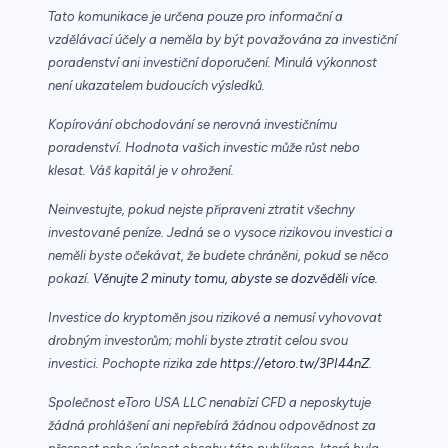
Tato komunikace je určena pouze pro informační a
vzdělávací účely a neměla by být považována za investiční
poradenství ani investiční doporučení. Minulá výkonnost
není ukazatelem budoucích výsledků.
Kopírování obchodování se nerovná investičnímu
poradenství. Hodnota vašich investic může růst nebo
klesat. Váš kapitál je v ohrožení.
Neinvestujte, pokud nejste připraveni ztratit všechny
investované peníze. Jedná se o vysoce rizikovou investici a
neměli byste očekávat, že budete chráněni, pokud se něco
pokazí.
Věnujte 2 minuty tomu, abyste se dozvěděli více.
Investice do kryptoměn jsou rizikové a nemusí vyhovovat
drobným investorům; mohli byste ztratit celou svou
investici. Pochopte rizika zde
https://etoro.tw/3PI44nZ
.
Společnost eToro USA LLC nenabízí CFD a neposkytuje
žádná prohlášení ani nepřebírá žádnou odpovědnost za