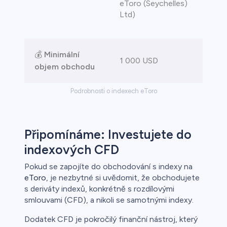
eToro (Seychelles)
Ltd)
💰
Minimální
1 000 USD
objem obchodu
Podrobnosti o indexech eToro
Připomínáme: Investujete do
indexových CFD
Pokud se zapojíte do obchodování s indexy na
eToro
, je nezbytné si uvědomit, že obchodujete
s deriváty indexů, konkrétně s rozdílovými
smlouvami (CFD), a nikoli se samotnými indexy.
Dodatek CFD je pokročilý finanční nástroj, který