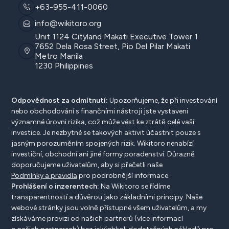
+63-955-411-0060
info@wikitoro.org
Unit 1124 Cityland Makati Executive Tower 1
7652 Dela Rosa Street, Pio Del Pilar Makati
Metro Manila
1230 Philippines
Odpovědnost za odmítnutí:
Upozorňujeme, že při investování
nebo obchodování s finančními nástroji jste vystaveni
významné úrovni rizika, což může vést ke ztrátě celé vaší
investice. Je nezbytné se takových aktivit účastnit pouze s
jasným porozuměním spojených rizik. Wikitoro nenabízí
investiční, obchodní ani jiné formy poradenství. Důrazně
doporučujeme uživatelům, aby si přečetli naše
Podmínky a pravidla
pro podrobnější informace.
Prohlášení o inzerentech:
Na Wikitoro se řídíme
transparentností a důvěrou jako základními principy. Naše
webové stránky jsou volně přístupné všem uživatelům, a my
získáváme provizi od našich partnerů (více informací