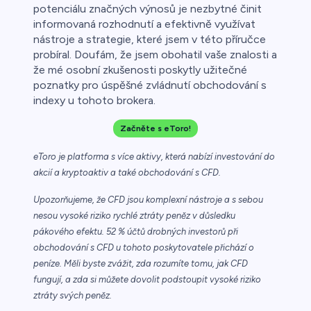
potenciálu značných výnosů je nezbytné činit
informovaná rozhodnutí a efektivně využívat
nástroje a strategie, které jsem v této příručce
probíral. Doufám, že jsem obohatil vaše znalosti a
že mé osobní zkušenosti poskytly užitečné
poznatky pro úspěšné zvládnutí obchodování s
indexy u tohoto brokera.
Začněte s eToro!
eToro je platforma s více aktivy, která nabízí investování do
akcií a kryptoaktiv a také obchodování s CFD.
Upozorňujeme, že CFD jsou komplexní nástroje a s sebou
nesou vysoké riziko rychlé ztráty peněz v důsledku
pákového efektu. 52 % účtů drobných investorů při
obchodování s CFD u tohoto poskytovatele přichází o
peníze. Měli byste zvážit, zda rozumíte tomu, jak CFD
fungují, a zda si můžete dovolit podstoupit vysoké riziko
ztráty svých peněz.