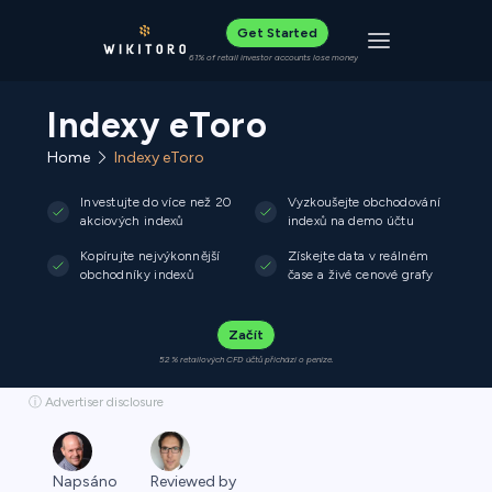
Get Started
Toggle navigat
61% of retail investor accounts lose money
Indexy eToro
Home
Indexy eToro
Investujte do více než 20
Vyzkoušejte obchodování
akciových indexů
indexů na demo účtu
Kopírujte nejvýkonnější
Získejte data v reálném
obchodníky indexů
čase a živé cenové grafy
Začít
52 % retailových CFD účtů přichází o peníze.
ⓘ Advertiser disclosure
Napsáno
Reviewed by