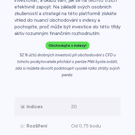
investovat, a ukážu vám, jak se na těchto trzích
efektivně zapojit. Na základě svých osobních
zkušeností a strategií na této platformě získáte
vhled do nuancí obchodování s indexy a
pochopíte, proč může být investice do této třídy
aktiv rozumným finančním rozhodnutím.
Obchodujte s indexy!
52 % účtů drobných investorů při obchodování s CFD u
tohoto poskytovatele přichází o peníze Měli byste zvážit,
zda si můžete dovolit podstoupit vysoké riziko ztráty svých
peněz.
📊
Indices
20
📈
Rozšíření
Od 0,75 bodu