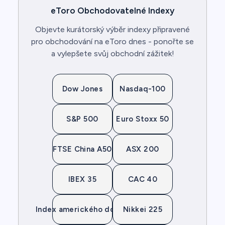
eToro Obchodovatelné Indexy
Objevte kurátorský výběr indexy připravené
pro obchodování na eToro dnes - ponořte se
a vylepšete svůj obchodní zážitek!
Dow Jones
Nasdaq-100
S&P 500
Euro Stoxx 50
FTSE China A50
ASX 200
IBEX 35
CAC 40
Index amerického dolaru
Nikkei 225