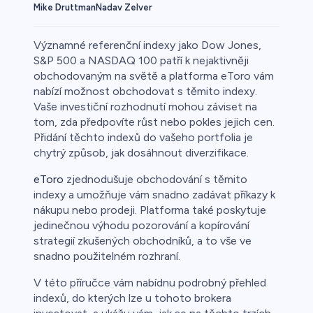
Mike Druttman
Nadav Zelver
Významné referenční indexy jako Dow Jones,
S&P 500 a NASDAQ 100 patří k nejaktivněji
obchodovaným na světě a platforma eToro vám
nabízí možnost obchodovat s těmito indexy.
Forex
Vaše investiční rozhodnutí mohou záviset na
tom, zda předpovíte růst nebo pokles jejich cen.
Přidání těchto indexů do vašeho portfolia je
chytrý způsob, jak dosáhnout diverzifikace.
0
eToro
zjednodušuje obchodování s těmito
indexy a umožňuje vám snadno zadávat příkazy k
nákupu nebo prodeji. Platforma také poskytuje
jedinečnou výhodu pozorování a kopírování
 50
strategií zkušených obchodníků, a to vše ve
snadno použitelném rozhraní.
V této příručce vám nabídnu podrobný přehled
řichází o
indexů, do kterých lze u tohoto brokera