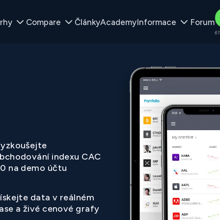
rhy
Compare
Články
Academy
Informace
Forum
61
yzkoušejte
bchodování indexu CAC
0 na demo účtu
ískejte data v reálném
ase a živé cenové grafy