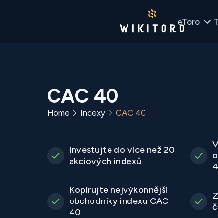
eToro
T
CAC 40
Home
Indexy
CAC 40
V
Investujte do více než 20
o
akciových indexů
4
Kopírujte nejvýkonnější
Z
obchodníky indexu CAC
č
40