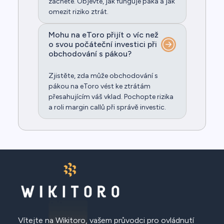
začnete. Objevte, jak funguje páka a jak
omezit riziko ztrát.
Mohu na eToro přijít o víc než
o svou počáteční investici při
obchodování s pákou?
Zjistěte, zda může obchodování s
pákou na eToro vést ke ztrátám
přesahujícím váš vklad. Pochopte rizika
a roli margin callů při správě investic.
Vítejte na Wikitoro, vašem průvodci pro ovládnutí