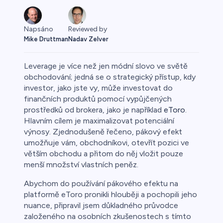
Napsáno
Reviewed by
Mike Druttman
Nadav Zelver
Leverage je více než jen módní slovo ve světě
obchodování; jedná se o strategický přístup, kdy
investor, jako jste vy, může investovat do
finančních produktů pomocí vypůjčených
o
prostředků od brokera, jako je například
eToro
.
Hlavním cílem je maximalizovat potenciální
výnosy. Zjednodušeně řečeno, pákový efekt
umožňuje vám, obchodníkovi, otevřít pozici ve
větším obchodu a přitom do něj vložit pouze
menší množství vlastních peněz.
Abychom do používání pákového efektu na
a
platformě eToro pronikli hlouběji a pochopili jeho
nuance, připravil jsem důkladného průvodce
založeného na osobních zkušenostech s tímto