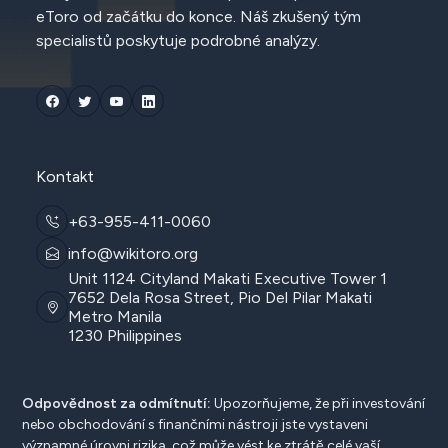
eToro od začátku do konce. Náš zkušený tým
specialistů poskytuje podrobné analýzy.
Kontakt
+63-955-411-0060
info@wikitoro.org
Unit 1124 Cityland Makati Executive Tower 1
7652 Dela Rosa Street, Pio Del Pilar Makati
Metro Manila
1230 Philippines
Odpovědnost za odmítnutí:
Upozorňujeme, že při investování
nebo obchodování s finančními nástroji jste vystaveni
významné úrovni rizika, což může vést ke ztrátě celé vaší