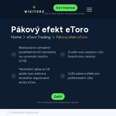
Get Started
Toggle navigat
61% of retail investor accounts lose money
Pákový efekt eToro
Home
eToro Trading
Pákový efekt eToro
Realizováno výhradně
prostřednictvím kontraktů
Zvyšte svou expozici vůči
na vyrovnání rozdílu
finančnímu nástroji
(CFD)
Maximální páka se liší
podle typu aktiva a
Vyšší pákový efekt pro
konkrétní regulované
profesionální účty
entity eToro
Začít
52 % retailových CFD účtů přichází o peníze.
ⓘ Advertiser disclosure