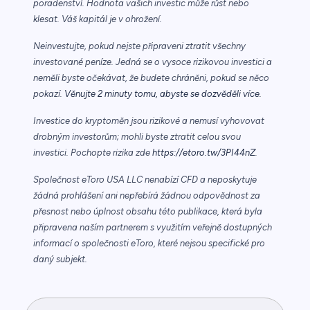
poradenství. Hodnota vašich investic může růst nebo
klesat. Váš kapitál je v ohrožení.
Neinvestujte, pokud nejste připraveni ztratit všechny
investované peníze. Jedná se o vysoce rizikovou investici a
neměli byste očekávat, že budete chráněni, pokud se něco
pokazí.
Věnujte 2 minuty tomu, abyste se dozvěděli více.
Investice do kryptoměn jsou rizikové a nemusí vyhovovat
drobným investorům; mohli byste ztratit celou svou
investici. Pochopte rizika zde
https://etoro.tw/3PI44nZ
.
Společnost eToro USA LLC nenabízí CFD a neposkytuje
žádná prohlášení ani nepřebírá žádnou odpovědnost za
přesnost nebo úplnost obsahu této publikace, která byla
připravena naším partnerem s využitím veřejně dostupných
informací o společnosti eToro, které nejsou specifické pro
daný subjekt.