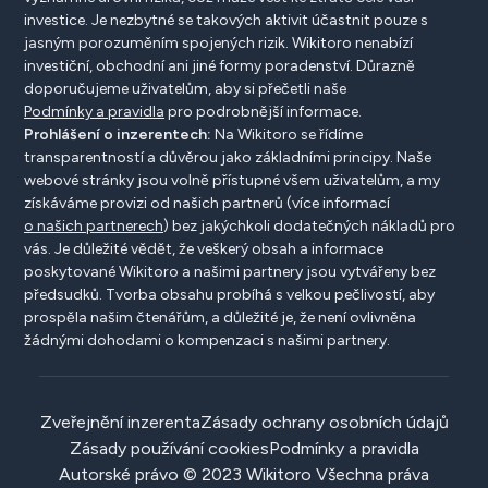
investice. Je nezbytné se takových aktivit účastnit pouze s
jasným porozuměním spojených rizik. Wikitoro nenabízí
investiční, obchodní ani jiné formy poradenství. Důrazně
doporučujeme uživatelům, aby si přečetli naše
Podmínky a pravidla
pro podrobnější informace.
Prohlášení o inzerentech:
Na Wikitoro se řídíme
transparentností a důvěrou jako základními principy. Naše
webové stránky jsou volně přístupné všem uživatelům, a my
získáváme provizi od našich partnerů (více informací
o našich partnerech
) bez jakýchkoli dodatečných nákladů pro
vás. Je důležité vědět, že veškerý obsah a informace
poskytované Wikitoro a našimi partnery jsou vytvářeny bez
předsudků. Tvorba obsahu probíhá s velkou pečlivostí, aby
prospěla našim čtenářům, a důležité je, že není ovlivněna
žádnými dohodami o kompenzaci s našimi partnery.
Zveřejnění inzerenta
Zásady ochrany osobních údajů
Zásady používání cookies
Podmínky a pravidla
Autorské právo © 2023 Wikitoro Všechna práva