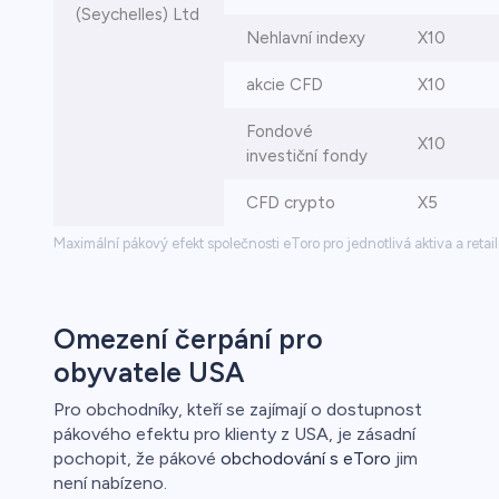
(Seychelles) Ltd
Nehlavní indexy
X10
akcie CFD
X10
Fondové
X10
investiční fondy
CFD crypto
X5
Maximální pákový efekt společnosti eToro pro jednotlivá aktiva a retail
Omezení čerpání pro
obyvatele USA
Pro obchodníky, kteří se zajímají o dostupnost
pákového efektu pro klienty z USA, je zásadní
pochopit, že pákové
obchodování s eToro
jim
není nabízeno.