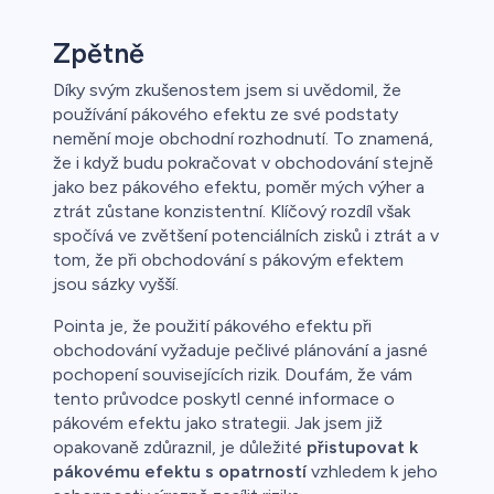
Zpětně
Díky svým zkušenostem jsem si uvědomil, že
používání pákového efektu ze své podstaty
nemění moje obchodní rozhodnutí. To znamená,
že i když budu pokračovat v obchodování stejně
jako bez pákového efektu, poměr mých výher a
ztrát zůstane konzistentní. Klíčový rozdíl však
spočívá ve zvětšení potenciálních zisků i ztrát a v
tom, že při obchodování s pákovým efektem
jsou sázky vyšší.
Pointa je, že použití pákového efektu při
obchodování vyžaduje pečlivé plánování a jasné
pochopení souvisejících rizik. Doufám, že vám
tento průvodce poskytl cenné informace o
pákovém efektu jako strategii. Jak jsem již
opakovaně zdůraznil, je důležité
přistupovat k
pákovému efektu s opatrností
vzhledem k jeho