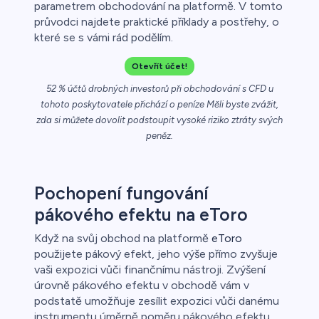
parametrem obchodování na platformě. V tomto
průvodci najdete praktické příklady a postřehy, o
ca
které se s vámi rád podělím.
řichází o
Otevřít účet!
52 % účtů drobných investorů při obchodování s CFD u
tohoto poskytovatele přichází o peníze Měli byste zvážit,
zda si můžete dovolit podstoupit vysoké riziko ztráty svých
peněz.
Pochopení fungování
pákového efektu na eToro
Když na svůj obchod na platformě
eToro
použijete pákový efekt, jeho výše přímo zvyšuje
vaši expozici vůči finančnímu nástroji. Zvýšení
úrovně pákového efektu v obchodě vám v
podstatě umožňuje zesílit expozici vůči danému
instrumentu úměrně poměru pákového efektu.