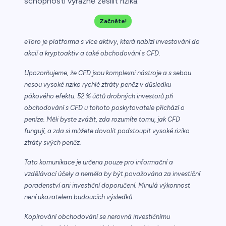
schopnosti výrazně zesílit rizika.
Začněte!
eToro je platforma s více aktivy, která nabízí investování do
akcií a kryptoaktiv a také obchodování s CFD.
Upozorňujeme, že CFD jsou komplexní nástroje a s sebou
nesou vysoké riziko rychlé ztráty peněz v důsledku
pákového efektu. 52 % účtů drobných investorů při
obchodování s CFD u tohoto poskytovatele přichází o
peníze. Měli byste zvážit, zda rozumíte tomu, jak CFD
fungují, a zda si můžete dovolit podstoupit vysoké riziko
ztráty svých peněz.
Tato komunikace je určena pouze pro informační a
vzdělávací účely a neměla by být považována za investiční
poradenství ani investiční doporučení. Minulá výkonnost
není ukazatelem budoucích výsledků.
Kopírování obchodování se nerovná investičnímu