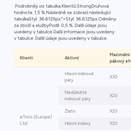
.Podrobněji viz tabulka.Klientů.StrongDruhová
hodnota: 1,5 %.Následně se zobrazí následující
tabulkaStyl: 36.6125px;">Styl: 36.6125px.Odměny
za zboží a službyPodíl: 0,5 %..Další údaje jsou
uvedeny v tabulce.Další informace jsou uvedeny
v tabulce..Další údaje jsou uvedeny v tabulce.
Maximální
Klienti
Aktivní
pákový ef
Hlavní měnové
X30
páry
Nedůležité
X20
měnové páry
Zlato
X20
eToro (Europe)
Ltd
Hlavní indexy
X20