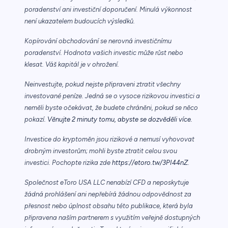
poradenství ani investiční doporučení. Minulá výkonnost
není ukazatelem budoucích výsledků.
Kopírování obchodování se nerovná investičnímu
poradenství. Hodnota vašich investic může růst nebo
klesat. Váš kapitál je v ohrožení.
Neinvestujte, pokud nejste připraveni ztratit všechny
investované peníze. Jedná se o vysoce rizikovou investici a
neměli byste očekávat, že budete chráněni, pokud se něco
pokazí.
Věnujte 2 minuty tomu, abyste se dozvěděli více.
Investice do kryptoměn jsou rizikové a nemusí vyhovovat
drobným investorům; mohli byste ztratit celou svou
investici. Pochopte rizika zde
https://etoro.tw/3PI44nZ
.
Společnost eToro USA LLC nenabízí CFD a neposkytuje
žádná prohlášení ani nepřebírá žádnou odpovědnost za
přesnost nebo úplnost obsahu této publikace, která byla
připravena naším partnerem s využitím veřejně dostupných