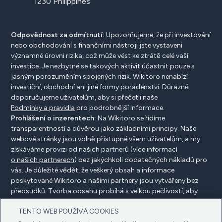
1230 Philippines
Odpovědnost za odmítnutí:
Upozorňujeme, že při investování
nebo obchodování s finančními nástroji jste vystaveni
významné úrovni rizika, což může vést ke ztrátě celé vaší
investice. Je nezbytné se takových aktivit účastnit pouze s
jasným porozuměním spojených rizik. Wikitoro nenabízí
investiční, obchodní ani jiné formy poradenství. Důrazně
doporučujeme uživatelům, aby si přečetli naše
Podmínky a pravidla
pro podrobnější informace.
Prohlášení o inzerentech:
Na Wikitoro se řídíme
transparentností a důvěrou jako základními principy. Naše
webové stránky jsou volně přístupné všem uživatelům, a my
získáváme provizi od našich partnerů (více informací
o našich partnerech
) bez jakýchkoli dodatečných nákladů pro
vás. Je důležité vědět, že veškerý obsah a informace
poskytované Wikitoro a našimi partnery jsou vytvářeny bez
předsudků. Tvorba obsahu probíhá s velkou pečlivostí, aby
prospěla našim čtenářům, a důležité je, že není ovlivněna
TENTO WEB POUŽÍVÁ COOKIES
žádnými dohodami o kompenzaci s našimi partnery.