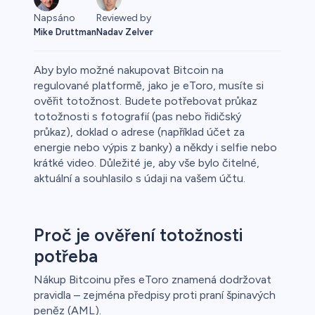
Napsáno
Reviewed by
Mike Druttman
Nadav Zelver
Aby bylo možné nakupovat Bitcoin na
regulované platformě, jako je eToro, musíte si
ověřit totožnost. Budete potřebovat průkaz
totožnosti s fotografií (pas nebo řidičský
y
průkaz), doklad o adrese (například účet za
energie nebo výpis z banky) a někdy i selfie nebo
krátké video. Důležité je, aby vše bylo čitelné,
aktuální a souhlasilo s údaji na vašem účtu.
Proč je ověření totožnosti
potřeba
Nákup Bitcoinu přes eToro znamená dodržovat
pravidla – zejména předpisy proti praní špinavých
peněz (AML).