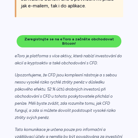
jak e-mailem, tak i do aplikace.
Zaregistrujte se na eToro a začněte obchodovat
Bitcoin!
eToro je platforma s více aktivy, která nabízí investování do
akcií a kryptoaktiv a také obchodování s CFD.
Upozorňujeme, že CFD jsou komplexní nástroje a s sebou
nesou vysoké riziko rychlé ztráty peněz v důsledku
pákového efektu. 52 % účtů drobných investorů při
obchodování s CFD u tohoto poskytovatele přichází o
peníze. Měli byste zvážit, zda rozumíte tomu, jak CFD
fungují, a zda si můžete dovolit podstoupit vysoké riziko
ztráty svých peněz.
Tato komunikace je určena pouze pro informační a
vzdělávací účely a neměla by být považována za investiční