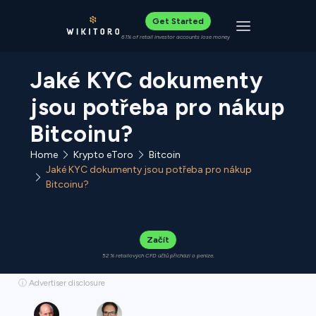
Get Started
Toggle navigat
61% of retail investor accounts lose money
Jaké KYC dokumenty
jsou potřeba pro nákup
Bitcoinu?
Home
Krypto eToro
Bitcoin
Jaké KYC dokumenty jsou potřeba pro nákup
Bitcoinu?
Začít
52 % retailových CFD účtů přichází o peníze.
ⓘ Advertiser disclosure