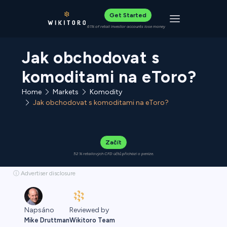
Get Started
Toggle navigat
61% of retail investor accounts lose money
Jak obchodovat s
komoditami na eToro?
Home
Komodity
Markets
Jak obchodovat s komoditami na eToro?
Začít
52 % retailových CFD účtů přichází o peníze.
ⓘ Advertiser disclosure
Napsáno
Reviewed by
Mike Druttman
Wikitoro Team