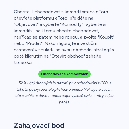
Chcete-li obchodovat s komoditami na
eToro
,
otevřete platformu eToro, přejděte na
"Objevovat" a vyberte "Komodity". Vyberte si
komoditu, se kterou chcete obchodovat,
o
například se zlatem nebo ropou, a zvolte "Koupit"
nebo "Prodat". Nakonfigurujte investiční
nastavení v souladu se svou obchodní strategií a
poté kliknutím na "Otevřít obchod" zahajte
transakci.
Obchodovat s komoditami!
52 % účtů drobných investorů při obchodování s CFD u
a
tohoto poskytovatele přichází o peníze Měli byste zvážit,
zda si můžete dovolit podstoupit vysoké riziko ztráty svých
peněz.
ca
Zahajovací bod
řichází o