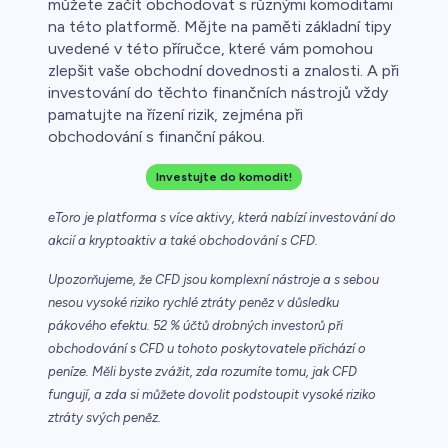
můžete začít obchodovat s různými komoditami
na této platformě. Mějte na paměti základní tipy
uvedené v této příručce, které vám pomohou
zlepšit vaše obchodní dovednosti a znalosti. A při
investování do těchto finančních nástrojů vždy
pamatujte na řízení rizik, zejména při
obchodování s finanční pákou.
Investujte do komodit!
eToro je platforma s více aktivy, která nabízí investování do
akcií a kryptoaktiv a také obchodování s CFD.
Upozorňujeme, že CFD jsou komplexní nástroje a s sebou
nesou vysoké riziko rychlé ztráty peněz v důsledku
pákového efektu. 52 % účtů drobných investorů při
obchodování s CFD u tohoto poskytovatele přichází o
peníze. Měli byste zvážit, zda rozumíte tomu, jak CFD
fungují, a zda si můžete dovolit podstoupit vysoké riziko
ztráty svých peněz.