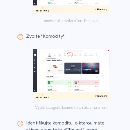
obchodní stránka eToro Discover
Zvolte "Komodity".
Výběr kategorie komoditních aktiv na eToro
Identifikujte komoditu, o kterou máte
zájem, a zvolte buď "Koupit", nebo