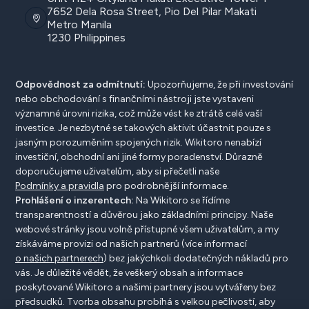
7652 Dela Rosa Street, Pio Del Pilar Makati
Metro Manila
1230 Philippines
Odpovědnost za odmítnutí:
Upozorňujeme, že při investování
nebo obchodování s finančními nástroji jste vystaveni
významné úrovni rizika, což může vést ke ztrátě celé vaší
investice. Je nezbytné se takových aktivit účastnit pouze s
jasným porozuměním spojených rizik. Wikitoro nenabízí
investiční, obchodní ani jiné formy poradenství. Důrazně
doporučujeme uživatelům, aby si přečetli naše
Podmínky a pravidla
pro podrobnější informace.
Prohlášení o inzerentech:
Na Wikitoro se řídíme
transparentností a důvěrou jako základními principy. Naše
webové stránky jsou volně přístupné všem uživatelům, a my
získáváme provizi od našich partnerů (více informací
o našich partnerech
) bez jakýchkoli dodatečných nákladů pro
vás. Je důležité vědět, že veškerý obsah a informace
poskytované Wikitoro a našimi partnery jsou vytvářeny bez
předsudků. Tvorba obsahu probíhá s velkou pečlivostí, aby