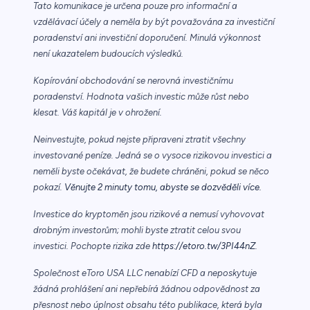
Tato komunikace je určena pouze pro informační a
vzdělávací účely a neměla by být považována za investiční
poradenství ani investiční doporučení. Minulá výkonnost
není ukazatelem budoucích výsledků.
Kopírování obchodování se nerovná investičnímu
poradenství. Hodnota vašich investic může růst nebo
klesat. Váš kapitál je v ohrožení.
Neinvestujte, pokud nejste připraveni ztratit všechny
investované peníze. Jedná se o vysoce rizikovou investici a
neměli byste očekávat, že budete chráněni, pokud se něco
pokazí.
Věnujte 2 minuty tomu, abyste se dozvěděli více.
Investice do kryptoměn jsou rizikové a nemusí vyhovovat
drobným investorům; mohli byste ztratit celou svou
investici. Pochopte rizika zde
https://etoro.tw/3PI44nZ
.
Společnost eToro USA LLC nenabízí CFD a neposkytuje
žádná prohlášení ani nepřebírá žádnou odpovědnost za
přesnost nebo úplnost obsahu této publikace, která byla