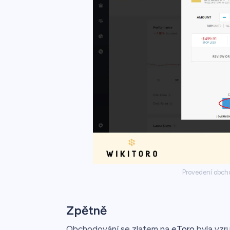
Provedení obch
Zpětně
Obchodování se zlatem na
eToro
byla vzru