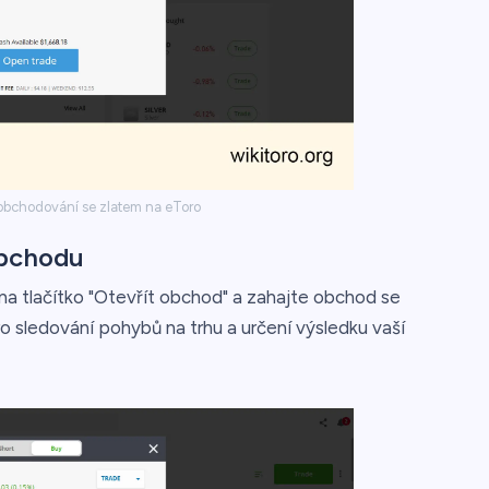
obchodování se zlatem na eToro
obchodu
na tlačítko "Otevřít obchod" a zahajte obchod se
ro sledování pohybů na trhu a určení výsledku vaší