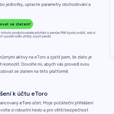
ebo jednotky, upravte parametry obchodování a
vat se zlatem!
tohoto poskytovatele přichází o peníze Měli byste zvážit, zda si
t vysoké riziko ztráty svých peněz.
ůznými aktivy na eToro a zjistil jsem, že zlato je
ch komodit. Dovolte mi, abych vás provedl svou
odovat se zlatem na této platformě.
šení k účtu eToro
inancovaný
eToro
účet. Moje počáteční přihlášení
volte si robustní heslo a pro větší bezpečnost