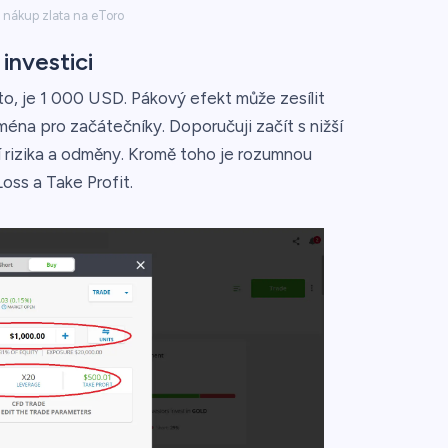
 nákup zlata na eToro
investici
ato, je 1 000 USD. Pákový efekt může zesílit
jména pro začátečníky. Doporučuji začít s nižší
í rizika a odměny. Kromě toho je rozumnou
Loss a Take Profit.