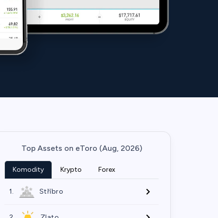
Top Assets on eToro (Aug, 2026)
Komodity
Krypto
Forex
1.
Stříbro
2.
Zlato