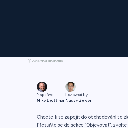
ⓘ Advertiser disclosure
Napsáno
Reviewed by
Mike Druttman
Nadav Zelver
Chcete-li se zapojit do obchodování se z
Přesuňte se do sekce "Objevovat", zvolte "