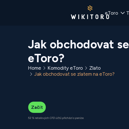
eToro
T
Jak obchodovat se
eToro?
Home
Komodity eToro
Zlato
Jak obchodovat se zlatem na eToro?
Začít
52 % retailových CFD účtů přichází o peníze.