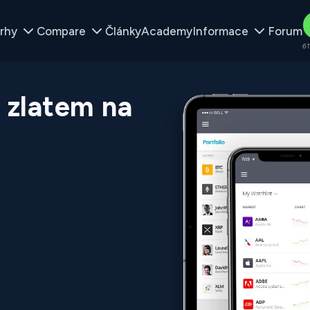
rhy
Compare
Články
Academy
Informace
Forum
61
 zlatem na