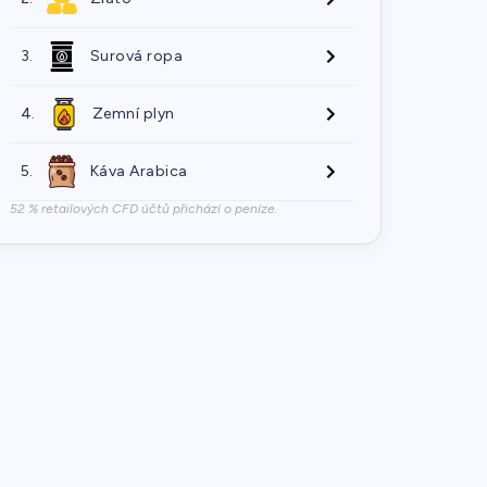
3.
Surová ropa
4.
Zemní plyn
5.
Káva Arabica
52 % retailových CFD účtů přichází o peníze.