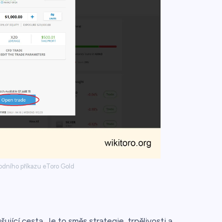
odního příkazu eToro Gold
šující cesta. Je to směs strategie, trpělivosti a