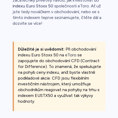
začátečníky přívětivý návod, jak investovat do
indexu Euro Stoxx 50
společnosti eToro. Ať už
jste tedy nováčkem v obchodování, nebo se s
tímto indexem teprve seznamujete, čtěte dál a
dozvíte se více!
Důležité je si uvědomit:
Při obchodování
indexu Euro Stoxx 50 na
eToro
se
zapojujete do obchodování CFD (Contract
for Difference). To znamená, že spekulujete
na pohyb ceny indexu, aniž byste vlastnili
podkladové akcie. CFD jsou flexibilním
investičním nástrojem, který umožňuje
obchodníkům reagovat na pohyby na trhu s
indexem EUSTX50 a využívat tak výkyvy
hodnoty.