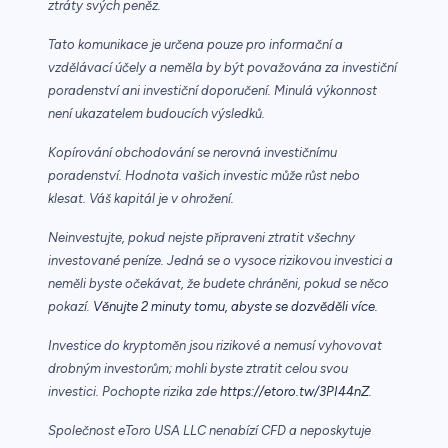
ztráty svých peněz.
Tato komunikace je určena pouze pro informační a
vzdělávací účely a neměla by být považována za investiční
poradenství ani investiční doporučení. Minulá výkonnost
není ukazatelem budoucích výsledků.
Kopírování obchodování se nerovná investičnímu
poradenství. Hodnota vašich investic může růst nebo
klesat. Váš kapitál je v ohrožení.
Neinvestujte, pokud nejste připraveni ztratit všechny
investované peníze. Jedná se o vysoce rizikovou investici a
neměli byste očekávat, že budete chráněni, pokud se něco
pokazí.
Věnujte 2 minuty tomu, abyste se dozvěděli více.
Investice do kryptoměn jsou rizikové a nemusí vyhovovat
drobným investorům; mohli byste ztratit celou svou
investici. Pochopte rizika zde
https://etoro.tw/3PI44nZ
.
Společnost eToro USA LLC nenabízí CFD a neposkytuje