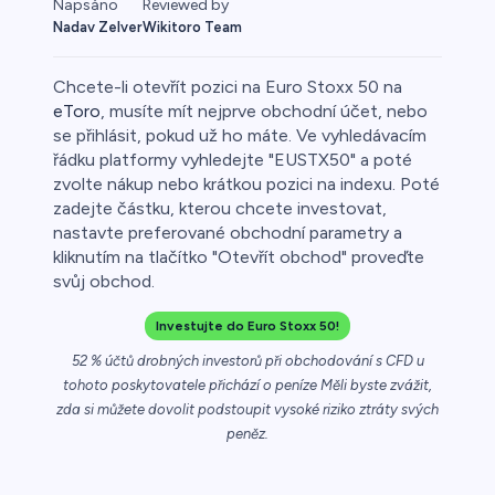
Reviewed by
Napsáno
Wikitoro Team
Nadav Zelver
Chcete-li otevřít pozici na Euro Stoxx 50 na
eToro
, musíte mít nejprve obchodní účet, nebo
se přihlásit, pokud už ho máte. Ve vyhledávacím
řádku platformy vyhledejte "EUSTX50" a poté
Forex
zvolte nákup nebo krátkou pozici na indexu. Poté
zadejte částku, kterou chcete investovat,
nastavte preferované obchodní parametry a
kliknutím na tlačítko "Otevřít obchod" proveďte
0
svůj obchod.
Investujte do Euro Stoxx 50!
52 % účtů drobných investorů při obchodování s CFD u
 50
tohoto poskytovatele přichází o peníze Měli byste zvážit,
zda si můžete dovolit podstoupit vysoké riziko ztráty svých
peněz.
řichází o