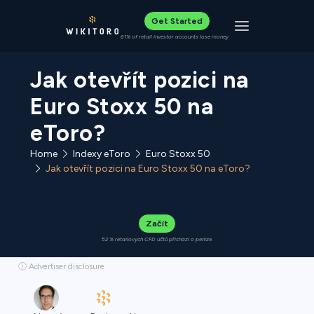
Get Started
Toggle navigat
61% of retail investor accounts lose money
Jak otevřít pozici na
Euro Stoxx 50 na
eToro?
Home
Indexy eToro
Euro Stoxx 50
Jak otevřít pozici na Euro Stoxx 50 na eToro?
Začít
52 % retailových CFD účtů přichází o peníze.
ⓘ Advertiser disclosure