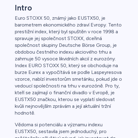
Intro
Euro STOXX 50, známý jako EUSTX50, je
barometrem ekonomického zdraví Evropy. Tento
prestižní index, který byl spuštěn v roce 1998 a
spravuje jej společnost STOXX, dceřiná
společnost skupiny Deutsche Börse Group, je
obdobou čestného indexu akciového trhu a
zahrnuje 50 vysoce likvidních akcií z eurozóny.
Index EURO STOXX 50, který se obchoduje na
burze Eurex a vypočítává se podle Laspeyresova
vzorce, nabízí investorům smetánku, pokud jde o
vedoucí společnosti na trhu v eurozóně. Pro ty,
kteří se zajímají o finanční divadlo v Evropě, je
EUSTX50 značkou, kterou se vyplatí sledovat
kvůli nejnovějším zprávám a její aktuální tržní
hodnotě.
Vědoma si potenciálu a významu indexu
EUSTX50, sestavila jsem jednoduchý, pro