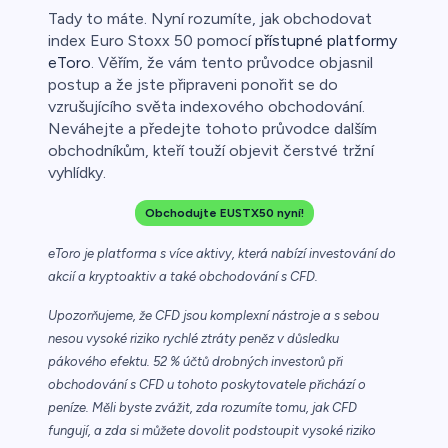
Tady to máte. Nyní rozumíte, jak obchodovat
index Euro Stoxx 50 pomocí
přístupné platformy
eToro
. Věřím, že vám tento průvodce objasnil
postup a že jste připraveni ponořit se do
vzrušujícího světa indexového obchodování.
Neváhejte a předejte tohoto průvodce dalším
obchodníkům, kteří touží objevit čerstvé tržní
vyhlídky.
Obchodujte EUSTX50 nyní!
eToro je platforma s více aktivy, která nabízí investování do
akcií a kryptoaktiv a také obchodování s CFD.
Upozorňujeme, že CFD jsou komplexní nástroje a s sebou
nesou vysoké riziko rychlé ztráty peněz v důsledku
pákového efektu. 52 % účtů drobných investorů při
obchodování s CFD u tohoto poskytovatele přichází o
peníze. Měli byste zvážit, zda rozumíte tomu, jak CFD
fungují, a zda si můžete dovolit podstoupit vysoké riziko