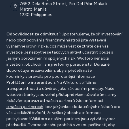
7652 Dela Rosa Street, Pio Del Pilar Makati
Metro Manila
1230 Philippines
Odpovědnost za odmítnutí:
Upozorňujeme, že při investování
nebo obchodování s finančními nástroji jste vystaveni
významné úrovni rizika, což může vést ke ztrátě celé vaší
investice. Je nezbytné se takových aktivit účastnit pouze s
jasným porozuměním spojených rizik. Wikitoro nenabízí
investiční, obchodní ani jiné formy poradenství. Důrazně
doporučujeme uživatelům, aby si přečetli naše
Podmínky a pravidla
pro podrobnější informace.
Prohlášení o inzerentech:
Na Wikitoro se řídíme
transparentností a důvěrou jako základními principy. Naše
webové stránky jsou volně přístupné všem uživatelům, a my
získáváme provizi od našich partnerů (více informací
o našich partnerech
) bez jakýchkoli dodatečných nákladů pro
vás. Je důležité vědět, že veškerý obsah a informace
poskytované Wikitoro a našimi partnery jsou vytvářeny bez
předsudků. Tvorba obsahu probíhá s velkou pečlivostí, aby