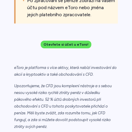
Po zpracování se peníze zobrazí na vašem
účtu pod názvem eToro nebo jména
jejich platebního zpracovatele.
Otevřete si účet u eToro!
eToro je platforma s více aktivy, která nabízí investování do
akcií a kryptoaktiv a také obchodování s CFD.
Upozorňujeme, že CFD jsou komplexní nástroje a s sebou
nesou vysoké riziko rychlé ztráty peněz v důsledku
pákového efektu. 52 % účtů drobných investorů při
obchodování s CFD u tohoto poskytovatele přichází o
peníze. Měli byste zvážit, zda rozumíte tomu, jak CFD
fungují, a zda si můžete dovolit podstoupit vysoké riziko
ztráty svých peněz.