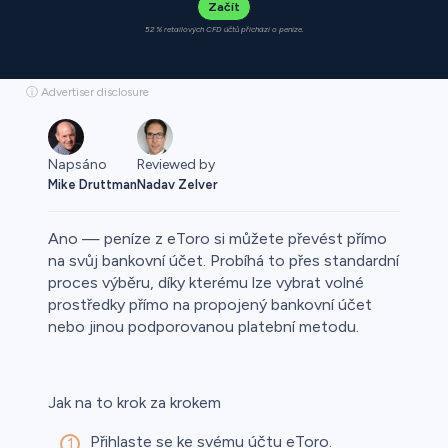
Začít
52 % retailových CFD účtů přichází o peníze.
ⓘ Advertiser disclosure
Napsáno
Reviewed by
Mike Druttman
Nadav Zelver
Ano — peníze z eToro si můžete převést přímo
na svůj bankovní účet. Probíhá to přes standardní
proces výběru, díky kterému lze vybrat volné
prostředky přímo na propojený bankovní účet
o
nebo jinou podporovanou platební metodu.
Jak na to krok za krokem
Přihlaste se ke svému účtu eToro.