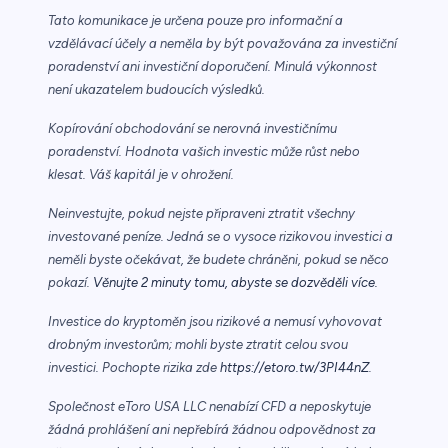
Tato komunikace je určena pouze pro informační a
vzdělávací účely a neměla by být považována za investiční
poradenství ani investiční doporučení. Minulá výkonnost
není ukazatelem budoucích výsledků.
Kopírování obchodování se nerovná investičnímu
poradenství. Hodnota vašich investic může růst nebo
klesat. Váš kapitál je v ohrožení.
Neinvestujte, pokud nejste připraveni ztratit všechny
investované peníze. Jedná se o vysoce rizikovou investici a
neměli byste očekávat, že budete chráněni, pokud se něco
pokazí.
Věnujte 2 minuty tomu, abyste se dozvěděli více.
Investice do kryptoměn jsou rizikové a nemusí vyhovovat
drobným investorům; mohli byste ztratit celou svou
investici. Pochopte rizika zde
https://etoro.tw/3PI44nZ
.
Společnost eToro USA LLC nenabízí CFD a neposkytuje
žádná prohlášení ani nepřebírá žádnou odpovědnost za