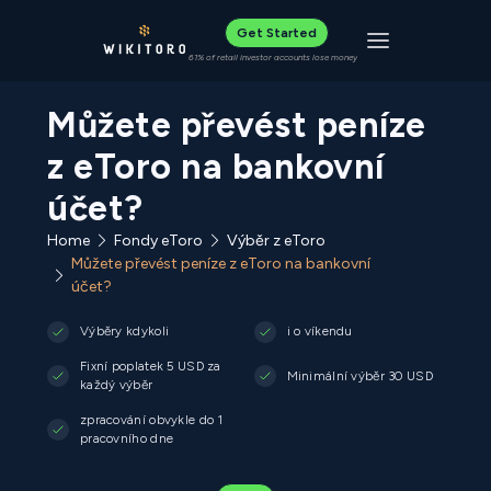
Get Started
Toggle navigat
61% of retail investor accounts lose money
Můžete převést peníze
z eToro na bankovní
účet?
Home
Fondy eToro
Výběr z eToro
Můžete převést peníze z eToro na bankovní
účet?
Výběry kdykoli
i o víkendu
Fixní poplatek 5 USD za
Minimální výběr 30 USD
každý výběr
zpracování obvykle do 1
pracovního dne