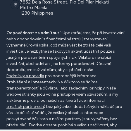
7652 Dela Rosa Street, Pio Del Pilar Makati
Metro Manila
1230 Philippines
Odpovědnost za odmítnutí:
Upozorňujeme, že při investování
nebo obchodování s finančními nástroji jste vystaveni
významné úrovni rizika, což může vést ke ztrátě celé vaší
investice. Je nezbytné se takových aktivit účastnit pouze s
jasným porozuměním spojených rizik. Wikitoro nenabízí
investiční, obchodní ani jiné formy poradenství. Důrazně
doporučujeme uživatelům, aby si přečetli naše
Podmínky a pravidla
pro podrobnější informace.
Prohlášení o inzerentech:
Na Wikitoro se řídíme
transparentností a důvěrou jako základními principy. Naše
webové stránky jsou volně přístupné všem uživatelům, a my
získáváme provizi od našich partnerů (více informací
o našich partnerech
) bez jakýchkoli dodatečných nákladů pro
vás. Je důležité vědět, že veškerý obsah a informace
poskytované Wikitoro a našimi partnery jsou vytvářeny bez
předsudků. Tvorba obsahu probíhá s velkou pečlivostí, aby