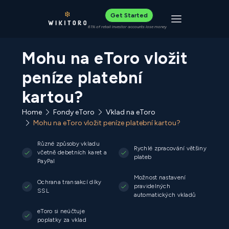
Get Started
Toggle navigat
61% of retail investor accounts lose money
Mohu na eToro vložit
peníze platební
kartou?
Home
Fondy eToro
Vklad na eToro
Mohu na eToro vložit peníze platební kartou?
Různé způsoby vkladu
Rychlé zpracování většiny
včetně debetních karet a
plateb
PayPal
Možnost nastavení
Ochrana transakcí díky
pravidelných
SSL
automatických vkladů
eToro si neúčtuje
poplatky za vklad