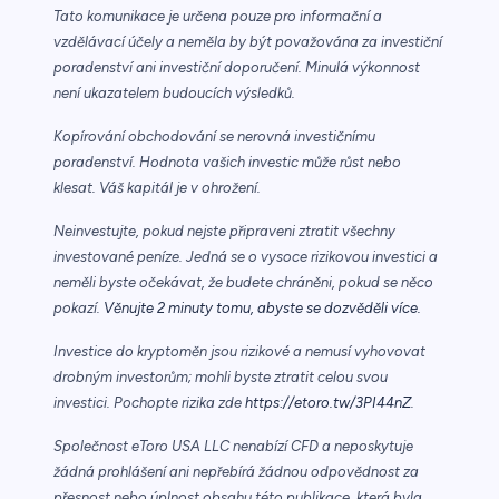
Tato komunikace je určena pouze pro informační a
vzdělávací účely a neměla by být považována za investiční
poradenství ani investiční doporučení. Minulá výkonnost
není ukazatelem budoucích výsledků.
Kopírování obchodování se nerovná investičnímu
poradenství. Hodnota vašich investic může růst nebo
klesat. Váš kapitál je v ohrožení.
Neinvestujte, pokud nejste připraveni ztratit všechny
investované peníze. Jedná se o vysoce rizikovou investici a
neměli byste očekávat, že budete chráněni, pokud se něco
pokazí.
Věnujte 2 minuty tomu, abyste se dozvěděli více.
Investice do kryptoměn jsou rizikové a nemusí vyhovovat
drobným investorům; mohli byste ztratit celou svou
investici. Pochopte rizika zde
https://etoro.tw/3PI44nZ
.
Společnost eToro USA LLC nenabízí CFD a neposkytuje
žádná prohlášení ani nepřebírá žádnou odpovědnost za
přesnost nebo úplnost obsahu této publikace, která byla