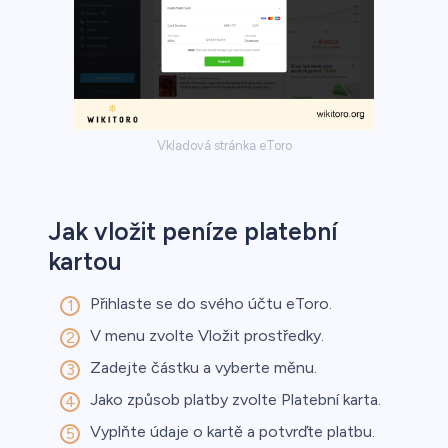
a
Vkladová stránka eToro
ca
řichází o
Jak vložit peníze platební
kartou
Přihlaste se do svého účtu eToro.
V menu zvolte Vložit prostředky.
Zadejte částku a vyberte měnu.
Jako způsob platby zvolte Platební karta.
Vyplňte údaje o kartě a potvrďte platbu.