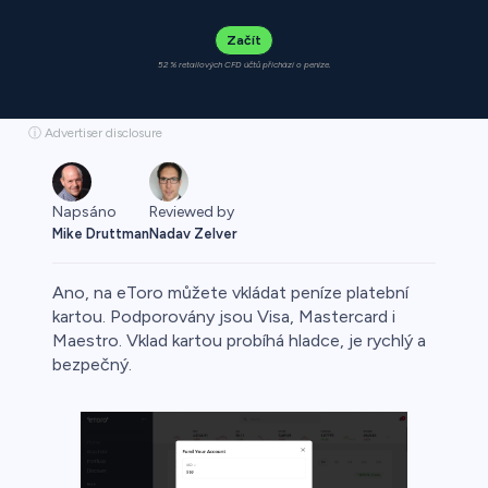
Začít
52 % retailových CFD účtů přichází o peníze.
ⓘ Advertiser disclosure
Napsáno
Reviewed by
Mike Druttman
Nadav Zelver
Ano, na eToro můžete vkládat peníze platební
kartou. Podporovány jsou Visa, Mastercard i
Maestro. Vklad kartou probíhá hladce, je rychlý a
bezpečný.
o