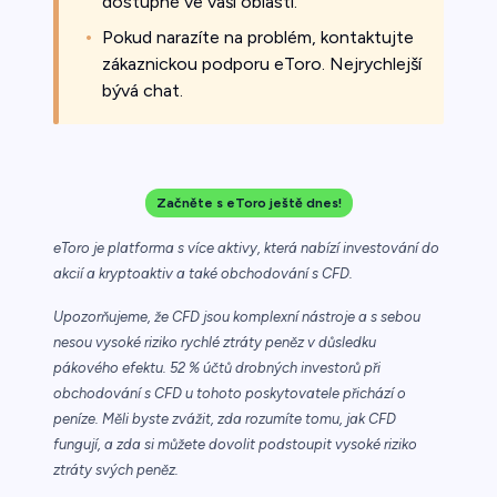
dostupné ve vaší oblasti.
Pokud narazíte na problém, kontaktujte
zákaznickou podporu eToro. Nejrychlejší
bývá chat.
Začněte s eToro ještě dnes!
eToro je platforma s více aktivy, která nabízí investování do
akcií a kryptoaktiv a také obchodování s CFD.
Upozorňujeme, že CFD jsou komplexní nástroje a s sebou
nesou vysoké riziko rychlé ztráty peněz v důsledku
pákového efektu. 52 % účtů drobných investorů při
obchodování s CFD u tohoto poskytovatele přichází o
peníze. Měli byste zvážit, zda rozumíte tomu, jak CFD
fungují, a zda si můžete dovolit podstoupit vysoké riziko
ztráty svých peněz.