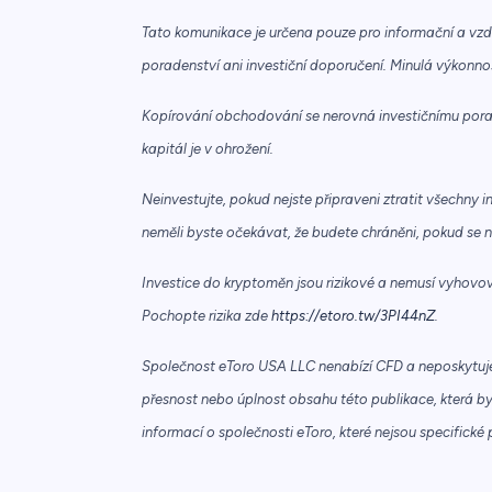
Tato komunikace je určena pouze pro informační a vzd
poradenství ani investiční doporučení. Minulá výkonn
Kopírování obchodování se nerovná investičnímu porad
kapitál je v ohrožení.
Neinvestujte, pokud nejste připraveni ztratit všechny i
neměli byste očekávat, že budete chráněni, pokud se 
Investice do kryptoměn jsou rizikové a nemusí vyhovova
Pochopte rizika zde
https://etoro.tw/3PI44nZ
.
Společnost eToro USA LLC nenabízí CFD a neposkytuj
přesnost nebo úplnost obsahu této publikace, která b
informací o společnosti eToro, které nejsou specifické 