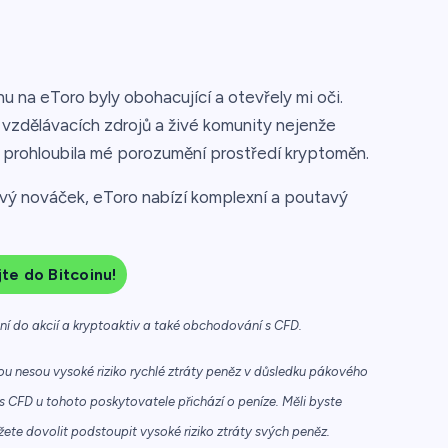
u na eToro byly obohacující a otevřely mi oči.
 vzdělávacích zdrojů a živé komunity nejenže
é prohloubila mé porozumění prostředí kryptoměn.
vý nováček, eToro nabízí komplexní a poutavý
jte do Bitcoinu!
ání do akcií a kryptoaktiv a také obchodování s CFD.
u nesou vysoké riziko rychlé ztráty peněz v důsledku pákového
s CFD u tohoto poskytovatele přichází o peníze. Měli byste
žete dovolit podstoupit vysoké riziko ztráty svých peněz.