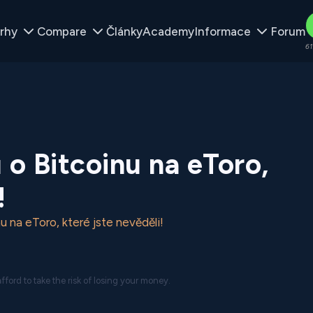
rhy
Compare
Články
Academy
Informace
Forum
61
 o Bitcoinu na eToro,
!
nu na eToro, které jste nevěděli!
ford to take the risk of losing your money.