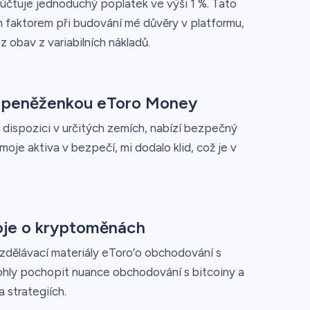
účtuje jednoduchý poplatek ve výši 1 %. Tato
 faktorem při budování mé důvěry v platformu,
 obav z variabilních nákladů.
ptopeněženkou eToro Money
dispozici v určitých zemích, nabízí bezpečný
oje aktiva v bezpečí, mi dodalo klid, což je v
roje o kryptoměnách
dělávací materiály eToro’o obchodování s
ohly pochopit nuance obchodování s bitcoiny a
 strategiích.