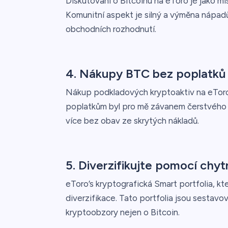
Diskutování o Bitcoinu na eToro je jako mí
Komunitní aspekt je silný a výměna nápadů
obchodních rozhodnutí.
4. Nákupy BTC bez poplatků
Nákup podkladových kryptoaktiv na eToro 
poplatkům byl pro mě závanem čerstvého v
více bez obav ze skrytých nákladů.
5. Diverzifikujte pomocí chytr
eToro’s kryptografická Smart portfolia, kt
diverzifikace. Tato portfolia jsou sestavov
kryptoobzory nejen o Bitcoin.