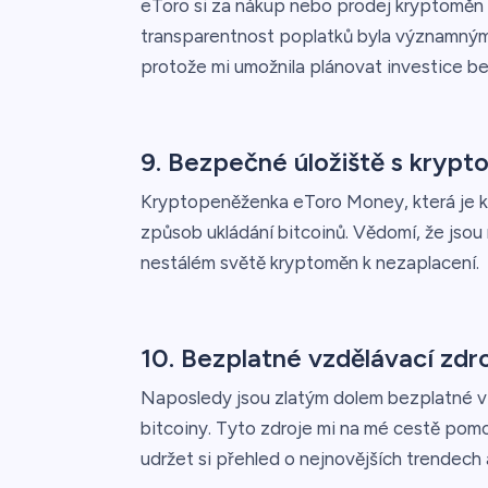
eToro si za nákup nebo prodej kryptoměn 
transparentnost poplatků byla významným
protože mi umožnila plánovat investice bez
9. Bezpečné úložiště s kry
Kryptopeněženka eToro Money, která je k 
způsob ukládání bitcoinů. Vědomí, že jsou m
nestálém světě kryptoměn k nezaplacení.
10. Bezplatné vzdělávací zd
Naposledy jsou zlatým dolem bezplatné vz
bitcoiny. Tyto zdroje mi na mé cestě pom
udržet si přehled o nejnovějších trendech a