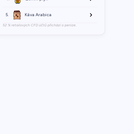
5.
Káva Arabica
52 % retailových CFD účtů přichází o peníze.