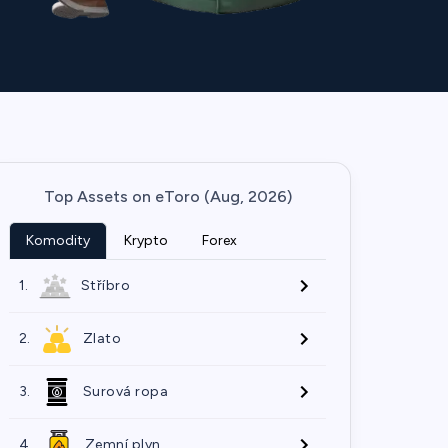
Top Assets on eToro (Aug, 2026)
Komodity
Krypto
Forex
1.
Stříbro
2.
Zlato
3.
Surová ropa
4.
Zemní plyn