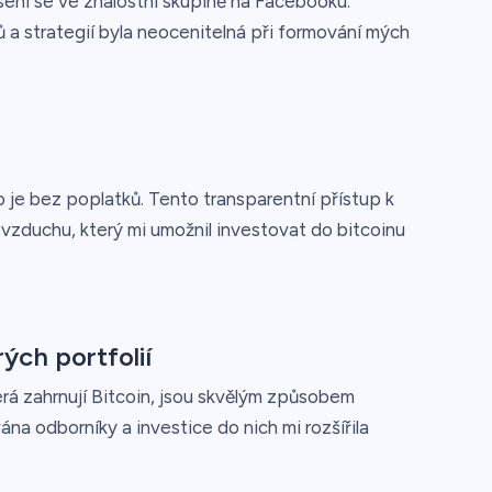
sení se ve znalostní skupině na Facebooku.
 a strategií byla neocenitelná při formování mých
je bez poplatků. Tento transparentní přístup k
zduchu, který mi umožnil investovat do bitcoinu
ých portfolií
erá zahrnují Bitcoin, jsou skvělým způsobem
ána odborníky a investice do nich mi rozšířila