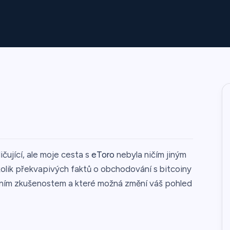
ující, ale moje cesta s
eToro
nebyla ničím jiným
olik překvapivých faktů o obchodování s bitcoiny
obním zkušenostem a které možná změní váš pohled