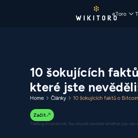
eToro
T
10 šokujících faktů
které jste nevěděli
Home
Články
10 šokujících faktů o Bitcoi
Začít
Trading involves risk. You should consider whether you can af