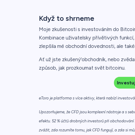
Když to shrneme
Moje zkušenosti s investováním do Bitcoin
Kombinace uživatelsky přívětivých funkcí,
zlepšila mé obchodní dovednosti, ale tak
Ať už jste zkušený’obchodník, nebo zvěda
způsob, jak prozkoumat svět bitcoinu.
Investu
eToro je platforma s více aktivy, která nabízí investov
Upozorňujeme, že CFD jsou komplexní nástroje a s sebo
efektu. 52 % účtů drobných investorů při obchodování 
zvážit, zda rozumíte tomu, jak CFD fungují, a zda si mů