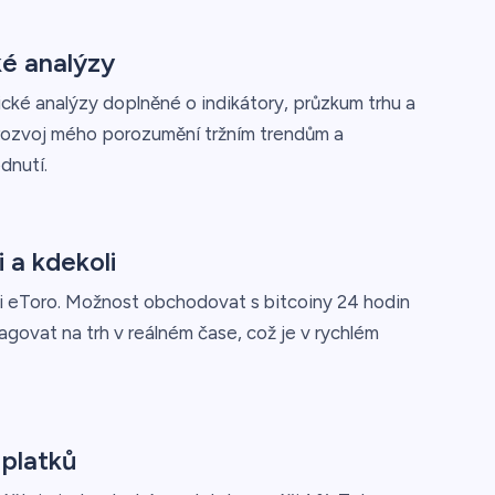
ké analýzy
ické analýzy doplněné o indikátory, průzkum trhu a
 rozvoj mého porozumění tržním trendům a
dnutí.
 a kdekoli
ni eToro. Možnost obchodovat s bitcoiny 24 hodin
agovat na trh v reálném čase, což je v rychlém
oplatků