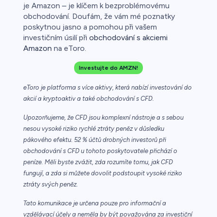
je Amazon – je klíčem k bezproblémovému
obchodování. Doufám, že vám mé poznatky
poskytnou jasno a pomohou při vašem
investičním úsilí při
obchodování s akciemi
Amazon
na eToro.
Investujte do AMZN!
eToro je platforma s více aktivy, která nabízí investování do
akcií a kryptoaktiv a také obchodování s CFD.
Upozorňujeme, že CFD jsou komplexní nástroje a s sebou
nesou vysoké riziko rychlé ztráty peněz v důsledku
pákového efektu. 52 % účtů drobných investorů při
obchodování s CFD u tohoto poskytovatele přichází o
peníze. Měli byste zvážit, zda rozumíte tomu, jak CFD
fungují, a zda si můžete dovolit podstoupit vysoké riziko
ztráty svých peněz.
Tato komunikace je určena pouze pro informační a
vzdělávací účely a neměla by být považována za investiční