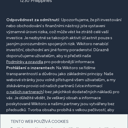
1230 Philippines
Odpovědnost za odmítnutí:
Upozorňujeme, že při investování
nebo obchodování s finančními nástroji jste vystaveni
významné úrovni rizika, což může vést ke ztrátě celé vaší
investice. Je nezbytné se takových aktivit účastnit pouze s
jasným porozuměním spojených rizik. Wikitoro nenabízí
investiční, obchodní ani jiné formy poradenství. Důrazně
doporučujeme uživatelům, aby si přečetli naše
Podmínky a pravidla
pro podrobnější informace.
Prohlášení o inzerentech:
Na Wikitoro se řídíme
transparentností a důvěrou jako základními principy. Naše
webové stránky jsou volně přístupné všem uživatelům, a my
získáváme provizi od našich partnerů (více informací
o našich partnerech
) bez jakýchkoli dodatečných nákladů pro
vás. Je důležité vědět, že veškerý obsah a informace
poskytované Wikitoro a našimi partnery jsou vytvářeny bez
předsudků. Tvorba obsahu probíhá s velkou pečlivostí, aby
prospěla našim čtenářům, a důležité je, že není ovlivněna
TENTO WEB POUŽÍVÁ COOKIES
žádnými dohodami o kompenzaci s našimi partnery.