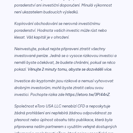
poradenství ani investiční doporučení. Minulá výkonnost
není ukazatelem budoucích výsledků.
Kopírování obchodování se nerovná investičnímu
poradenství. Hodnota vašich investic může růst nebo
klesat. Váš kapitál je v ohrožení.
Neinvestujte, pokud nejste připraveni ztratit všechny
investované peníze. Jedná se o vysoce rizikovou investici a
neměli byste očekávat, že budete chráněni, pokud se něco
pokazí.
Věnujte 2 minuty tomu, abyste se dozvěděli více.
Investice do kryptoměn jsou rizikové a nemusí vyhovovat
drobným investorům; mohli byste ztratit celou svou
investici. Pochopte rizika zde
https://etoro.tw/3PI44nZ
.
Společnost eToro USA LLC nenabízí CFD a neposkytuje
žádná prohlášení ani nepřebírá žádnou odpovědnost za
přesnost nebo úplnost obsahu této publikace, která byla
připravena naším partnerem s využitím veřejně dostupných