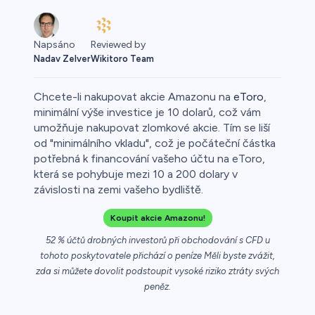
Reviewed by
Napsáno
Wikitoro Team
Nadav Zelver
Chcete-li nakupovat akcie Amazonu na
eToro
,
minimální výše investice je 10 dolarů, což vám
umožňuje nakupovat zlomkové akcie. Tím se liší
od "minimálního vkladu", což je počáteční částka
Forex
potřebná k financování vašeho účtu na eToro,
která se pohybuje mezi 10 a 200 dolary v
závislosti na zemi vašeho bydliště.
Koupit akcie Amazonu!
52 % účtů drobných investorů při obchodování s CFD u
tohoto poskytovatele přichází o peníze Měli byste zvážit,
zda si můžete dovolit podstoupit vysoké riziko ztráty svých
peněz.