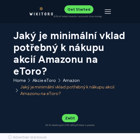
Get Started
Toggle navigat
61% of retail investor accounts lose money
Jaký je minimální vklad
potřebný k nákupu
akcií Amazonu na
eToro?
Home
Akcie eToro
Amazon
Jaký je minimální vklad potřebný k nákupu akcií
Amazonu na eToro?
Začít
52 % retailových CFD účtů přichází o peníze.
ⓘ Advertiser disclosure