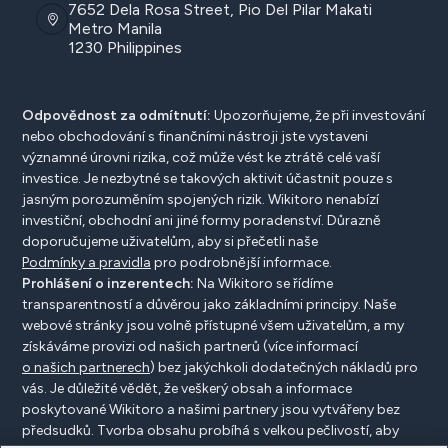
7652 Dela Rosa Street, Pio Del Pilar Makati
Metro Manila
1230 Philippines
Odpovědnost za odmítnutí:
Upozorňujeme, že při investování
nebo obchodování s finančními nástroji jste vystaveni
významné úrovni rizika, což může vést ke ztrátě celé vaší
investice. Je nezbytné se takových aktivit účastnit pouze s
jasným porozuměním spojených rizik. Wikitoro nenabízí
investiční, obchodní ani jiné formy poradenství. Důrazně
doporučujeme uživatelům, aby si přečetli naše
Podmínky a pravidla
pro podrobnější informace.
Prohlášení o inzerentech:
Na Wikitoro se řídíme
transparentností a důvěrou jako základními principy. Naše
webové stránky jsou volně přístupné všem uživatelům, a my
získáváme provizi od našich partnerů (více informací
o našich partnerech
) bez jakýchkoli dodatečných nákladů pro
vás. Je důležité vědět, že veškerý obsah a informace
poskytované Wikitoro a našimi partnery jsou vytvářeny bez
předsudků. Tvorba obsahu probíhá s velkou pečlivostí, aby