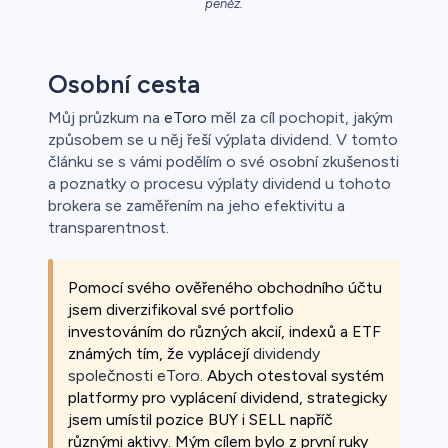
peněz.
Osobní cesta
ca
Můj průzkum na
eToro
měl za cíl pochopit, jakým
řichází o
způsobem se u něj řeší výplata dividend. V tomto
článku se s vámi podělím o své osobní zkušenosti
a poznatky o procesu výplaty dividend u tohoto
brokera se zaměřením na jeho efektivitu a
transparentnost.
Pomocí svého ověřeného obchodního účtu
jsem diverzifikoval své portfolio
investováním do různých akcií, indexů a ETF
známých tím, že vyplácejí
dividendy
společnosti eToro
. Abych otestoval systém
platformy pro vyplácení dividend, strategicky
jsem umístil pozice BUY i SELL napříč
různými aktivy. Mým cílem bylo z první ruky