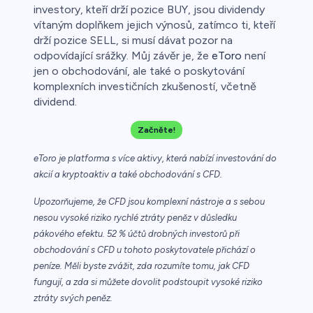
investory, kteří drží pozice BUY, jsou dividendy
vítaným doplňkem jejich výnosů, zatímco ti, kteří
drží pozice SELL, si musí dávat pozor na
odpovídající srážky. Můj závěr je, že
eToro
není
jen o obchodování, ale také o poskytování
komplexních investičních zkušeností, včetně
dividend.
Začněte!
eToro je platforma s více aktivy, která nabízí investování do
akcií a kryptoaktiv a také obchodování s CFD.
Upozorňujeme, že CFD jsou komplexní nástroje a s sebou
nesou vysoké riziko rychlé ztráty peněz v důsledku
pákového efektu. 52 % účtů drobných investorů při
obchodování s CFD u tohoto poskytovatele přichází o
peníze. Měli byste zvážit, zda rozumíte tomu, jak CFD
fungují, a zda si můžete dovolit podstoupit vysoké riziko
ztráty svých peněz.