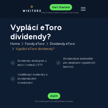
Get Started
Toggle navigat
61% of retail investor accounts lose money
Vyplácí eToro
dividendy?
Home
Fondy eToro
Dividendy eToro
Vyplácí eToro dividendy?
Dividendové kalendáře
Dividendy dostupné u
pro sledování výplatních
akcií / indexů / ETF
termínů
Vzdělávací materiály o
dividendovém
investování
Začít
52 % retailových CFD účtů přichází o peníze.