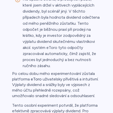
které jsem držel v aktivech vyplácejících
dividendy, byl scénář jiný. V těchto
případech byla hodnota dividend odečtena
od mého peněžního zůstatku. Tento
odpočet je běžnou praxí při prodeji na
krátko, kdy je investor zodpovědný za
výplatu dividend skutečnému vlastníkovi
akcií. systém eToro tyto odpočty
zpracovával automaticky, čímž zajistil, že
proces byl jednoduchý a bez nutnosti
ručního zásahu.
Po celou dobu mého experimentování zůstala
platforma
eToro
uživatelsky přívětivá a intuitivní.
Výplaty dividend a srážky byly ve výpisech z
mého účtu přehledně rozepsány, což
umožňovalo snadné sledování a odsouhlasení.
Tento osobní experiment potvrdil, že platforma
efektivně zpracovává výplaty dividend. Pro