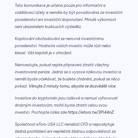
Tato komunikace je určena pouze pro informační a
vzdělávací účely a neměla by být považována za investiční
poradenství ani investiční doporučení. Minulá výkonnost
není ukazatelem budoucích výsledků.
Kopírování obchodování se nerovná investičnímu
poradenství. Hodnota vašich investic může růst nebo
klesat. Váš kapitál je v ohrožení.
Neinvestujte, pokud nejste připraveni ztratit všechny
investované peníze. Jedná se o vysoce rizikovou investici a
neměli byste očekávat, že budete chráněni, pokud se něco
pokazí.
Věnujte 2 minuty tomu, abyste se dozvěděli více.
Investice do kryptoměn jsou rizikové a nemusí vyhovovat
drobným investorům; mohli byste ztratit celou svou
investici. Pochopte rizika zde
https://etoro.tw/3PI44nZ
.
Společnost eToro USA LLC nenabízí CFD a neposkytuje
žádná prohlášení ani nepřebírá žádnou odpovědnost za