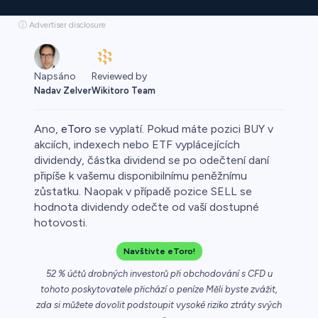
ⓘ Advertiser disclosure
Reviewed by
Napsáno
Wikitoro Team
Nadav Zelver
Ano,
eToro
se vyplatí. Pokud máte pozici BUY v
akciích, indexech nebo ETF vyplácejících
dividendy, částka dividend se po odečtení daní
připíše k vašemu disponibilnímu peněžnímu
o
zůstatku. Naopak v případě pozice SELL se
hodnota dividendy odečte od vaší dostupné
hotovosti.
Navštivte eToro!
52 % účtů drobných investorů při obchodování s CFD u
tohoto poskytovatele přichází o peníze Měli byste zvážit,
zda si můžete dovolit podstoupit vysoké riziko ztráty svých
a