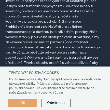
investice. Je nezbytné se takových aktivit účastnit pouze s
jasným porozuměním spojených rizik. Wikitoro nenabízí
investiční, obchodní ani jiné formy poradenství. Důrazně
doporučujeme uživatelům, aby si přečetli naše
Podmínky a pravidla
pro podrobnější informace.
Prohlášení o inzerentech:
Na Wikitoro se řídíme
transparentností a důvěrou jako základními principy. Naše
webové stránky jsou volně přístupné všem uživatelům, a my
získáváme provizi od našich partnerů (více informací
o našich partnerech
) bez jakýchkoli dodatečných nákladů pro
vás. Je důležité vědět, že veškerý obsah a informace
poskytované Wikitoro a našimi partnery jsou vytvářeny bez
předsudků. Tvorba obsahu probíhá s velkou pečlivostí, aby
prospěla našim čtenářům, a důležité je, že není ovlivněna
TENTO WEB POUŽÍVÁ COOKIES
žádnými dohodami o kompenzaci s našimi partnery.
Používáme cookies, abychom vylepšili výkon webu a zlepšili vaše
uživatelské zážitky. Můžete si vybrat své preference pro
používání cookies. Pro více informací se prosím odkazujte na
Zveřejnění inzerenta
Zásady ochrany osobních údajů
naše
Zásady ochrany osobních údajů
Zásady používání cookies
Podmínky a pravidla
OK
Odmítnout
Autorské právo © 2023 Wikitoro Všechna práva
vyhrazena