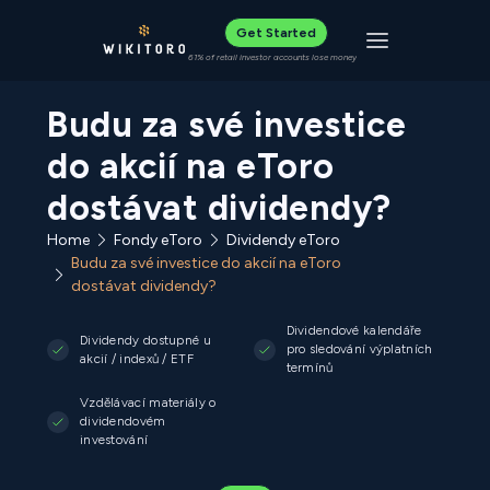
Get Started
Toggle navigat
61% of retail investor accounts lose money
Budu za své investice
do akcií na eToro
dostávat dividendy?
Home
Fondy eToro
Dividendy eToro
Budu za své investice do akcií na eToro
dostávat dividendy?
Dividendové kalendáře
Dividendy dostupné u
pro sledování výplatních
akcií / indexů / ETF
termínů
Vzdělávací materiály o
dividendovém
investování