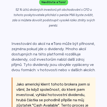
Navštivte eToro!
52 % účtů drobných investorů při obchodování s CFD u
a
tohoto poskytovatele přichází o peníze Měli byste zvážit,
zda si můžete dovolit podstoupit vysoké riziko ztráty svých
peněz.
ca
Investování do akcií na
eToro
může být přínosné,
řichází o
zejména pokud jde o dividendy. Mnoho akcií
dostupných na této platformě rozděluje
dividendy, což investorům nabízí další zdroj
příjmů. Tyto dividendy jsou obvykle vypláceny ve
dvou formách: v hotovosti nebo v dalších akciích.
Jako americký klient tohoto brokera jsem si
všiml, že když společnost, do které jsem
investoval, vyhlásí hotovostní dividendu,
hrubá částka se pohodlně připíše na můj
zůstatek "Cash Available". Tento proces je