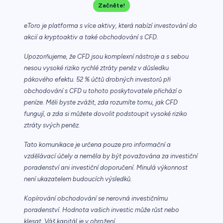
Začněte!
eToro je platforma s více aktivy, která nabízí investování do
akcií a kryptoaktiv a také obchodování s CFD.
Upozorňujeme, že CFD jsou komplexní nástroje a s sebou
nesou vysoké riziko rychlé ztráty peněz v důsledku
pákového efektu. 52 % účtů drobných investorů při
obchodování s CFD u tohoto poskytovatele přichází o
peníze. Měli byste zvážit, zda rozumíte tomu, jak CFD
fungují, a zda si můžete dovolit podstoupit vysoké riziko
ztráty svých peněz.
Tato komunikace je určena pouze pro informační a
vzdělávací účely a neměla by být považována za investiční
poradenství ani investiční doporučení. Minulá výkonnost
není ukazatelem budoucích výsledků.
Kopírování obchodování se nerovná investičnímu
poradenství. Hodnota vašich investic může růst nebo
klesat. Váš kapitál je v ohrožení.