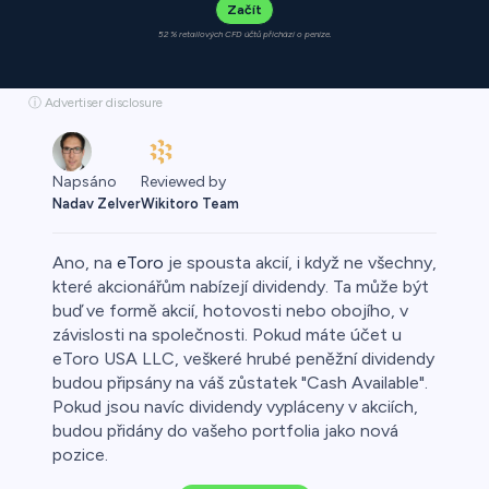
Začít
52 % retailových CFD účtů přichází o peníze.
ⓘ Advertiser disclosure
Reviewed by
Napsáno
Wikitoro Team
Nadav Zelver
Ano, na
eToro
je spousta akcií, i když ne všechny,
které akcionářům nabízejí dividendy. Ta může být
buď ve formě akcií, hotovosti nebo obojího, v
závislosti na společnosti. Pokud máte účet u
o
eToro USA LLC, veškeré hrubé peněžní dividendy
budou připsány na váš zůstatek "Cash Available".
Pokud jsou navíc dividendy vypláceny v akciích,
budou přidány do vašeho portfolia jako nová
pozice.